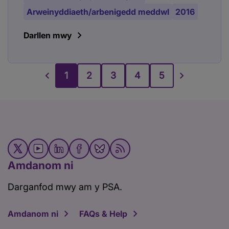
Arweinyddiaeth/arbenigedd meddwl
2016
Darllen mwy
1
2
3
4
5
Amdanom ni
Darganfod mwy am y PSA.
Amdanom ni
FAQs & Help