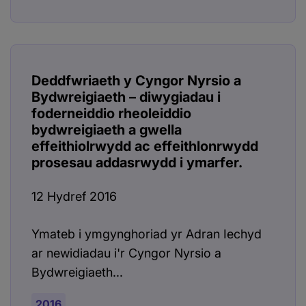
Deddfwriaeth y Cyngor Nyrsio a
Bydwreigiaeth – diwygiadau i
foderneiddio rheoleiddio
bydwreigiaeth a gwella
effeithiolrwydd ac effeithlonrwydd
prosesau addasrwydd i ymarfer.
12 Hydref 2016
Ymateb i ymgynghoriad yr Adran Iechyd
ar newidiadau i'r Cyngor Nyrsio a
Bydwreigiaeth...
2016