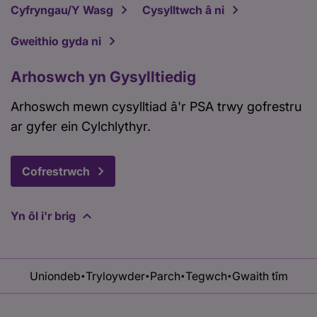
Cyfryngau/Y Wasg
Cysylltwch â ni
Gweithio gyda ni
Arhoswch yn Gysylltiedig
Arhoswch mewn cysylltiad â'r PSA trwy gofrestru
ar gyfer ein Cylchlythyr.
Cofrestrwch
Yn ôl i'r brig
Uniondeb
Tryloywder
Parch
Tegwch
Gwaith tîm
•
•
•
•