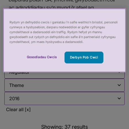
bapurau polisi PSA, ymchwil, gwybodaeth reoli
ac adroddiadau sy'n mynd i'r afael ag
amrywiaeth o faterion rheoleiddio iechyd a gofal.
Rydym yn defnyddio cwcis i ganiatáu i’n safle weithio’n briodol, personoli
Mae hwn yn cael ei ddiweddaru'n rheolaidd.
cynnwys a hysbysebion, darparu nodweddion ar gyfer cyfryngau
cymdeithasol a dadansoddi ein traffig. Rydym hefyd yn rhannu
gwybodaeth sut rydych yn defnyddio ein safle â’n partneriaid cyfryngau
cymdeithasol, ym maes hysbysebu a dadansoddi.
Filter by:
Gosodiadau Cwcis
Derbyn Pob Cwci
Filter by
Filter by
Filter by
Filter by
Clear all [x]
Showing:
37
results