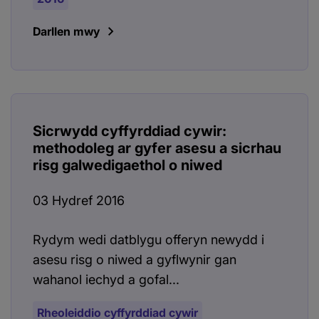
Darllen mwy
Sicrwydd cyffyrddiad cywir:
methodoleg ar gyfer asesu a sicrhau
risg galwedigaethol o niwed
03 Hydref 2016
Rydym wedi datblygu offeryn newydd i
asesu risg o niwed a gyflwynir gan
wahanol iechyd a gofal...
Rheoleiddio cyffyrddiad cywir