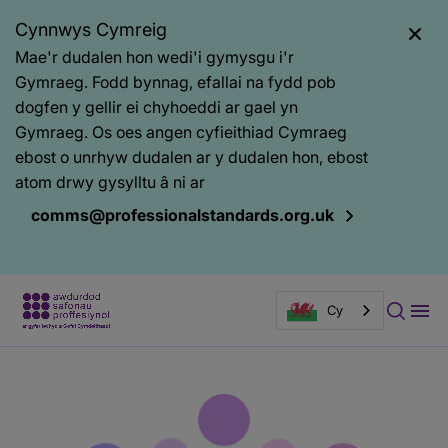
Cynnwys Cymreig
Mae'r dudalen hon wedi'i gymysgu i'r
Gymraeg. Fodd bynnag, efallai na fydd pob
dogfen y gellir ei chyhoeddi ar gael yn
Gymraeg. Os oes angen cyfieithiad Cymraeg
ebost o unrhyw dudalen ar y dudalen hon, ebost
atom drwy gysylltu â ni ar
comms@professionalstandards.org.uk
Cy
Prif
Baner
gynnwys
tudalen