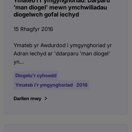
Ymateb i'r ymgynghoriad: Darparu
'man diogel' mewn ymchwiliadau
diogelwch gofal iechyd
15 Rhagfyr 2016
Ymateb yr Awdurdod i ymgynghoriad yr
Adran Iechyd ar 'ddarparu 'man diogel'
yn...
Diogelu'r cyhoedd
Ymateb i'r ymgynghoriad
2016
Darllen mwy