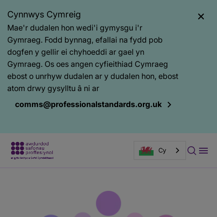
Cynnwys Cymreig
Mae'r dudalen hon wedi'i gymysgu i'r
Gymraeg. Fodd bynnag, efallai na fydd pob
dogfen y gellir ei chyhoeddi ar gael yn
Gymraeg. Os oes angen cyfieithiad Cymraeg
ebost o unrhyw dudalen ar y dudalen hon, ebost
atom drwy gysylltu â ni ar
comms@professionalstandards.org.uk
Cy
Prif
Baner
gynnwys
tudalen