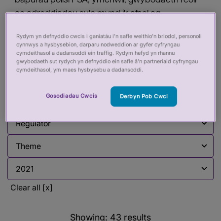
bapurau polisi PSA, ymchwil, gwybodaeth reoli
ac adroddiadau sy'n mynd i'r afael ag
amrywiaeth o faterion rheoleiddio iechyd a gofal.
Rydym yn defnyddio cwcis i ganiatáu i’n safle weithio’n briodol, personoli
Mae hwn yn cael ei ddiweddaru'n rheolaidd.
cynnwys a hysbysebion, darparu nodweddion ar gyfer cyfryngau
cymdeithasol a dadansoddi ein traffig. Rydym hefyd yn rhannu
gwybodaeth sut rydych yn defnyddio ein safle â’n partneriaid cyfryngau
cymdeithasol, ym maes hysbysebu a dadansoddi.
Filter by:
Gosodiadau Cwcis
Derbyn Pob Cwci
Filter by
Filter by
Filter by
Filter by
Clear all [x]
Showing:
43
results