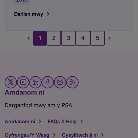
Darllen mwy
1
2
3
4
5
Amdanom ni
Darganfod mwy am y PSA.
Amdanom ni
FAQs & Help
Cyfryngau/Y Wasg
Cysylltwch â ni