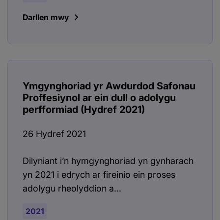
Darllen mwy
Ymgynghoriad yr Awdurdod Safonau
Proffesiynol ar ein dull o adolygu
perfformiad (Hydref 2021)
26 Hydref 2021
Dilyniant i’n hymgynghoriad yn gynharach
yn 2021 i edrych ar fireinio ein proses
adolygu rheolyddion a...
2021