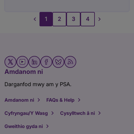
1
2
3
4
Amdanom ni
Darganfod mwy am y PSA.
Amdanom ni
FAQs & Help
Cyfryngau/Y Wasg
Cysylltwch â ni
Gweithio gyda ni