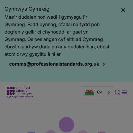
Cynnwys Cymreig
Mae'r dudalen hon wedi'i gymysgu i'r
Gymraeg. Fodd bynnag, efallai na fydd pob
dogfen y gellir ei chyhoeddi ar gael yn
Gymraeg. Os oes angen cyfieithiad Cymraeg
ebost o unrhyw dudalen ar y dudalen hon, ebost
atom drwy gysylltu â ni ar
comms@professionalstandards.org.uk
Cy
Prif
Baner
gynnwys
tudalen