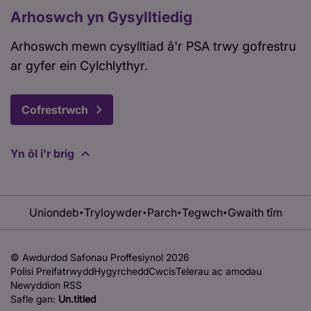
Arhoswch yn Gysylltiedig
Arhoswch mewn cysylltiad â'r PSA trwy gofrestru
ar gyfer ein Cylchlythyr.
Cofrestrwch
Yn ôl i'r brig
Uniondeb
Tryloywder
Parch
Tegwch
Gwaith tîm
•
•
•
•
© Awdurdod Safonau Proffesiynol 2026
Polisi Preifatrwydd
Hygyrchedd
Cwcis
Telerau ac amodau
Newyddion RSS
Safle gan:
Un.titled