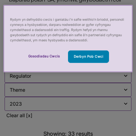
bapurau polisi PSA, ymchwil, gwybodaeth reoli
ac adroddiadau sy'n mynd i'r afael ag
amrywiaeth o faterion rheoleiddio iechyd a gofal.
Rydym yn defnyddio cwcis i ganiatáu i’n safle weithio’n briodol, personoli
cynnwys a hysbysebion, darparu nodweddion ar gyfer cyfryngau
Mae hwn yn cael ei ddiweddaru'n rheolaidd.
cymdeithasol a dadansoddi ein traffig. Rydym hefyd yn rhannu
gwybodaeth sut rydych yn defnyddio ein safle â’n partneriaid cyfryngau
cymdeithasol, ym maes hysbysebu a dadansoddi.
Filter by:
Gosodiadau Cwcis
Derbyn Pob Cwci
Filter by
Filter by
Filter by
Filter by
Clear all [x]
Showing:
33
results