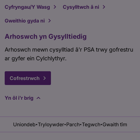
Cyfryngau/Y Wasg
Cysylltwch â ni
Gweithio gyda ni
Arhoswch yn Gysylltiedig
Arhoswch mewn cysylltiad â'r PSA trwy gofrestru
ar gyfer ein Cylchlythyr.
Cofrestrwch
Yn ôl i'r brig
Uniondeb
Tryloywder
Parch
Tegwch
Gwaith tîm
•
•
•
•