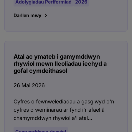
Adolygiadau Perfformiad
2026
Darllen mwy
Atal ac ymateb i gamymddwyn
rhywiol mewn lleoliadau iechyd a
gofal cymdeithasol
26 Mai 2026
Cyfres o fewnwelediadau a gasglwyd o'n
cyfres o weminarau ar fynd i'r afael â
chamymddwyn rhywiol a'i atal...
Camymddwyn rhywiol