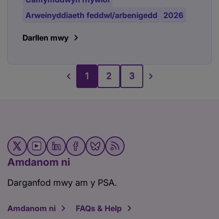
Arweinyddiaeth feddwl/arbenigedd
2026
Darllen mwy
1
2
3
Amdanom ni
Darganfod mwy am y PSA.
Amdanom ni
FAQs & Help