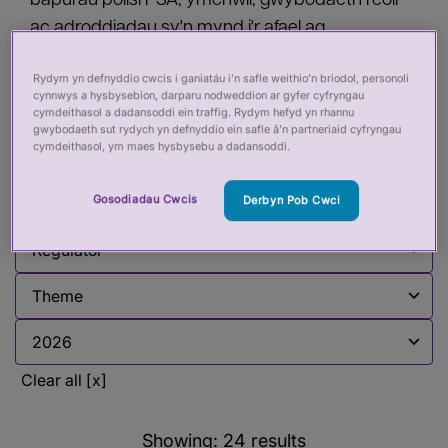
bapurau polisi PSA, ymchwil, gwybodaeth reoli
ac adroddiadau sy'n mynd i'r afael ag
amrywiaeth o faterion rheoleiddio iechyd a gofal.
Rydym yn defnyddio cwcis i ganiatáu i’n safle weithio’n briodol, personoli
Mae hwn yn cael ei ddiweddaru'n rheolaidd.
cynnwys a hysbysebion, darparu nodweddion ar gyfer cyfryngau
cymdeithasol a dadansoddi ein traffig. Rydym hefyd yn rhannu
gwybodaeth sut rydych yn defnyddio ein safle â’n partneriaid cyfryngau
cymdeithasol, ym maes hysbysebu a dadansoddi.
Filter by:
Gosodiadau Cwcis
Derbyn Pob Cwci
Filter by
Filter by
Filter by
Filter by
Clear all [x]
Showing:
24
results