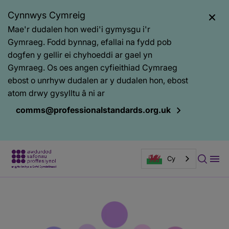
Cynnwys Cymreig
Mae'r dudalen hon wedi'i gymysgu i'r
Gymraeg. Fodd bynnag, efallai na fydd pob
dogfen y gellir ei chyhoeddi ar gael yn
Gymraeg. Os oes angen cyfieithiad Cymraeg
ebost o unrhyw dudalen ar y dudalen hon, ebost
atom drwy gysylltu â ni ar
comms@professionalstandards.org.uk
Cy
Prif
Baner
gynnwys
tudalen