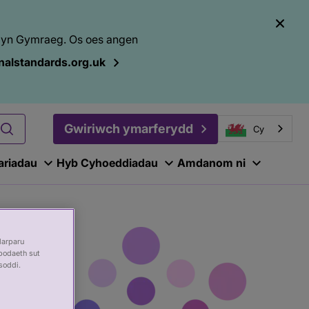
el yn Gymraeg. Os oes angen
alstandards.org.uk
Gwiriwch ymarferydd
Cy
ariadau
Hyb Cyhoeddiadau
Amdanom ni
darparu
bodaeth sut
soddi.