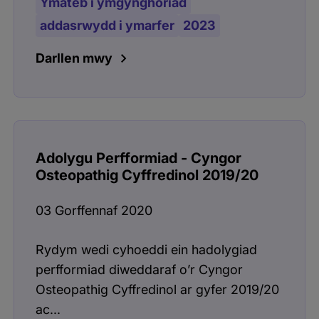
Ymateb i ymgynghoriad
addasrwydd i ymarfer
2023
Darllen mwy
Adolygu Perfformiad - Cyngor
Osteopathig Cyffredinol 2019/20
03 Gorffennaf 2020
Rydym wedi cyhoeddi ein hadolygiad
perfformiad diweddaraf o’r Cyngor
Osteopathig Cyffredinol ar gyfer 2019/20
ac...