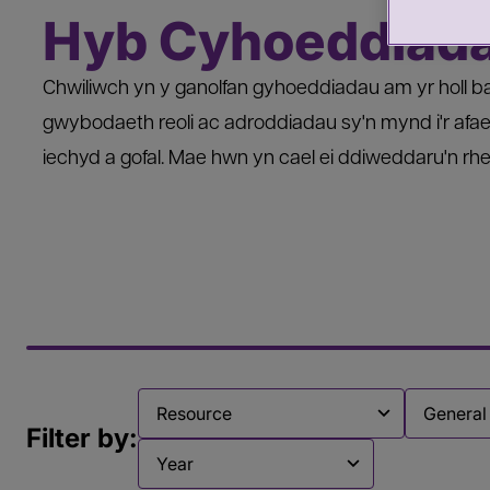
Hyb Cyhoeddiad
Chwiliwch yn y ganolfan gyhoeddiadau am yr holl ba
gwybodaeth reoli ac adroddiadau sy'n mynd i'r afael
iechyd a gofal. Mae hwn yn cael ei ddiweddaru'n rhe
Filter by
Filter by
Filter by:
Filter by