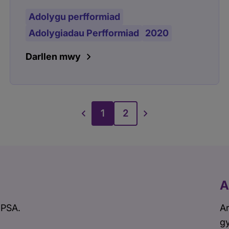
Adolygu perfformiad
Adolygiadau Perfformiad
2020
Darllen mwy
1
2
A
 PSA.
Ar
gy