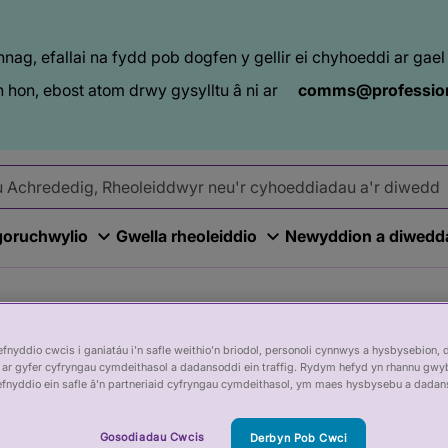
ag, efallai na fydd pob dogfen y gellir ei chyhoeddi ar ga
 hon, ebost atom drwy gysylltu â ni ar
comms@profession
goruchwylio
Gwella rheoleiddio
Newyddion a diwedd
nyddio cwcis i ganiatáu i’n safle weithio’n briodol, personoli cynnwys a hysbysebion, 
ar gyfer cyfryngau cymdeithasol a dadansoddi ein traffig. Rydym hefyd yn rhannu gwy
efnyddio ein safle â’n partneriaid cyfryngau cymdeithasol, ym maes hysbysebu a dadan
Gosodiadau Cwcis
Derbyn Pob Cwci