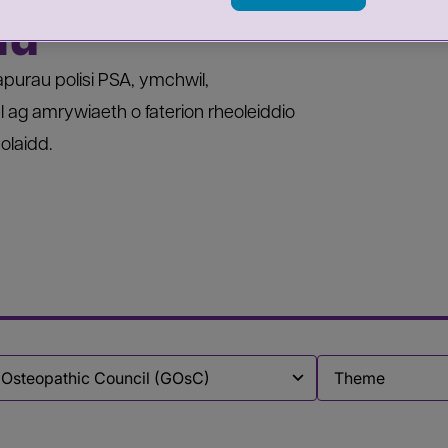
au
purau polisi PSA, ymchwil,
 ag amrywiaeth o faterion rheoleiddio
olaidd.
Filter by