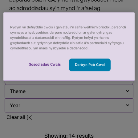
bapurau polisi PSA, ymchwil, gwybodaeth reoli
ac adroddiadau sy'n mynd i'r afael ag
amrywiaeth o faterion rheoleiddio iechyd a gofal.
Mae hwn yn cael ei ddiweddaru'n rheolaidd.
Rydym yn defnyddio cwcis i ganiatáu i’n safle weithio’n briodol, personoli
cynnwys a hysbysebion, darparu nodweddion ar gyfer cyfryngau
cymdeithasol a dadansoddi ein traffig. Rydym hefyd yn rhannu
gwybodaeth sut rydych yn defnyddio ein safle â’n partneriaid cyfryngau
cymdeithasol, ym maes hysbysebu a dadansoddi.
Filter by:
Gosodiadau Cwcis
Derbyn Pob Cwci
Filter by
Filter by
Filter by
Filter by
Clear all [x]
Showing:
14
results