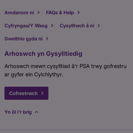
Amdanom ni
FAQs & Help
Cyfryngau/Y Wasg
Cysylltwch â ni
Gweithio gyda ni
Arhoswch yn Gysylltiedig
Arhoswch mewn cysylltiad â'r PSA trwy gofrestru
ar gyfer ein Cylchlythyr.
Cofrestrwch
Yn ôl i'r brig