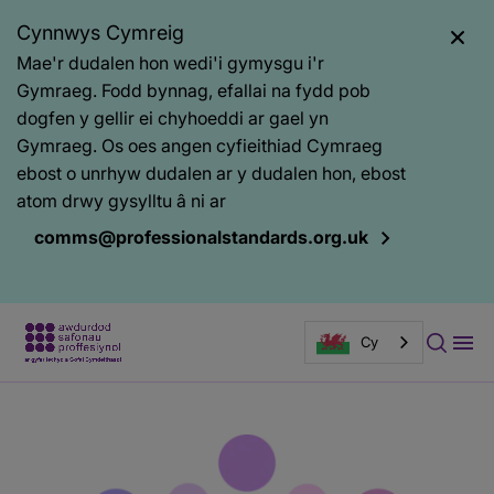
Cynnwys Cymreig
Mae'r dudalen hon wedi'i gymysgu i'r
Gymraeg. Fodd bynnag, efallai na fydd pob
dogfen y gellir ei chyhoeddi ar gael yn
Gymraeg. Os oes angen cyfieithiad Cymraeg
ebost o unrhyw dudalen ar y dudalen hon, ebost
atom drwy gysylltu â ni ar
comms@professionalstandards.org.uk
Cy
Prif
Baner
gynnwys
tudalen