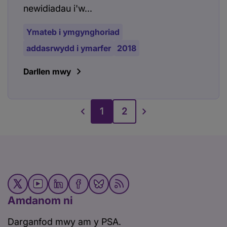
newidiadau i'w...
Ymateb i ymgynghoriad
addasrwydd i ymarfer
2018
Darllen mwy
1
2
Amdanom ni
Darganfod mwy am y PSA.