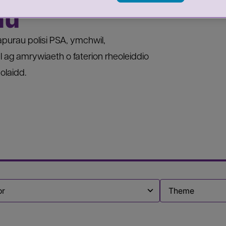
au
purau polisi PSA, ymchwil,
 ag amrywiaeth o faterion rheoleiddio
olaidd.
Filter by