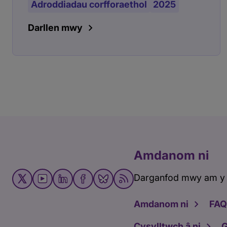
Adroddiadau corfforaethol
2025
Darllen mwy
Amdanom ni
Darganfod mwy am y
Amdanom ni
FAQ
Cysylltwch â ni
G