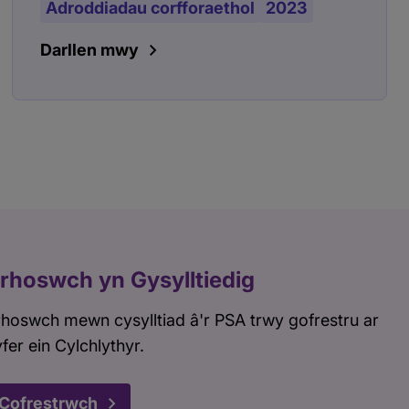
Adroddiadau corfforaethol
2023
Darllen mwy
rhoswch yn Gysylltiedig
hoswch mewn cysylltiad â'r PSA trwy gofrestru ar
fer ein Cylchlythyr.
Cofrestrwch