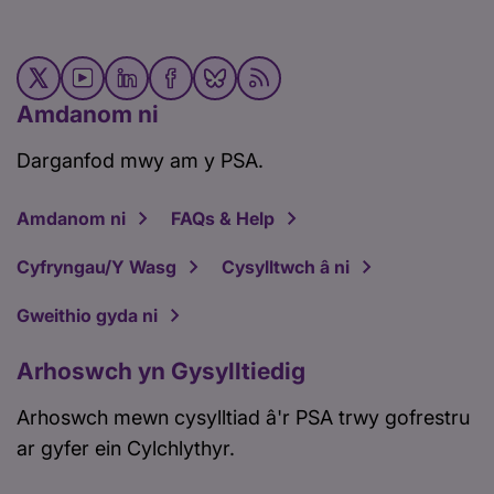
Amdanom ni
Darganfod mwy am y PSA.
Amdanom ni
FAQs & Help
Cyfryngau/Y Wasg
Cysylltwch â ni
Gweithio gyda ni
Arhoswch yn Gysylltiedig
Arhoswch mewn cysylltiad â'r PSA trwy gofrestru
ar gyfer ein Cylchlythyr.