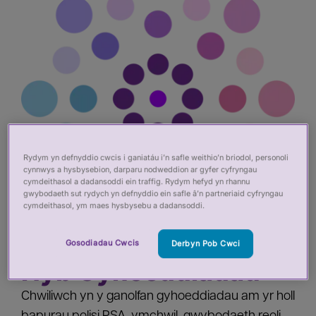
Rydym yn defnyddio cwcis i ganiatáu i’n safle weithio’n briodol, personoli
cynnwys a hysbysebion, darparu nodweddion ar gyfer cyfryngau
cymdeithasol a dadansoddi ein traffig. Rydym hefyd yn rhannu
gwybodaeth sut rydych yn defnyddio ein safle â’n partneriaid cyfryngau
cymdeithasol, ym maes hysbysebu a dadansoddi.
Gosodiadau Cwcis
Derbyn Pob Cwci
Hyb Cyhoeddiadau
Chwiliwch yn y ganolfan gyhoeddiadau am yr holl