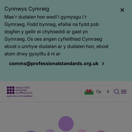
Cynnwys Cymreig
Mae'r dudalen hon wedi'i gymysgu i'r
Gymraeg. Fodd bynnag, efallai na fydd pob
dogfen y gellir ei chyhoeddi ar gael yn
Gymraeg. Os oes angen cyfieithiad Cymraeg
ebost o unrhyw dudalen ar y dudalen hon, ebost
atom drwy gysylltu â ni ar
comms@professionalstandards.org.uk
Cy
Prif
Baner
gynnwys
tudalen