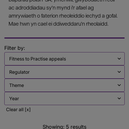
bapurau polisi PSA, ymchwil, gwybodaeth reoli
ac adroddiadau sy'n mynd i'r afael ag
amrywiaeth o faterion rheoleiddio iechyd a gofal.
Mae hwn yn cael ei ddiweddaru'n rheolaidd.
Filter by:
Filter by
Filter by
Filter by
Filter by
Clear all [x]
Showing:
5
results