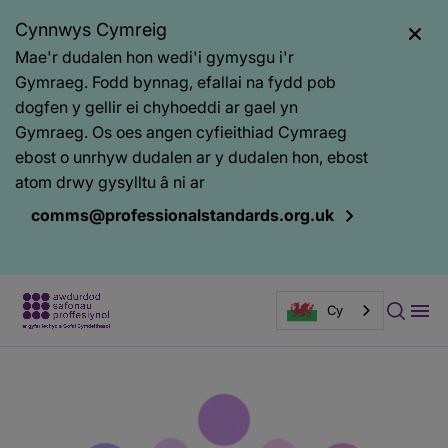
Cynnwys Cymreig
Mae'r dudalen hon wedi'i gymysgu i'r
Gymraeg. Fodd bynnag, efallai na fydd pob
dogfen y gellir ei chyhoeddi ar gael yn
Gymraeg. Os oes angen cyfieithiad Cymraeg
ebost o unrhyw dudalen ar y dudalen hon, ebost
atom drwy gysylltu â ni ar
comms@professionalstandards.org.uk
Cy
Prif
Baner
gynnwys
tudalen