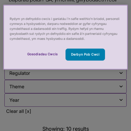
bapurau polisi PSA, ymchwil, gwybodaeth reoli
ac adroddiadau sy'n mynd i'r afael ag
amrywiaeth o faterion rheoleiddio iechyd a gofal.
Rydym yn defnyddio cwcis i ganiatáu i’n safle weithio’n briodol, personoli
cynnwys a hysbysebion, darparu nodweddion ar gyfer cyfryngau
Mae hwn yn cael ei ddiweddaru'n rheolaidd.
cymdeithasol a dadansoddi ein traffig. Rydym hefyd yn rhannu
gwybodaeth sut rydych yn defnyddio ein safle â’n partneriaid cyfryngau
cymdeithasol, ym maes hysbysebu a dadansoddi.
Filter by:
Gosodiadau Cwcis
Derbyn Pob Cwci
Filter by
Filter by
Filter by
Filter by
Clear all [x]
Showing:
10
results