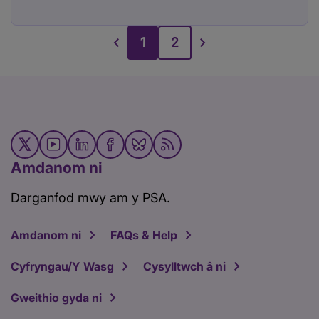
1
2
Amdanom ni
Darganfod mwy am y PSA.
Amdanom ni
FAQs & Help
Cyfryngau/Y Wasg
Cysylltwch â ni
Gweithio gyda ni