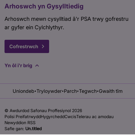
Arhoswch yn Gysylltiedig
Arhoswch mewn cysylltiad â'r PSA trwy gofrestru
ar gyfer ein Cylchlythyr.
Cofrestrwch
Yn ôl i'r brig
Uniondeb
Tryloywder
Parch
Tegwch
Gwaith tîm
•
•
•
•
© Awdurdod Safonau Proffesiynol 2026
Polisi Preifatrwydd
Hygyrchedd
Cwcis
Telerau ac amodau
Newyddion RSS
Safle gan:
Un.titled