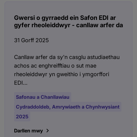
Gwersi o gyrraedd ein Safon EDI ar
gyfer rheoleiddwyr - canllaw arfer da
31 Gorff 2025
Canllaw arfer da sy'n casglu astudiaethau
achos ac enghreifftiau o sut mae
rheoleiddwyr yn gweithio i ymgorffori
EDI...
Safonau a Chanllawiau
Cydraddoldeb, Amrywiaeth a Chynhwysiant
2025
Darllen mwy