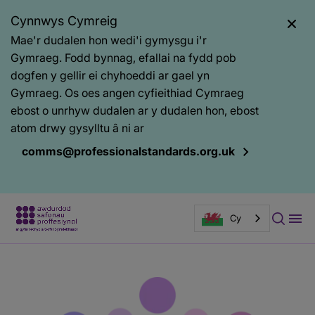
Cynnwys Cymreig
Mae'r dudalen hon wedi'i gymysgu i'r
Gymraeg. Fodd bynnag, efallai na fydd pob
dogfen y gellir ei chyhoeddi ar gael yn
Gymraeg. Os oes angen cyfieithiad Cymraeg
ebost o unrhyw dudalen ar y dudalen hon, ebost
atom drwy gysylltu â ni ar
comms@professionalstandards.org.uk
Cy
Prif
Baner
gynnwys
tudalen