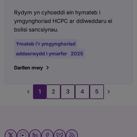
Rydym yn cyhoeddi ein hymateb i
ymgynghoriad HCPC ar ddiweddaru ei
bolisi sancsiynau.
Ymateb i'r ymgynghoriad
addasrwydd i ymarfer
2025
Darllen mwy
1
2
3
4
5