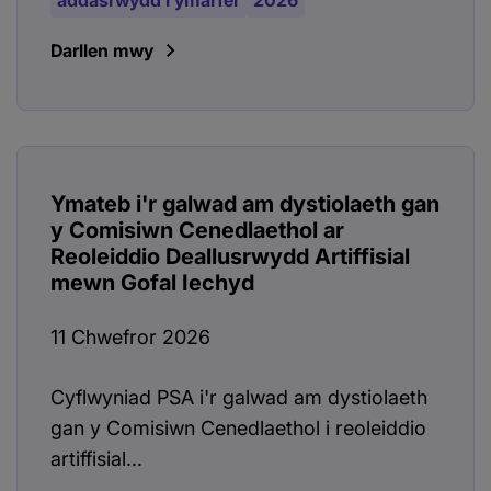
addasrwydd i ymarfer
2026
Darllen mwy
Ymateb i'r galwad am dystiolaeth gan
y Comisiwn Cenedlaethol ar
Reoleiddio Deallusrwydd Artiffisial
mewn Gofal Iechyd
11 Chwefror 2026
Cyflwyniad PSA i'r galwad am dystiolaeth
gan y Comisiwn Cenedlaethol i reoleiddio
artiffisial...