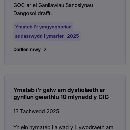
GOC ar ei Ganllawiau Sancsiynau
Dangosol drafft.
Ymateb i'r ymgynghoriad
addasrwydd i ymarfer
2025
Darllen mwy
Ymateb i'r galw am dystiolaeth ar
gynllun gweithlu 10 mlynedd y GIG
13 Tachwedd 2025
Yn ein hymateb i alwad y Llywodraeth am