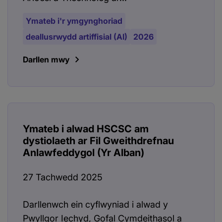
Ymateb i'r ymgynghoriad
deallusrwydd artiffisial (AI)
2026
Darllen mwy
Ymateb i alwad HSCSC am
dystiolaeth ar Fil Gweithdrefnau
Anlawfeddygol (Yr Alban)
27 Tachwedd 2025
Darllenwch ein cyflwyniad i alwad y
Pwyllgor Iechyd, Gofal Cymdeithasol a