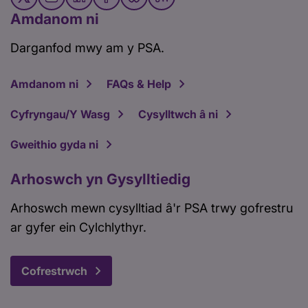
Amdanom ni
Darganfod mwy am y PSA.
Amdanom ni
FAQs & Help
Cyfryngau/Y Wasg
Cysylltwch â ni
Gweithio gyda ni
Arhoswch yn Gysylltiedig
Arhoswch mewn cysylltiad â'r PSA trwy gofrestru
ar gyfer ein Cylchlythyr.
Cofrestrwch