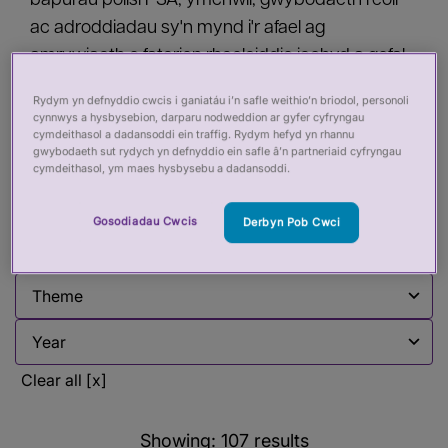
bapurau polisi PSA, ymchwil, gwybodaeth reoli
ac adroddiadau sy'n mynd i'r afael ag
amrywiaeth o faterion rheoleiddio iechyd a gofal.
Mae hwn yn cael ei ddiweddaru'n rheolaidd.
Rydym yn defnyddio cwcis i ganiatáu i’n safle weithio’n briodol, personoli
cynnwys a hysbysebion, darparu nodweddion ar gyfer cyfryngau
cymdeithasol a dadansoddi ein traffig. Rydym hefyd yn rhannu
gwybodaeth sut rydych yn defnyddio ein safle â’n partneriaid cyfryngau
Filter by:
cymdeithasol, ym maes hysbysebu a dadansoddi.
Filter by
Gosodiadau Cwcis
Derbyn Pob Cwci
Filter by
Filter by
Filter by
Clear all [x]
Showing:
107
results