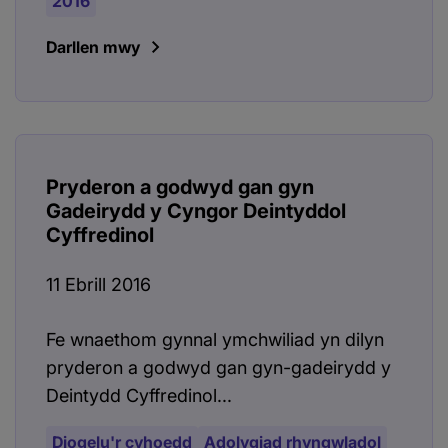
2016
Darllen mwy
Pryderon a godwyd gan gyn
Gadeirydd y Cyngor Deintyddol
Cyffredinol
11 Ebrill 2016
Fe wnaethom gynnal ymchwiliad yn dilyn
pryderon a godwyd gan gyn-gadeirydd y
Deintydd Cyffredinol...
Diogelu'r cyhoedd
Adolygiad rhyngwladol