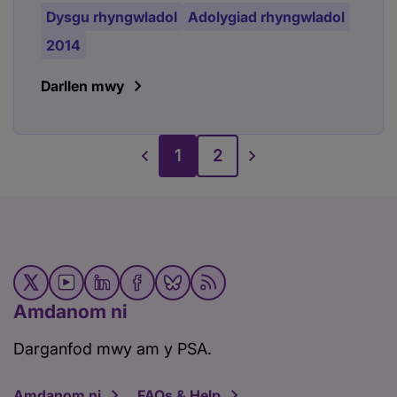
Dysgu rhyngwladol
Adolygiad rhyngwladol
2014
Darllen mwy
1
2
Amdanom ni
Darganfod mwy am y PSA.
Amdanom ni
FAQs & Help