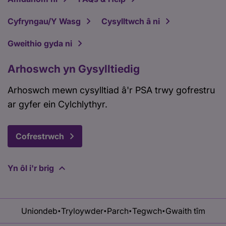
Cyfryngau/Y Wasg
Cysylltwch â ni
Gweithio gyda ni
Arhoswch yn Gysylltiedig
Arhoswch mewn cysylltiad â'r PSA trwy gofrestru
ar gyfer ein Cylchlythyr.
Cofrestrwch
Yn ôl i'r brig
Uniondeb
Tryloywder
Parch
Tegwch
Gwaith tîm
•
•
•
•