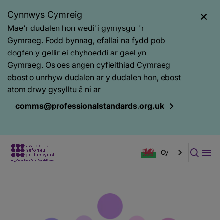
Cynnwys Cymreig
Mae'r dudalen hon wedi'i gymysgu i'r
Gymraeg. Fodd bynnag, efallai na fydd pob
dogfen y gellir ei chyhoeddi ar gael yn
Gymraeg. Os oes angen cyfieithiad Cymraeg
ebost o unrhyw dudalen ar y dudalen hon, ebost
atom drwy gysylltu â ni ar
comms@professionalstandards.org.uk
Cy
Prif
Baner
gynnwys
tudalen