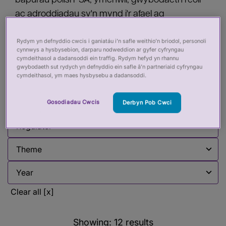
bapurau polisi PSA, ymchwil, gwybodaeth reoli
ac adroddiadau sy'n mynd i'r afael ag
amrywiaeth o faterion rheoleiddio iechyd a gofal.
Rydym yn defnyddio cwcis i ganiatáu i’n safle weithio’n briodol, personoli
Mae hwn yn cael ei ddiweddaru'n rheolaidd.
cynnwys a hysbysebion, darparu nodweddion ar gyfer cyfryngau
cymdeithasol a dadansoddi ein traffig. Rydym hefyd yn rhannu
gwybodaeth sut rydych yn defnyddio ein safle â’n partneriaid cyfryngau
cymdeithasol, ym maes hysbysebu a dadansoddi.
Filter by:
Gosodiadau Cwcis
Derbyn Pob Cwci
Filter by
Filter by
Filter by
Filter by
Clear all [x]
Showing:
12
results