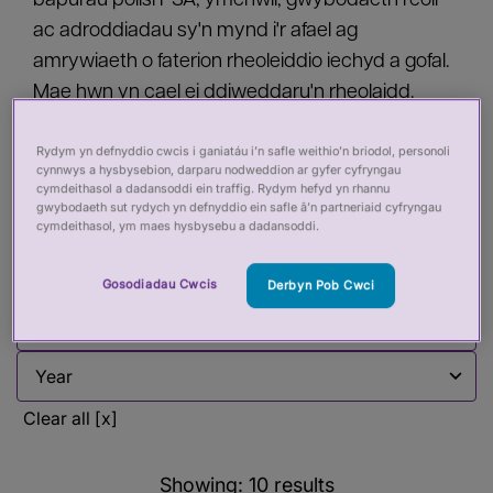
bapurau polisi PSA, ymchwil, gwybodaeth reoli
ac adroddiadau sy'n mynd i'r afael ag
amrywiaeth o faterion rheoleiddio iechyd a gofal.
Mae hwn yn cael ei ddiweddaru'n rheolaidd.
Rydym yn defnyddio cwcis i ganiatáu i’n safle weithio’n briodol, personoli
cynnwys a hysbysebion, darparu nodweddion ar gyfer cyfryngau
Filter by:
cymdeithasol a dadansoddi ein traffig. Rydym hefyd yn rhannu
gwybodaeth sut rydych yn defnyddio ein safle â’n partneriaid cyfryngau
cymdeithasol, ym maes hysbysebu a dadansoddi.
Filter by
Gosodiadau Cwcis
Derbyn Pob Cwci
Filter by
Filter by
Filter by
Clear all [x]
Showing:
10
results