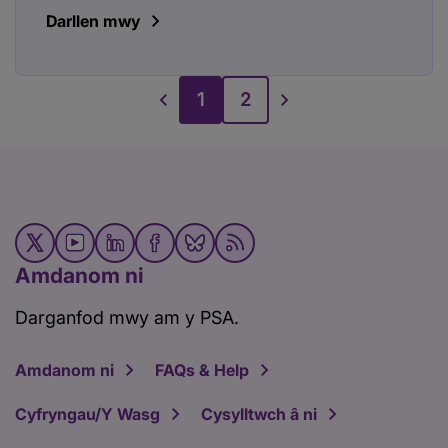
Darllen mwy
1
2
Amdanom ni
Darganfod mwy am y PSA.
Amdanom ni
FAQs & Help
Cyfryngau/Y Wasg
Cysylltwch â ni