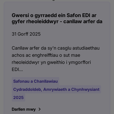
Gwersi o gyrraedd ein Safon EDI ar
gyfer rheoleiddwyr - canllaw arfer da
31 Gorff 2025
Canllaw arfer da sy'n casglu astudiaethau
achos ac enghreifftiau o sut mae
rheoleiddwyr yn gweithio i ymgorffori
EDI...
Safonau a Chanllawiau
Cydraddoldeb, Amrywiaeth a Chynhwysiant
2025
Darllen mwy