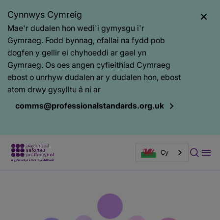
Cynnwys Cymreig
Mae'r dudalen hon wedi'i gymysgu i'r
Gymraeg. Fodd bynnag, efallai na fydd pob
dogfen y gellir ei chyhoeddi ar gael yn
Gymraeg. Os oes angen cyfieithiad Cymraeg
ebost o unrhyw dudalen ar y dudalen hon, ebost
atom drwy gysylltu â ni ar
comms@professionalstandards.org.uk
Cy
Prif
Baner
gynnwys
tudalen