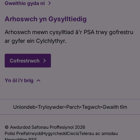
Gweithio gyda ni
Arhoswch yn Gysylltiedig
Arhoswch mewn cysylltiad â'r PSA trwy gofrestru
ar gyfer ein Cylchlythyr.
Cofrestrwch
Yn ôl i'r brig
Uniondeb
Tryloywder
Parch
Tegwch
Gwaith tîm
•
•
•
•
© Awdurdod Safonau Proffesiynol 2026
Polisi Preifatrwydd
Hygyrchedd
Cwcis
Telerau ac amodau
Newyddion RSS