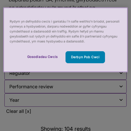
bapurau polisi PSA, ymchwil, gwybodaeth reoli
ac adroddiadau sy'n mynd i'r afael ag
amrywiaeth o faterion rheoleiddio iechyd a gofal.
Rydym yn defnyddio cwcis i ganiatáu i’n safle weithio’n briodol, personoli
Mae hwn yn cael ei ddiweddaru'n rheolaidd.
cynnwys a hysbysebion, darparu nodweddion ar gyfer cyfryngau
cymdeithasol a dadansoddi ein traffig. Rydym hefyd yn rhannu
gwybodaeth sut rydych yn defnyddio ein safle â’n partneriaid cyfryngau
cymdeithasol, ym maes hysbysebu a dadansoddi.
Filter by:
Gosodiadau Cwcis
Derbyn Pob Cwci
Filter by
Filter by
Filter by
Filter by
Clear all [x]
Showing:
104
results