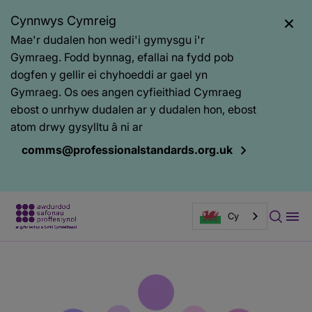
Cynnwys Cymreig
Mae'r dudalen hon wedi'i gymysgu i'r
Gymraeg. Fodd bynnag, efallai na fydd pob
dogfen y gellir ei chyhoeddi ar gael yn
Gymraeg. Os oes angen cyfieithiad Cymraeg
ebost o unrhyw dudalen ar y dudalen hon, ebost
atom drwy gysylltu â ni ar
comms@professionalstandards.org.uk
Cy
Prif
Baner
gynnwys
tudalen