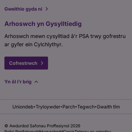
Gweithio gyda ni
Arhoswch yn Gysylltiedig
Arhoswch mewn cysylltiad â'r PSA trwy gofrestru
ar gyfer ein Cylchlythyr.
Cofrestrwch
Yn ôl i'r brig
Uniondeb
Tryloywder
Parch
Tegwch
Gwaith tîm
•
•
•
•
© Awdurdod Safonau Proffesiynol 2026
Polisi Preifatrwydd
Hygyrchedd
Cwcis
Telerau ac amodau