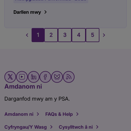
Darllen mwy
1
2
3
4
5
Amdanom ni
Darganfod mwy am y PSA.
Amdanom ni
FAQs & Help
Cyfryngau/Y Wasg
Cysylltwch â ni