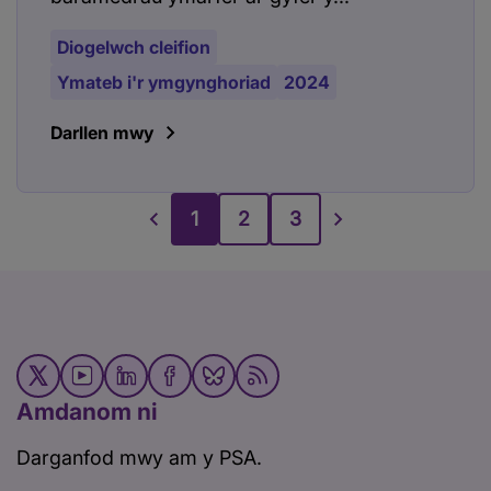
Diogelwch cleifion
Ymateb i'r ymgynghoriad
2024
Darllen mwy
1
2
3
Amdanom ni
Darganfod mwy am y PSA.