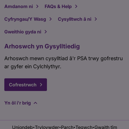
Amdanom ni
FAQs & Help
Cyfryngau/Y Wasg
Cysylltwch â ni
Gweithio gyda ni
Arhoswch yn Gysylltiedig
Arhoswch mewn cysylltiad â'r PSA trwy gofrestru
ar gyfer ein Cylchlythyr.
Cofrestrwch
Yn ôl i'r brig
Uniondeb
Tryloywder
Parch
Tegwch
Gwaith tîm
•
•
•
•