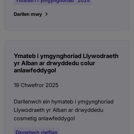
Ymateb i'r ymgynghoriad
2025
Darllen mwy
Ymateb i ymgynghoriad Llywodraeth
yr Alban ar drwyddedu colur
anlawfeddygol
19 Chwefror 2025
Darllenwch ein hymateb i ymgynghoriad
Llywodraeth yr Alban ar drwyddedu
cosmetig anlawfeddygol
Diogelwch cleifion