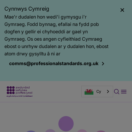
Cynnwys Cymreig
Mae'r dudalen hon wedi'i gymysgu i'r
Gymraeg. Fodd bynnag, efallai na fydd pob
dogfen y gellir ei chyhoeddi ar gael yn
Gymraeg. Os oes angen cyfieithiad Cymraeg
ebost o unrhyw dudalen ar y dudalen hon, ebost
atom drwy gysylltu â ni ar
comms@professionalstandards.org.uk
Cy
Prif
Baner
gynnwys
tudalen