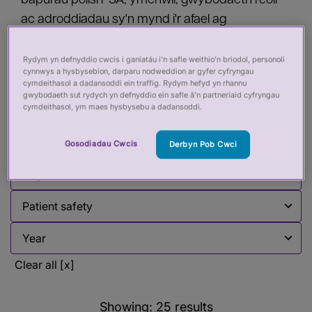
bapurau polisi PSA, ymchwil, gwybodaeth reoli
ac adroddiadau sy'n mynd i'r afael ag
amrywiaeth o faterion rheoleiddio iechyd a gofal.
Mae hwn yn cael ei ddiweddaru'n rheolaidd.
Rydym yn defnyddio cwcis i ganiatáu i’n safle weithio’n briodol, personoli
cynnwys a hysbysebion, darparu nodweddion ar gyfer cyfryngau
cymdeithasol a dadansoddi ein traffig. Rydym hefyd yn rhannu
gwybodaeth sut rydych yn defnyddio ein safle â’n partneriaid cyfryngau
cymdeithasol, ym maes hysbysebu a dadansoddi.
Filter by:
Gosodiadau Cwcis
Derbyn Pob Cwci
Filter by
Filter by
Filter by
Filter by
Clear all [x]
Showing:
25
results