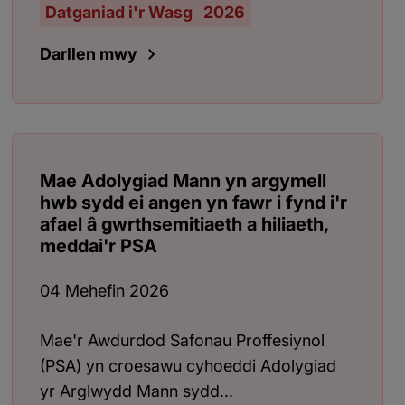
Datganiad i'r Wasg
2026
Darllen mwy
Mae Adolygiad Mann yn argymell
hwb sydd ei angen yn fawr i fynd i'r
afael â gwrthsemitiaeth a hiliaeth,
meddai'r PSA
04 Mehefin 2026
Mae'r Awdurdod Safonau Proffesiynol
(PSA) yn croesawu cyhoeddi Adolygiad
yr Arglwydd Mann sydd...