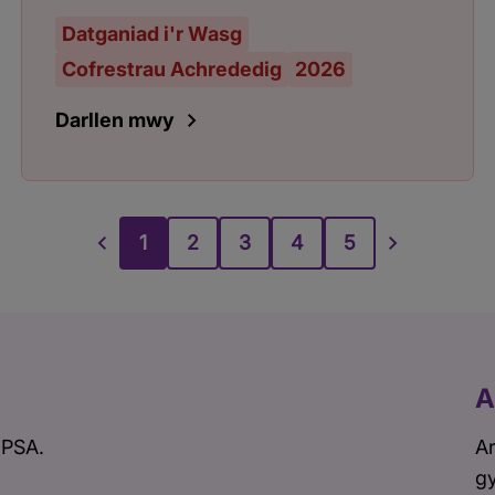
Datganiad i'r Wasg
Cofrestrau Achrededig
2026
Darllen mwy
1
2
3
4
5
A
 PSA.
Ar
gy