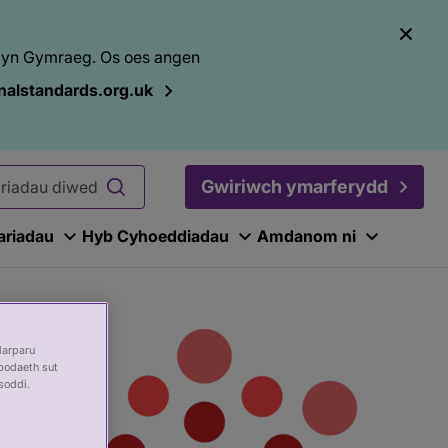
el yn Gymraeg. Os oes angen
alstandards.org.uk
Gwiriwch ymarferydd
ariadau
Hyb Cyhoeddiadau
Amdanom ni
darparu
bodaeth sut
soddi.