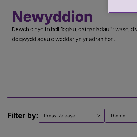
Newyddion
Dewch o hyd i'n holl flogiau, datganiadau i'r wasg,
ddigwyddiadau diweddar yn yr adran hon.
Filter by:
Filter by
Filter by