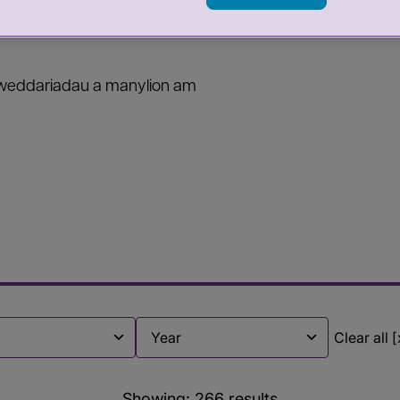
 diweddariadau a manylion am
Clear all [
Filter by
Showing:
266
results