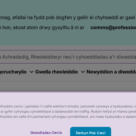
ag, efallai na fydd pob dogfen y gellir ei chyhoeddi ar ga
 hon, ebost atom drwy gysylltu â ni ar
comms@profession
goruchwylio
Gwella rheoleiddio
Newyddion a diwedd
nyddio cwcis i ganiatáu i’n safle weithio’n briodol, personoli cynnwys a hysbysebion, 
ar gyfer cyfryngau cymdeithasol a dadansoddi ein traffig. Rydym hefyd yn rhannu gwy
efnyddio ein safle â’n partneriaid cyfryngau cymdeithasol, ym maes hysbysebu a dadan
Gosodiadau Cwcis
Derbyn Pob Cwci