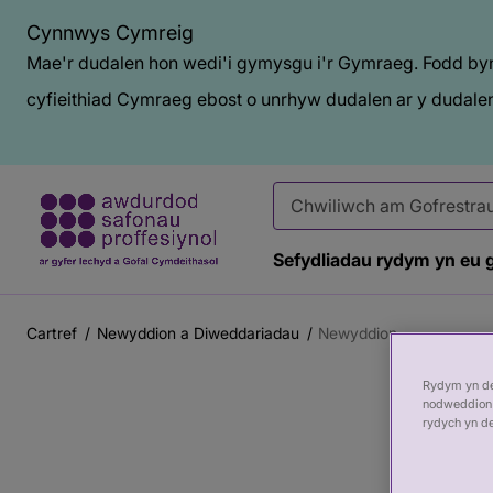
Cynnwys Cymreig
Mae'r dudalen hon wedi'i gymysgu i'r Gymraeg. Fodd bynn
cyfieithiad Cymraeg ebost o unrhyw dudalen ar y dudalen
Sefydliadau rydym yn eu 
Cartref
Newyddion a Diweddariadau
Newyddion
Briwsion
Prif
Baner
Bara
Rydym yn def
gynnwys
tudalen
nodweddion 
rydych yn d