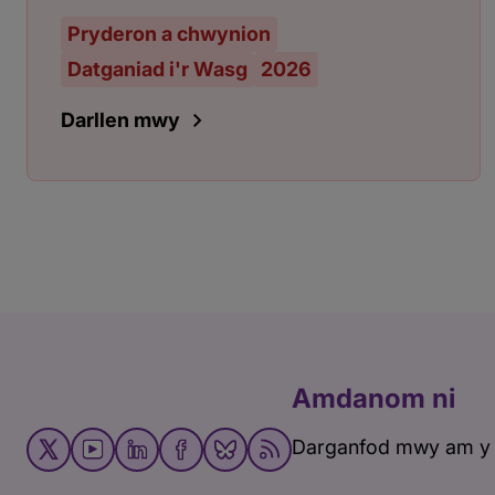
Pryderon a chwynion
Datganiad i'r Wasg
2026
Darllen mwy
Amdanom ni
Darganfod mwy am y