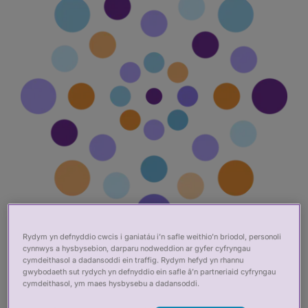
Rydym yn defnyddio cwcis i ganiatáu i’n safle weithio’n briodol, personoli
cynnwys a hysbysebion, darparu nodweddion ar gyfer cyfryngau
Gwirio Ymarferydd
cymdeithasol a dadansoddi ein traffig. Rydym hefyd yn rhannu
gwybodaeth sut rydych yn defnyddio ein safle â’n partneriaid cyfryngau
cymdeithasol, ym maes hysbysebu a dadansoddi.
Mae'n bwysig bod pobl sy'n gweithio ym maes