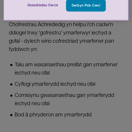
iechyd a gofal wedi'u hyfforddi, yn fedrus ac yn
Gosodiadau Cwcis
Derbyn Pob Cwci
trin cleifion, y cyhoedd a defnyddwyr
gwasanaeth yn dda. Mae Rheoleiddwyr a
Chofrestrau Achrededig yn helpu i'ch cadw'n
ddiogel trwy 'gofrestru' ymarferwyr iechyd a
gofal - dylech wirio cofrestriad ymarferwr pan
fyddwch yn:
Talu am wasanaethau preifat gan ymarferwr
iechyd neu ofal
Cyflogi ymarferydd iechyd neu ofal
Comisiynu gwasanaethau gan ymarferydd
iechyd neu ofal
Bod â phryderon am ymarferydd