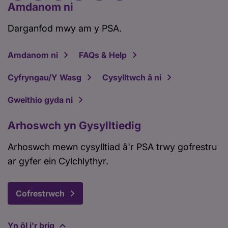
Amdanom ni
Darganfod mwy am y PSA.
Amdanom ni
FAQs & Help
Cyfryngau/Y Wasg
Cysylltwch â ni
Gweithio gyda ni
Arhoswch yn Gysylltiedig
Arhoswch mewn cysylltiad â'r PSA trwy gofrestru
ar gyfer ein Cylchlythyr.
Cofrestrwch
Yn ôl i'r brig