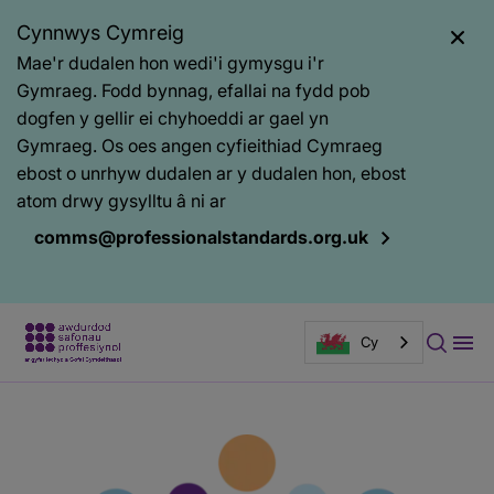
Cynnwys Cymreig
Mae'r dudalen hon wedi'i gymysgu i'r
Gymraeg. Fodd bynnag, efallai na fydd pob
dogfen y gellir ei chyhoeddi ar gael yn
Gymraeg. Os oes angen cyfieithiad Cymraeg
ebost o unrhyw dudalen ar y dudalen hon, ebost
atom drwy gysylltu â ni ar
comms@professionalstandards.org.uk
Cy
Prif
Baner
gynnwys
tudalen