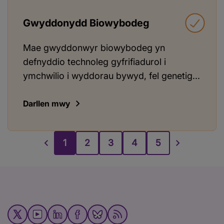
Gwyddonydd Biowybodeg
Mae gwyddonwyr biowybodeg yn
defnyddio technoleg gyfrifiadurol i
ymchwilio i wyddorau bywyd, fel genetig...
Darllen mwy
1
2
3
4
5