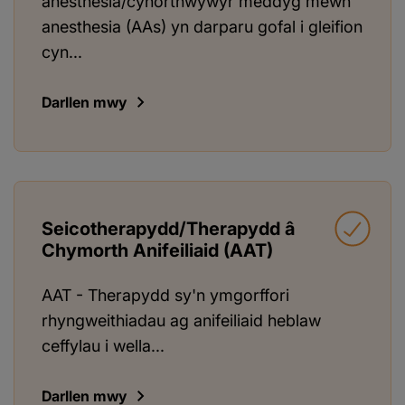
anesthesia/cynorthwywyr meddyg mewn
anesthesia (AAs) yn darparu gofal i gleifion
cyn...
Darllen mwy
Seicotherapydd/Therapydd â
Chymorth Anifeiliaid (AAT)
AAT - Therapydd sy'n ymgorffori
rhyngweithiadau ag anifeiliaid heblaw
ceffylau i wella...
Darllen mwy