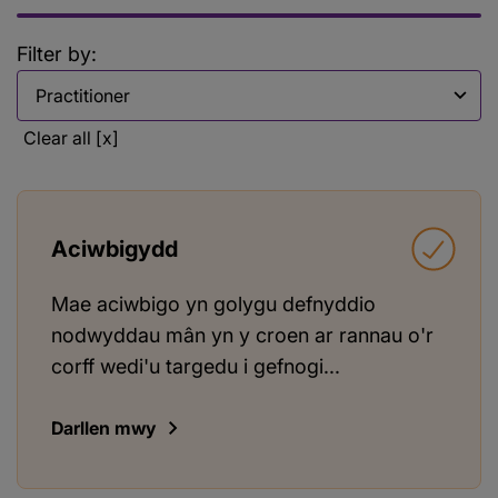
Filter by:
Filter by
Clear all [x]
Aciwbigydd
Mae aciwbigo yn golygu defnyddio
nodwyddau mân yn y croen ar rannau o'r
corff wedi'u targedu i gefnogi...
Darllen mwy