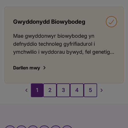
Gwyddonydd Biowybodeg
Mae gwyddonwyr biowybodeg yn
defnyddio technoleg gyfrifiadurol i
ymchwilio i wyddorau bywyd, fel genetig...
Darllen mwy
1
2
3
4
5