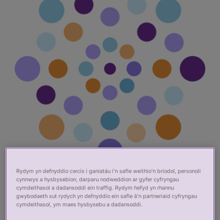
Rydym yn defnyddio cwcis i ganiatáu i’n safle weithio’n briodol, personoli
cynnwys a hysbysebion, darparu nodweddion ar gyfer cyfryngau
Gwirio Ymarferydd
cymdeithasol a dadansoddi ein traffig. Rydym hefyd yn rhannu
gwybodaeth sut rydych yn defnyddio ein safle â’n partneriaid cyfryngau
cymdeithasol, ym maes hysbysebu a dadansoddi.
Mae'n bwysig bod pobl sy'n gweithio ym maes