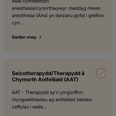
Mae cymdeithion
anesthesia/cynorthwywyr meddyg mewn
anesthesia (AAs) yn darparu gofal i gleifion
cyn...
Darllen mwy
Seicotherapydd/Therapydd â
Chymorth Anifeiliaid (AAT)
AAT - Therapydd sy'n ymgorffori
rhyngweithiadau ag anifeiliaid heblaw
ceffylau i wella...