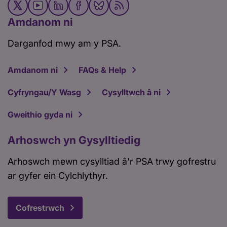
Amdanom ni
Darganfod mwy am y PSA.
Amdanom ni
FAQs & Help
Cyfryngau/Y Wasg
Cysylltwch â ni
Gweithio gyda ni
Arhoswch yn Gysylltiedig
Arhoswch mewn cysylltiad â'r PSA trwy gofrestru
ar gyfer ein Cylchlythyr.
Cofrestrwch