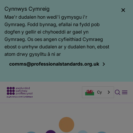
Cynnwys Cymreig
Mae'r dudalen hon wedi'i gymysgu i'r
Gymraeg. Fodd bynnag, efallai na fydd pob
dogfen y gellir ei chyhoeddi ar gael yn
Gymraeg. Os oes angen cyfieithiad Cymraeg
ebost o unrhyw dudalen ar y dudalen hon, ebost
atom drwy gysylltu â ni ar
comms@professionalstandards.org.uk
Cy
Prif
Baner
gynnwys
tudalen