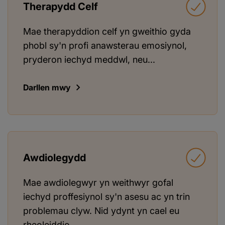
Therapydd Celf
Mae therapyddion celf yn gweithio gyda
phobl sy'n profi anawsterau emosiynol,
pryderon iechyd meddwl, neu...
Darllen mwy
Awdiolegydd
Mae awdiolegwyr yn weithwyr gofal
iechyd proffesiynol sy'n asesu ac yn trin
problemau clyw. Nid ydynt yn cael eu
rheoleiddio...