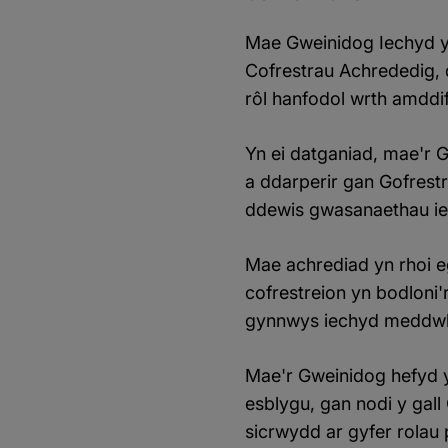
Mae Gweinidog Iechyd y 
Cofrestrau Achrededig, 
rôl hanfodol wrth amddif
Yn ei datganiad, mae'r 
a ddarperir gan Gofrest
ddewis gwasanaethau ie
Mae achrediad yn rhoi e
cofrestreion yn bodloni
gynnwys iechyd meddwl,
Mae'r Gweinidog hefyd y
esblygu, gan nodi y gal
sicrwydd ar gyfer rolau