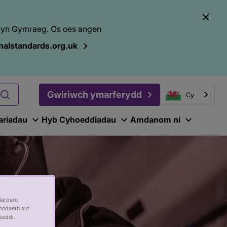
el yn Gymraeg. Os oes angen
alstandards.org.uk
Gwiriwch ymarferydd
Cy
ariadau
Hyb Cyhoeddiadau
Amdanom ni
darparu
bodaeth sut
soddi.