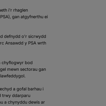
th i'r rhaglen
PSA), gan atgyfnerthu ei
ud defnydd o'r sicrwydd
Farc Ansawdd y PSA wrth
a chyflogwyr bod
iogel mewn sectorau gan
nlawfeddygol.
echyd a gofal barhau i
l trwy ddarparu
sau a chynyddu dewis ar