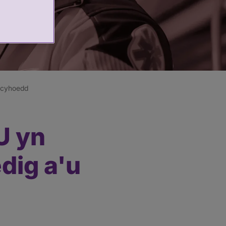
r cyhoedd
U yn
dig a'u