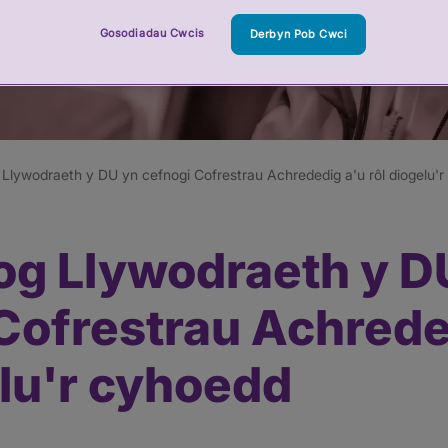
Gosodiadau Cwcis
Derbyn Pob Cwci
Llywodraeth y DU yn cefnogi Cofrestrau Achrededig a'u rôl diogelu'
og Llywodraeth y D
Cofrestrau Achrede
elu'r cyhoedd