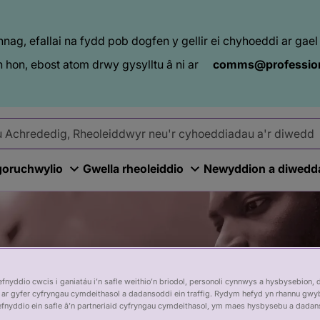
ag, efallai na fydd pob dogfen y gellir ei chyhoeddi ar ga
 hon, ebost atom drwy gysylltu â ni ar
comms@profession
goruchwylio
Gwella rheoleiddio
Newyddion a diwedd
nyddio cwcis i ganiatáu i’n safle weithio’n briodol, personoli cynnwys a hysbysebion, 
ar gyfer cyfryngau cymdeithasol a dadansoddi ein traffig. Rydym hefyd yn rhannu gwy
efnyddio ein safle â’n partneriaid cyfryngau cymdeithasol, ym maes hysbysebu a dadan