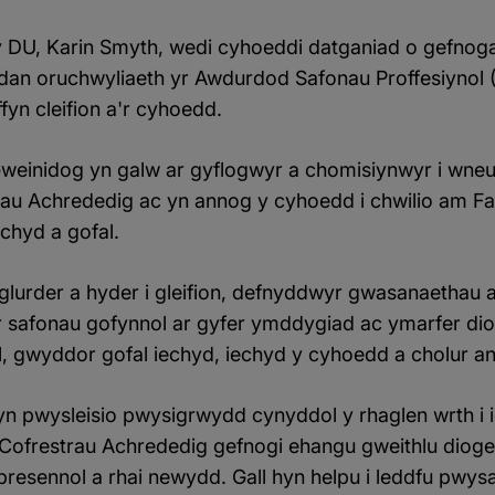
DU, Karin Smyth, wedi cyhoeddi datganiad o gefnogae
dan oruchwyliaeth yr Awdurdod Safonau Proffesiynol (
fyn cleifion a'r cyhoedd.
Gweinidog yn galw ar gyflogwyr a chomisiynwyr i wne
rau Achrededig ac yn annog y cyhoedd i chwilio am 
chyd a gofal.
glurder a hyder i gleifion, defnyddwyr gwasanaethau 
'r safonau gofynnol ar gyfer ymddygiad ac ymarfer d
 gwyddor gofal iechyd, iechyd y cyhoedd a cholur a
n pwysleisio pwysigrwydd cynyddol y rhaglen wrth i i
l Cofrestrau Achrededig gefnogi ehangu gweithlu dioge
 presennol a rhai newydd. Gall hyn helpu i leddfu pwy