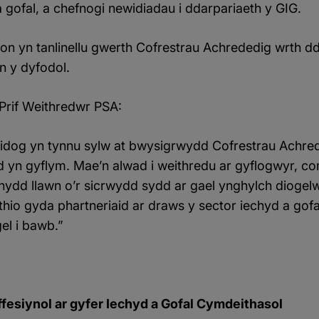
 gofal, a chefnogi newidiadau i ddarpariaeth y GIG.
n yn tanlinellu gwerth Cofrestrau Achrededig wrth d
n y dyfodol.
rif Weithredwr PSA:
idog yn tynnu sylw at bwysigrwydd Cofrestrau Achr
id yn gyflym. Mae’n alwad i weithredu ar gyflogwyr, c
nydd llawn o’r sicrwydd sydd ar gael ynghylch dioge
hio gyda phartneriaid ar draws y sector iechyd a gofa
el i bawb.”
esiynol ar gyfer Iechyd a Gofal Cymdeithasol