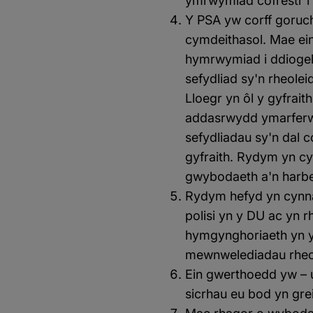
ymrwymiad cofrestr i 
Y PSA yw corff goruch
cymdeithasol. Mae ein 
hymrwymiad i ddiogel
sefydliad sy'n rheole
Lloegr yn ôl y gyfrai
addasrwydd ymarferwy
sefydliadau sy'n dal 
gyfraith. Rydym yn cy
gwybodaeth a'n harbe
Rydym hefyd yn cynna
polisi yn y DU ac yn r
hymgynghoriaeth yn y
mewnwelediadau rheol
Ein gwerthoedd yw – 
sicrhau eu bod yn grei