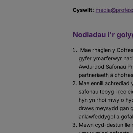
Cyswllt:
media@profess
Nodiadau i'r gol
Mae rhaglen y Cofres
gyfer ymarferwyr nad 
Awdurdod Safonau Pro
partneriaeth â chofres
Mae ennill achrediad 
safonau tebyg i reole
hyn yn rhoi mwy o hy
draws meysydd gan g
anlawfeddygol a gofal
Mewn cyd-destun lle 