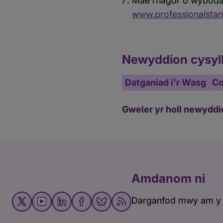
Mae rhagor o wybodae
www.professionalstan
Newyddion cysyll
Datganiad i'r Wasg
Co
Gweler yr holl newyddi
Amdanom ni
Darganfod mwy am y