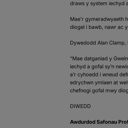
draws y system iechyd a
Mae'r gymeradwyaeth ho
diogel i bawb, nawr ac y
Dywedodd Alan Clamp, P
“Mae datganiad y Gwein
iechyd a gofal sy’n new
a’r cyhoedd i wneud def
edrychwn ymlaen at weit
chefnogi gofal mwy diog
DIWEDD
Awdurdod Safonau Proff