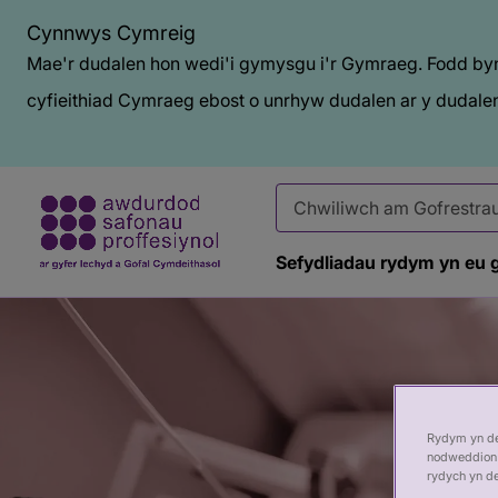
Cynnwys Cymreig
Mae'r dudalen hon wedi'i gymysgu i'r Gymraeg. Fodd bynn
cyfieithiad Cymraeg ebost o unrhyw dudalen ar y dudalen
Sefydliadau rydym yn eu 
Baner
tudalen
Rydym yn def
nodweddion 
rydych yn d