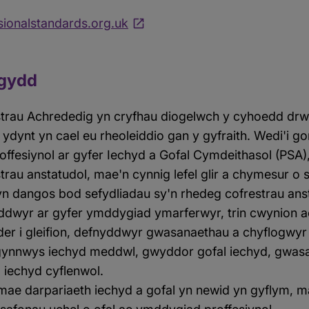
ionalstandards.org.uk
ygydd
trau Achrededig yn cryfhau diogelwch y cyhoedd drwy
ydynt yn cael eu rheoleiddio gan y gyfraith. Wedi'i g
ffesiynol ar gyfer Iechyd a Gofal Cymdeithasol (PSA)
trau anstatudol, mae'n cynnig lefel glir a chymesur o 
yn dangos bod sefydliadau sy'n rhedeg cofrestrau an
iddwyr ar gyfer ymddygiad ymarferwyr, trin cwynion a
der i gleifion, defnyddwyr gwasanaethau a chyflogwy
ynnwys iechyd meddwl, gwyddor gofal iechyd, gwas
 iechyd cyflenwol.
mae darpariaeth iechyd a gofal yn newid yn gyflym, 