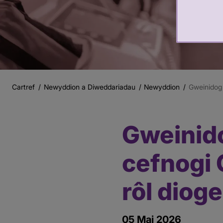
Cartref
Newyddion a Diweddariadau
Newyddion
Gweinidog 
Briwsion
Bara
Gweinid
Prif
gynnwys
cefnogi 
rôl diog
05 Mai 2026