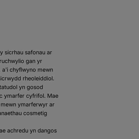
 sicrhau safonau ar
oruchwylio gan yr
, a'i chyflwyno mewn
sicrwydd rheoleiddiol.
statudol yn gosod
c ymarfer cyfrifol. Mae
r mewn ymarferwyr ar
anaethau cosmetig
mae achredu yn dangos