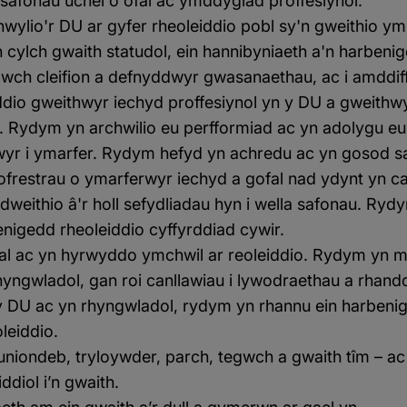
safonau uchel o ofal ac ymddygiad proffesiynol.
wylio'r DU ar gyfer rheoleiddio pobl sy'n gweithio y
cylch gwaith statudol, ein hannibyniaeth a'n harbenige
wch cleifion a defnyddwyr gwasanaethau, ac i amddif
iddio gweithwyr iechyd proffesiynol yn y DU a gweithw
th. Rydym yn archwilio eu perfformiad ac yn adolygu e
r i ymarfer. Rydym hefyd yn achredu ac yn gosod sa
cofrestrau o ymarferwyr iechyd a gofal nad ydynt yn ca
dweithio â'r holl sefydliadau hyn i wella safonau. Ryd
nigedd rheoleiddio cyffyrddiad cywir.
l ac yn hyrwyddo ymchwil ar reoleiddio. Rydym yn m
hyngwladol, gan roi canllawiau i lywodraethau a rhandd
 DU ac yn rhyngwladol, rydym yn rhannu ein harbeni
eiddio.
uniondeb, tryloywder, parch, tegwch a gwaith tîm – a
ddiol i’n gwaith.