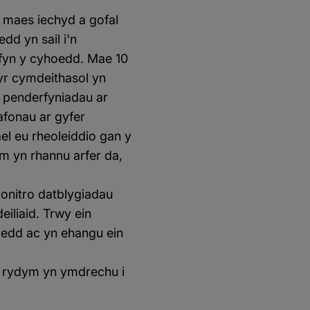
m maes iechyd a gofal
dd yn sail i'n
fyn y cyhoedd. Mae 10
yr cymdeithasol yn
u penderfyniadau ar
fonau ar gyfer
el eu rheoleiddio gan y
ym yn rhannu arfer da,
onitro datblygiadau
eiliaid. Trwy ein
gedd ac yn ehangu ein
c rydym yn ymdrechu i