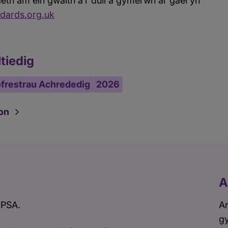
th am ein gwaith a’r dull a gymerwn ar gael yn
dards.org.uk
tiedig
frestrau Achrededig
2026
on
A
 PSA.
Ar
gy