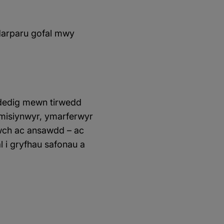
darparu gofal mwy
ededig mewn tirwedd
omisiynwyr, ymarferwyr
lwch ac ansawdd – ac
l i gryfhau safonau a