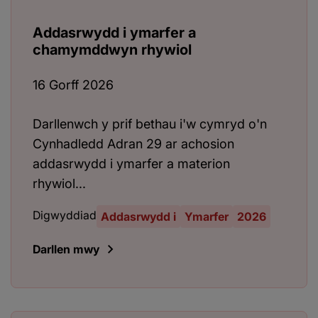
Addasrwydd i ymarfer a
chamymddwyn rhywiol
16 Gorff 2026
Darllenwch y prif bethau i'w cymryd o'n
Cynhadledd Adran 29 ar achosion
addasrwydd i ymarfer a materion
rhywiol...
Digwyddiad
Addasrwydd i
Ymarfer
2026
Darllen mwy