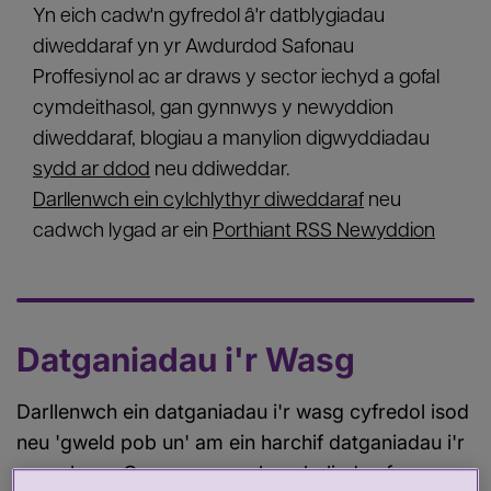
Yn eich cadw'n gyfredol â'r datblygiadau
diweddaraf yn yr Awdurdod Safonau
Proffesiynol ac ar draws y sector iechyd a gofal
cymdeithasol, gan gynnwys y newyddion
diweddaraf, blogiau a manylion digwyddiadau
sydd ar ddod
neu ddiweddar.
Darllenwch ein cylchlythyr diweddaraf
neu
cadwch lygad ar ein
Porthiant RSS Newyddion
Datganiadau i'r Wasg
Darllenwch ein datganiadau i'r wasg cyfredol isod
neu 'gweld pob un' am ein harchif datganiadau i'r
wasg lawn. Os oes gennych ymholiad cyfryngau,