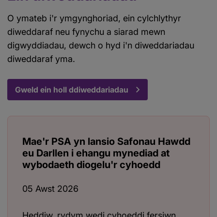
O ymateb i'r ymgynghoriad, ein cylchlythyr
diweddaraf neu fynychu a siarad mewn
digwyddiadau, dewch o hyd i'n diweddariadau
diweddaraf yma.
Gweld ein holl ddiweddariadau
Mae'r PSA yn lansio Safonau Hawdd
eu Darllen i ehangu mynediad at
wybodaeth diogelu'r cyhoedd
05 Awst 2026
Heddiw, rydym wedi cyhoeddi fersiwn