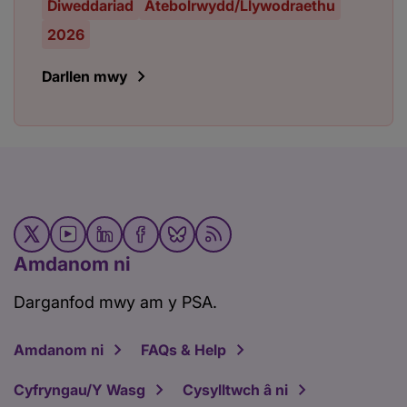
Diweddariad
Atebolrwydd/Llywodraethu
2026
Darllen mwy
Amdanom ni
Darganfod mwy am y PSA.
Amdanom ni
FAQs & Help
Cyfryngau/Y Wasg
Cysylltwch â ni