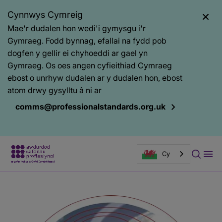
Cynnwys Cymreig
Mae'r dudalen hon wedi'i gymysgu i'r
Gymraeg. Fodd bynnag, efallai na fydd pob
dogfen y gellir ei chyhoeddi ar gael yn
Gymraeg. Os oes angen cyfieithiad Cymraeg
ebost o unrhyw dudalen ar y dudalen hon, ebost
atom drwy gysylltu â ni ar
comms@professionalstandards.org.uk
Cy
Prif
Baner
gynnwys
tudalen