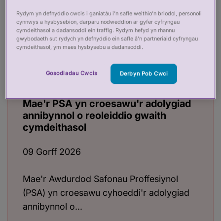
cysylltwch â ni drwy e-bostio
Rydym yn defnyddio cwcis i ganiatáu i’n safle weithio’n briodol, personoli
media@professionalstandards.org.uk
cynnwys a hysbysebion, darparu nodweddion ar gyfer cyfryngau
cymdeithasol a dadansoddi ein traffig. Rydym hefyd yn rhannu
gwybodaeth sut rydych yn defnyddio ein safle â’n partneriaid cyfryngau
cymdeithasol, ym maes hysbysebu a dadansoddi.
Gweld pob datganiad i'r wasg
Gosodiadau Cwcis
Derbyn Pob Cwci
Mae'r PSA yn croesawu'r adolygiad
annibynnol o reoleiddio gwaith
cymdeithasol
09 Gorff 2026
Mae'r Awdurdod Safonau Proffesiynol
(PSA) yn croesawu cyhoeddi'r adolygiad
annibynnol o...