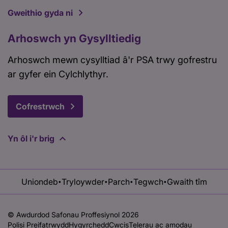
Gweithio gyda ni
Arhoswch yn Gysylltiedig
Arhoswch mewn cysylltiad â'r PSA trwy gofrestru
ar gyfer ein Cylchlythyr.
Cofrestrwch
Yn ôl i'r brig
Uniondeb
Tryloywder
Parch
Tegwch
Gwaith tîm
•
•
•
•
© Awdurdod Safonau Proffesiynol 2026
Polisi Preifatrwydd
Hygyrchedd
Cwcis
Telerau ac amodau