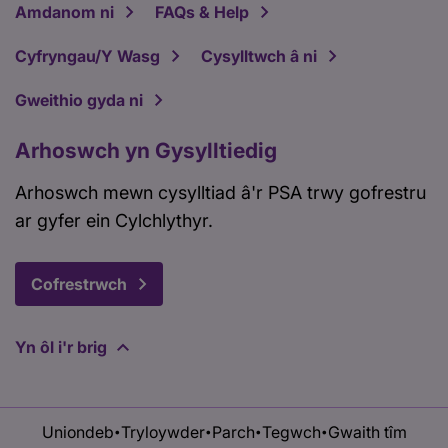
Amdanom ni
FAQs & Help
Cyfryngau/Y Wasg
Cysylltwch â ni
Gweithio gyda ni
Arhoswch yn Gysylltiedig
Arhoswch mewn cysylltiad â'r PSA trwy gofrestru
ar gyfer ein Cylchlythyr.
Cofrestrwch
Yn ôl i'r brig
Uniondeb
Tryloywder
Parch
Tegwch
Gwaith tîm
•
•
•
•