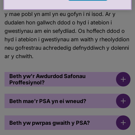
Rydym wedi darparu'r atebion i rai o'r cwestiynau
y mae pobl yn aml yn eu gofyn i ni isod. Ar y
dudalen hon gallwch ddod o hyd i atebion i
gwestiynau am ein sefydliad. Os hoffech ddod o
hyd i atebion i gwestiynau am waith y rheolyddion
neu gofrestrau achrededig defnyddiwch y dolenni
ar y chwith.
Beth yw'r Awdurdod Safonau
Proffesiynol?
Beth mae'r PSA yn ei wneud?
Beth yw pwrpas gwaith y PSA?