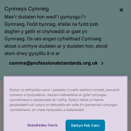
Cynnwys Cymreig
Mae'r dudalen hon wedi'i gymysgu i'r
Gymraeg. Fodd bynnag, efallai na fydd pob
dogfen y gellir ei chyhoeddi ar gael yn
Gymraeg. Os oes angen cyfieithiad Cymraeg
ebost o unrhyw dudalen ar y dudalen hon, ebost
atom drwy gysylltu â ni ar
comms@professionalstandards.org.uk
Rydym yn defnyddio cwcis i ganiatáu i’n safle weithio’n briodol, personoli
Cy
cynnwys a hysbysebion, darparu nodweddion ar gyfer cyfryngau
cymdeithasol a dadansoddi ein traffig. Rydym hefyd yn rhannu
gwybodaeth sut rydych yn defnyddio ein safle â’n partneriaid cyfryngau
cymdeithasol, ym maes hysbysebu a dadansoddi.
Prif
Baner
Cwestiynau cyffredin
gynnwys
tudalen
Gosodiadau Cwcis
Derbyn Pob Cwci