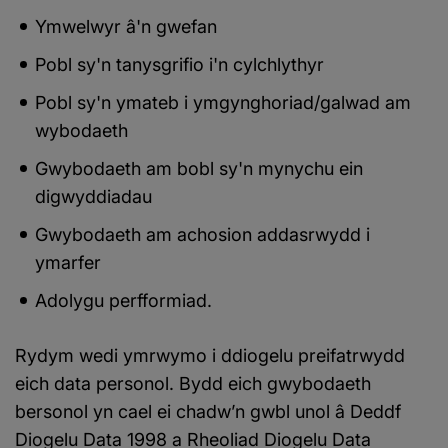
Ymwelwyr â'n gwefan
Pobl sy'n tanysgrifio i'n cylchlythyr
Pobl sy'n ymateb i ymgynghoriad/galwad am
wybodaeth
Gwybodaeth am bobl sy'n mynychu ein
digwyddiadau
Gwybodaeth am achosion addasrwydd i
ymarfer
Adolygu perfformiad.
Rydym wedi ymrwymo i ddiogelu preifatrwydd
eich data personol. Bydd eich gwybodaeth
bersonol yn cael ei chadw’n gwbl unol â Deddf
Diogelu Data 1998 a Rheoliad Diogelu Data