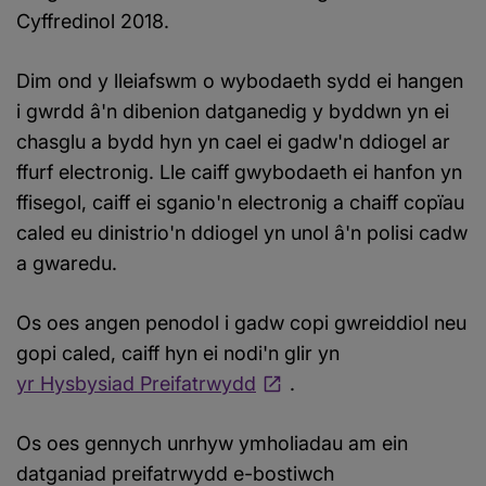
Cyffredinol 2018.
Dim ond y lleiafswm o wybodaeth sydd ei hangen
i gwrdd â'n dibenion datganedig y byddwn yn ei
chasglu a bydd hyn yn cael ei gadw'n ddiogel ar
ffurf electronig. Lle caiff gwybodaeth ei hanfon yn
ffisegol, caiff ei sganio'n electronig a chaiff copïau
caled eu dinistrio'n ddiogel yn unol â'n polisi cadw
a gwaredu.
Os oes angen penodol i gadw copi gwreiddiol neu
gopi caled, caiff hyn ei nodi'n glir yn
yr Hysbysiad Preifatrwydd
.
Os oes gennych unrhyw ymholiadau am ein
datganiad preifatrwydd e-bostiwch