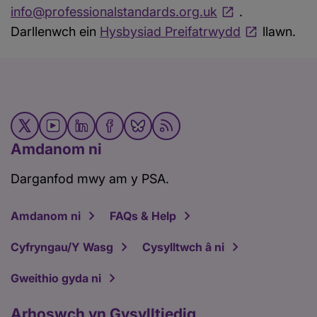
info@professionalstandards.org.uk
.
Darllenwch ein
Hysbysiad Preifatrwydd
llawn.
Amdanom ni
Darganfod mwy am y PSA.
Amdanom ni
FAQs & Help
Cyfryngau/Y Wasg
Cysylltwch â ni
Gweithio gyda ni
Arhoswch yn Gysylltiedig