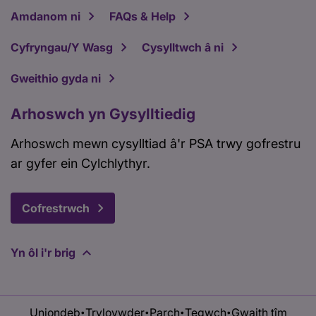
Amdanom ni
FAQs & Help
Cyfryngau/Y Wasg
Cysylltwch â ni
Gweithio gyda ni
Arhoswch yn Gysylltiedig
Arhoswch mewn cysylltiad â'r PSA trwy gofrestru
ar gyfer ein Cylchlythyr.
Cofrestrwch
Yn ôl i'r brig
Uniondeb
Tryloywder
Parch
Tegwch
Gwaith tîm
•
•
•
•