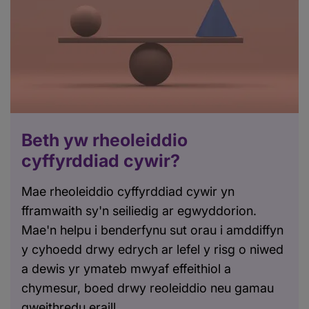
Beth yw rheoleiddio
cyffyrddiad cywir?
Mae rheoleiddio cyffyrddiad cywir yn
fframwaith sy'n seiliedig ar egwyddorion.
Mae'n helpu i benderfynu sut orau i amddiffyn
y cyhoedd drwy edrych ar lefel y risg o niwed
a dewis yr ymateb mwyaf effeithiol a
chymesur, boed drwy reoleiddio neu gamau
gweithredu eraill.