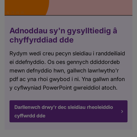
Adnoddau sy'n gysylltiedig â
chyffyrddiad dde
Rydym wedi creu pecyn sleidiau i randdeiliaid
ei ddefnyddio. Os oes gennych ddiddordeb
mewn defnyddio hwn, gallwch lawrlwytho'r
pdf ac yna rhoi gwybod i ni. Yna gallwn anfon
y cyflwyniad PowerPoint gwreiddiol atoch.
Darllenwch drwy'r dec sleidiau rheoleiddio
cyffwrdd dde