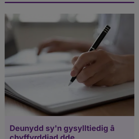
Deunydd sy'n gysylltiedig â
chyffyrddiad dde