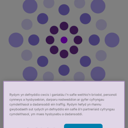
Rydym yn defnyddio cwcis i ganiatáu i’n safle weithio’n briodol, personoli
cynnwys a hysbysebion, darparu nodweddion ar gyfer cyfryngau
cymdeithasol a dadansoddi ein traffig. Rydym hefyd yn rhannu
Rheoliad cyffyrddiad
gwybodaeth sut rydych yn defnyddio ein safle â’n partneriaid cyfryngau
cymdeithasol, ym maes hysbysebu a dadansoddi.
cywir