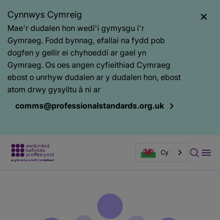
Cynnwys Cymreig
Mae'r dudalen hon wedi'i gymysgu i'r
Gymraeg. Fodd bynnag, efallai na fydd pob
dogfen y gellir ei chyhoeddi ar gael yn
Gymraeg. Os oes angen cyfieithiad Cymraeg
ebost o unrhyw dudalen ar y dudalen hon, ebost
atom drwy gysylltu â ni ar
comms@professionalstandards.org.uk
Cy
Prif
Baner
gynnwys
tudalen