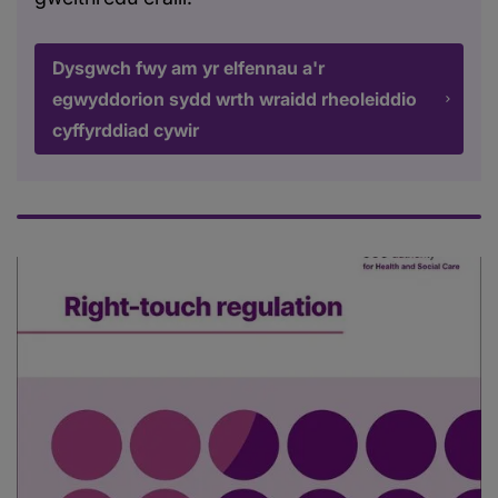
Dysgwch fwy am yr elfennau a'r
egwyddorion sydd wrth wraidd rheoleiddio
cyffyrddiad cywir