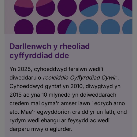
Darllenwch y rheoliad
cyffyrddiad dde
Yn 2025, cyhoeddwyd fersiwn wedi'i
diweddaru o
reoleiddio Cyffyrddiad Cywir
.
Cyhoeddwyd gyntaf yn 2010, diwygiwyd yn
2015 ac yna 10 mlynedd yn ddiweddarach
credem mai dyma'r amser iawn i edrych arno
eto. Mae'r egwyddorion craidd yr un fath, ond
rydym wedi ehangu ar feysydd ac wedi
darparu mwy o eglurder.