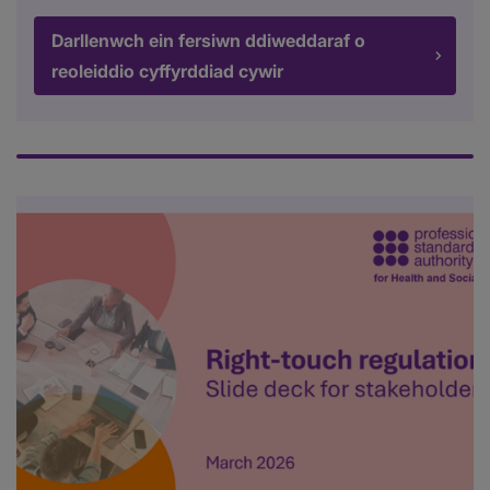
Darllenwch ein fersiwn ddiweddaraf o
reoleiddio cyffyrddiad cywir