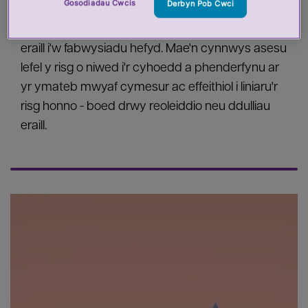
Gosodiadau Cwcis
Derbyn Pob Cwci
Rheoleiddio cyffyrddiad cywir yw'r dull a
ddefnyddiwn yn ein gwaith, ac rydym yn annog
eraill i'w fabwysiadu hefyd. Mae'n cynnwys asesu
lefel y risg o niwed i'r cyhoedd a phenderfynu ar
yr ymateb mwyaf cymesur ac effeithiol i liniaru'r
risg honno - boed drwy reoleiddio neu ddulliau
eraill.