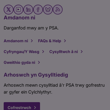
Amdanom ni
Darganfod mwy am y PSA.
Amdanom ni
FAQs & Help
Cyfryngau/Y Wasg
Cysylltwch â ni
Gweithio gyda ni
Arhoswch yn Gysylltiedig
Arhoswch mewn cysylltiad â'r PSA trwy gofrestru
ar gyfer ein Cylchlythyr.
Cofrestrwch