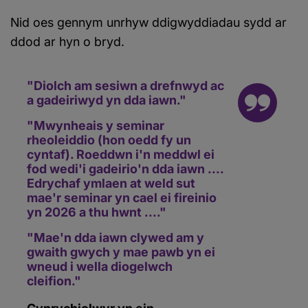
Nid oes gennym unrhyw ddigwyddiadau sydd ar
ddod ar hyn o bryd.
"Diolch am sesiwn a drefnwyd ac
a gadeiriwyd yn dda iawn."
"Mwynheais y seminar
rheoleiddio (hon oedd fy un
cyntaf). Roeddwn i'n meddwl ei
fod wedi'i gadeirio'n dda iawn ....
Edrychaf ymlaen at weld sut
mae'r seminar yn cael ei fireinio
yn 2026 a thu hwnt ...."
"Mae'n dda iawn clywed am y
gwaith gwych y mae pawb yn ei
wneud i wella diogelwch
cleifion."