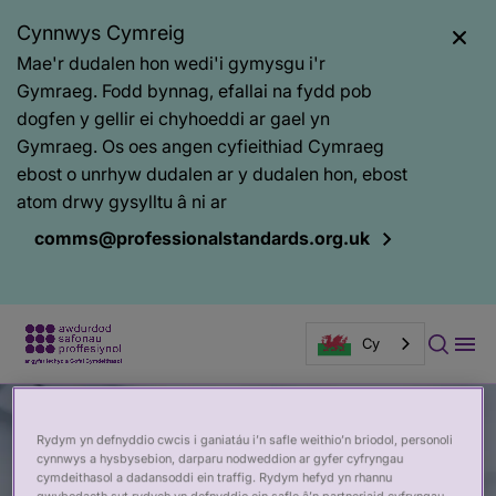
Cynnwys Cymreig
Mae'r dudalen hon wedi'i gymysgu i'r
Gymraeg. Fodd bynnag, efallai na fydd pob
dogfen y gellir ei chyhoeddi ar gael yn
Gymraeg. Os oes angen cyfieithiad Cymraeg
ebost o unrhyw dudalen ar y dudalen hon, ebost
atom drwy gysylltu â ni ar
comms@professionalstandards.org.uk
Cy
Baner
tudalen
Rydym yn defnyddio cwcis i ganiatáu i’n safle weithio’n briodol, personoli
cynnwys a hysbysebion, darparu nodweddion ar gyfer cyfryngau
cymdeithasol a dadansoddi ein traffig. Rydym hefyd yn rhannu