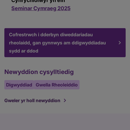
Cynrychiolwyr yn ein
Seminar Cymraeg 2025
Cofrestrwch i dderbyn diweddariadau
rheolaidd, gan gynnwys am ddigwyddiadau
sydd ar ddod
Newyddion cysylltiedig
Digwyddiad
Gwella Rheoleiddio
Gweler yr holl newyddion