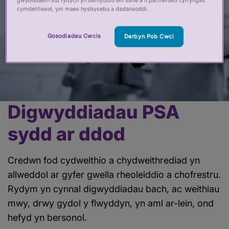
gwybodaeth sut rydych yn defnyddio ein safle â’n partneriaid cyfryngau
cymdeithasol, ym maes hysbysebu a dadansoddi.
Gosodiadau Cwcis
Derbyn Pob Cwci
Digwyddiadau PSA
Prif
gynnwys
sydd ar ddod
Credwn fod cydweithio a chydweithrediad yn
allweddol ar gyfer gwella rheoleiddio a chofrestru.
Rydym yn cynnal digwyddiadau bach, ac weithiau
mwy, drwy gydol y flwyddyn, yn aml ar-lein, ond
hefyd yn bersonol.