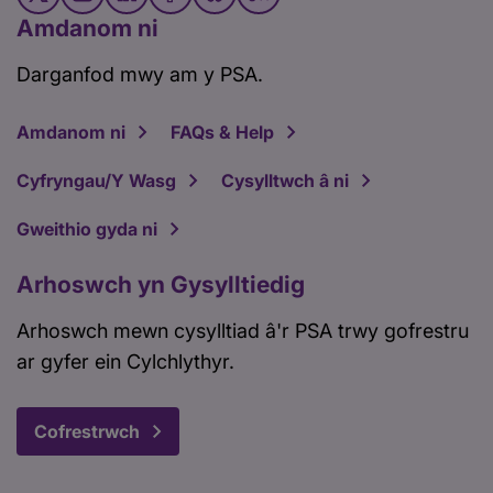
Amdanom ni
Darganfod mwy am y PSA.
Amdanom ni
FAQs & Help
Cyfryngau/Y Wasg
Cysylltwch â ni
Gweithio gyda ni
Arhoswch yn Gysylltiedig
Arhoswch mewn cysylltiad â'r PSA trwy gofrestru
ar gyfer ein Cylchlythyr.
Cofrestrwch