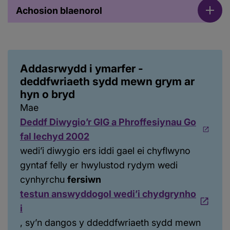
Achosion blaenorol
Addasrwydd i ymarfer -
deddfwriaeth sydd mewn grym ar
hyn o bryd
Mae
Deddf Diwygio’r GIG a Phroffesiynau Go
fal Iechyd 2002
wedi’i diwygio ers iddi gael ei chyflwyno
gyntaf felly er hwylustod rydym wedi
cynhyrchu
fersiwn
testun answyddogol wedi’i chydgrynho
i
, sy’n dangos y ddeddfwriaeth sydd mewn