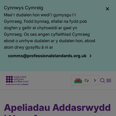
Cynnwys Cymreig
Mae'r dudalen hon wedi'i gymysgu i'r
Gymraeg. Fodd bynnag, efallai na fydd pob
dogfen y gellir ei chyhoeddi ar gael yn
Gymraeg. Os oes angen cyfieithiad Cymraeg
ebost o unrhyw dudalen ar y dudalen hon, ebost
atom drwy gysylltu â ni ar
comms@professionalstandards.org.uk
Cy
Prif
Baner
Apeliadau Addasrwydd
gynnwys
tudalen