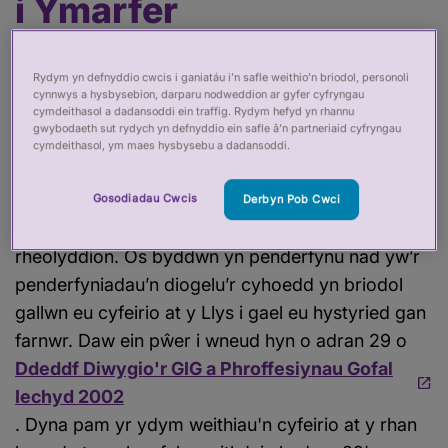
i Ymarfer
Yr achosion mwyaf difrifol mae achosion
Rydym yn defnyddio cwcis i ganiatáu i’n safle weithio’n briodol, personoli
addasrwydd i ymarfer yn cael eu cyfeirio at
cynnwys a hysbysebion, darparu nodweddion ar gyfer cyfryngau
cymdeithasol a dadansoddi ein traffig. Rydym hefyd yn rhannu
wrandawiadau ffurfiol o flaen paneli neu
gwybodaeth sut rydych yn defnyddio ein safle â’n partneriaid cyfryngau
bwyllgorau addasrwydd i ymarfer.
cymdeithasol, ym maes hysbysebu a dadansoddi.
Rydym yn adolygu pob penderfyniad terfynol a
Gosodiadau Cwcis
Derbyn Pob Cwci
wneir gan baneli addasrwydd i ymarfer y
rheolyddion. Os byddwn yn penderfynu nad yw’r
penderfyniadau’n diogelu’r cyhoedd yn briodol
gallwn eu cyfeirio at y Llys i gael eu hystyried gan
farnwr. Daw ein pŵer i wneud hyn o adran 29 o
Ddeddf Diwygio'r GIG a Phroffesiynau Gofal
Iechyd 2002
. Dyna pam yr ydym weithiau'n cyfeirio at y rhan