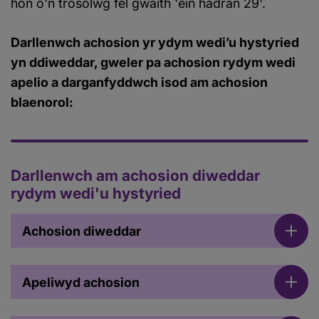
hon o'n trosolwg fel gwaith 'ein hadran 29'.
Darllenwch achosion yr ydym wedi’u hystyried
yn ddiweddar, gweler pa achosion rydym wedi
apelio a darganfyddwch isod am achosion
blaenorol:
Darllenwch am achosion diweddar
rydym wedi'u hystyried
Achosion diweddar
Apeliwyd achosion