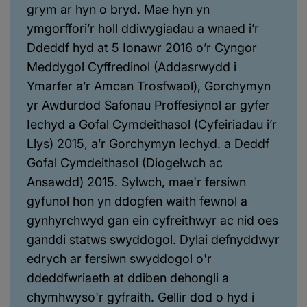
grym ar hyn o bryd. Mae hyn yn
ymgorffori’r holl ddiwygiadau a wnaed i’r
Ddeddf hyd at 5 Ionawr 2016 o’r Cyngor
Meddygol Cyffredinol (Addasrwydd i
Ymarfer a’r Amcan Trosfwaol), Gorchymyn
yr Awdurdod Safonau Proffesiynol ar gyfer
Iechyd a Gofal Cymdeithasol (Cyfeiriadau i’r
Llys) 2015, a’r Gorchymyn Iechyd. a Deddf
Gofal Cymdeithasol (Diogelwch ac
Ansawdd) 2015. Sylwch, mae'r fersiwn
gyfunol hon yn ddogfen waith fewnol a
gynhyrchwyd gan ein cyfreithwyr ac nid oes
ganddi statws swyddogol. Dylai defnyddwyr
edrych ar fersiwn swyddogol o'r
ddeddfwriaeth at ddiben dehongli a
chymhwyso'r gyfraith. Gellir dod o hyd i