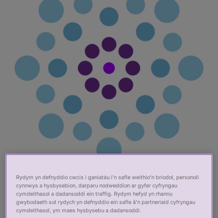
Rydym yn defnyddio cwcis i ganiatáu i’n safle weithio’n briodol, personoli
Dod o hyd i
cynnwys a hysbysebion, darparu nodweddion ar gyfer cyfryngau
cymdeithasol a dadansoddi ein traffig. Rydym hefyd yn rhannu
reoleiddiwr
gwybodaeth sut rydych yn defnyddio ein safle â’n partneriaid cyfryngau
cymdeithasol, ym maes hysbysebu a dadansoddi.