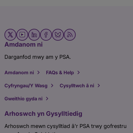
Amdanom ni
Darganfod mwy am y PSA.
Amdanom ni
FAQs & Help
Cyfryngau/Y Wasg
Cysylltwch â ni
Gweithio gyda ni
Arhoswch yn Gysylltiedig
Arhoswch mewn cysylltiad â'r PSA trwy gofrestru