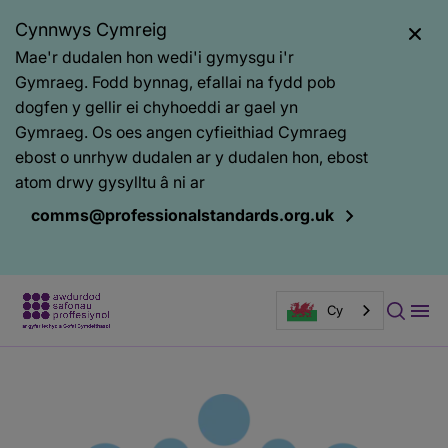
Cynnwys Cymreig
Mae'r dudalen hon wedi'i gymysgu i'r
Gymraeg. Fodd bynnag, efallai na fydd pob
dogfen y gellir ei chyhoeddi ar gael yn
Gymraeg. Os oes angen cyfieithiad Cymraeg
ebost o unrhyw dudalen ar y dudalen hon, ebost
atom drwy gysylltu â ni ar
comms@professionalstandards.org.uk
Cy
Prif
Baner
gynnwys
tudalen