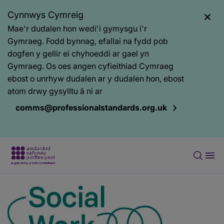
Cynnwys Cymreig
Mae'r dudalen hon wedi'i gymysgu i'r
Gymraeg. Fodd bynnag, efallai na fydd pob
dogfen y gellir ei chyhoeddi ar gael yn
Gymraeg. Os oes angen cyfieithiad Cymraeg
ebost o unrhyw dudalen ar y dudalen hon, ebost
atom drwy gysylltu â ni ar
comms@professionalstandards.org.uk
Prif
gynnwys