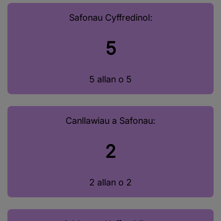
Safonau Cyffredinol:
5
5 allan o 5
Canllawiau a Safonau:
2
2 allan o 2