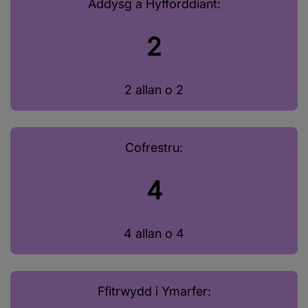
Addysg a Hyfforddiant:
2
2 allan o 2
Cofrestru:
4
4 allan o 4
Ffitrwydd i Ymarfer: