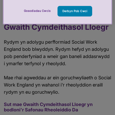
Cyngor Proffesiynau Iechyd a Gofal
.
Gosodiadau Cwcis
Derbyn Pob Cwci
Sut rydym yn goruchwylio
Gwaith Cymdeithasol Lloegr
Rydym yn adolygu perfformiad Social Work
England bob blwyddyn. Rydym hefyd yn adolygu
pob penderfyniad a wneir gan baneli addasrwydd
i ymarfer terfynol y rheolydd.
Mae rhai agweddau ar ein goruchwyliaeth o Social
Work England yn wahanol i'r rheolyddion eraill
rydym yn eu goruchwylio.
Sut mae Gwaith Cymdeithasol Lloegr yn
bodloni'r Safonau Rheoleiddio Da