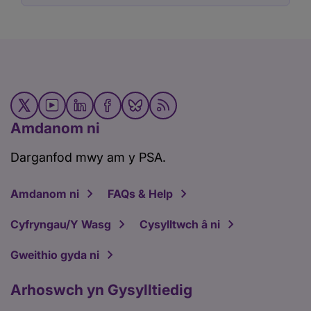
Amdanom ni
Darganfod mwy am y PSA.
Amdanom ni
FAQs & Help
Cyfryngau/Y Wasg
Cysylltwch â ni
Gweithio gyda ni
Arhoswch yn Gysylltiedig