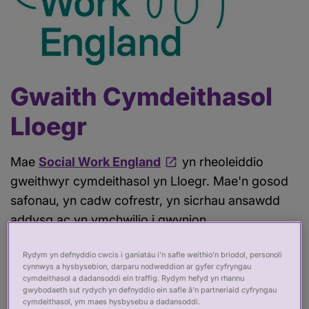
Gwaith Cymdeithasol
Lloegr
Mae
Social Work England
yn rheoleiddio
gweithwyr cymdeithasol yn Lloegr. Mae'n gosod
safonau, yn cadw cofrestr, yn sicrhau ansawdd
addysg ac yn ymchwilio i gwynion.
Rydym yn defnyddio cwcis i ganiatáu i’n safle weithio’n briodol, personoli
O 2 Rhagfyr 2019, cymerodd Social Work
cynnwys a hysbysebion, darparu nodweddion ar gyfer cyfryngau
England y gwaith o reoleiddio gweithwyr
cymdeithasol a dadansoddi ein traffig. Rydym hefyd yn rhannu
gwybodaeth sut rydych yn defnyddio ein safle â’n partneriaid cyfryngau
cymdeithasol yn Lloegr oddi ar y
cymdeithasol, ym maes hysbysebu a dadansoddi.