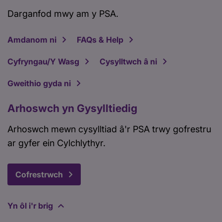
Darganfod mwy am y PSA.
Amdanom ni
FAQs & Help
Cyfryngau/Y Wasg
Cysylltwch â ni
Gweithio gyda ni
Arhoswch yn Gysylltiedig
Arhoswch mewn cysylltiad â'r PSA trwy gofrestru
ar gyfer ein Cylchlythyr.
Cofrestrwch
Yn ôl i'r brig