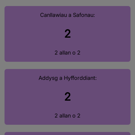
Canllawiau a Safonau:
2
2 allan o 2
Addysg a Hyfforddiant:
2
2 allan o 2