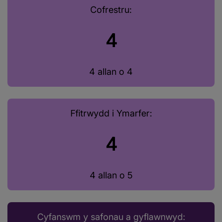
Cofrestru:
4
4 allan o 4
Ffitrwydd i Ymarfer:
4
4 allan o 5
Cyfanswm y safonau a gyflawnwyd: