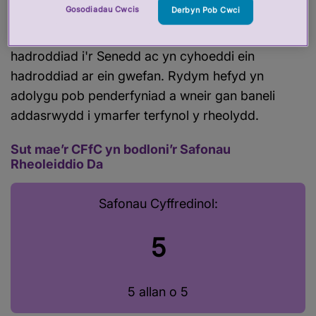
Gosodiadau Cwcis
Derbyn Pob Cwci
Rydym yn adolygu perfformiad y Cyngor Fferyllol
Cyffredinol bob blwyddyn. Rydyn ni'n rhoi ein
hadroddiad i'r Senedd ac yn cyhoeddi ein
hadroddiad ar ein gwefan. Rydym hefyd yn
adolygu pob penderfyniad a wneir gan baneli
addasrwydd i ymarfer terfynol y rheolydd.
Sut mae’r CFfC yn bodloni’r Safonau
Rheoleiddio Da
Safonau Cyffredinol:
5
5 allan o 5