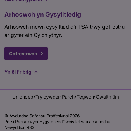
Arhoswch yn Gysylltiedig
Arhoswch mewn cysylltiad â'r PSA trwy gofrestru
ar gyfer ein Cylchlythyr.
Cofrestrwch
Yn ôl i'r brig
Uniondeb
Tryloywder
Parch
Tegwch
Gwaith tîm
•
•
•
•
© Awdurdod Safonau Proffesiynol 2026
Polisi Preifatrwydd
Hygyrchedd
Cwcis
Telerau ac amodau
Newyddion RSS