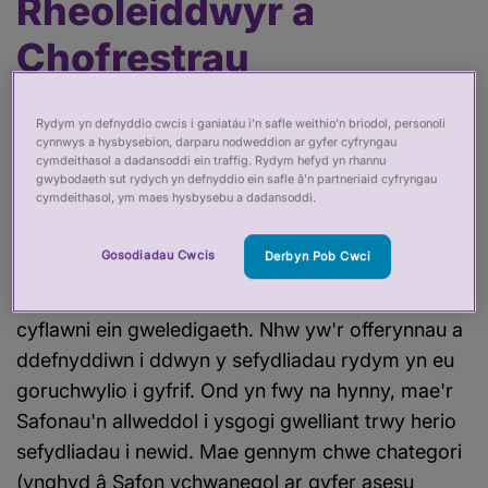
Rheoleiddwyr a
Chofrestrau
Achrededig -
Rydym yn defnyddio cwcis i ganiatáu i’n safle weithio’n briodol, personoli
categorïau
cynnwys a hysbysebion, darparu nodweddion ar gyfer cyfryngau
cymdeithasol a dadansoddi ein traffig. Rydym hefyd yn rhannu
gwybodaeth sut rydych yn defnyddio ein safle â’n partneriaid cyfryngau
cymdeithasol, ym maes hysbysebu a dadansoddi.
Ym mis Mawrth 2026, cyflwynwyd set gyfunol o
Safonau ar gyfer rheoleiddwyr a Chofrestrau
Gosodiadau Cwcis
Derbyn Pob Cwci
Achrededig. Mae'r Safonau hyn yn elfen ganolog
o sut rydym yn cyflawni ein cenhadaeth ac yn
cyflawni ein gweledigaeth. Nhw yw'r offerynnau a
ddefnyddiwn i ddwyn y sefydliadau rydym yn eu
goruchwylio i gyfrif. Ond yn fwy na hynny, mae'r
Safonau'n allweddol i ysgogi gwelliant trwy herio
sefydliadau i newid. Mae gennym chwe chategori
(ynghyd â Safon ychwanegol ar gyfer asesu