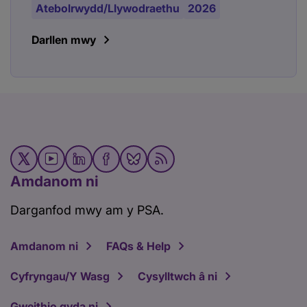
Atebolrwydd/Llywodraethu
2026
Darllen mwy
Amdanom ni
Darganfod mwy am y PSA.
Amdanom ni
FAQs & Help
Cyfryngau/Y Wasg
Cysylltwch â ni
Gweithio gyda ni