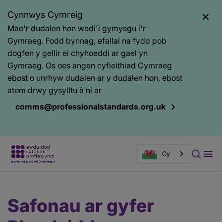
Cynnwys Cymreig
Mae'r dudalen hon wedi'i gymysgu i'r
Gymraeg. Fodd bynnag, efallai na fydd pob
dogfen y gellir ei chyhoeddi ar gael yn
Gymraeg. Os oes angen cyfieithiad Cymraeg
ebost o unrhyw dudalen ar y dudalen hon, ebost
atom drwy gysylltu â ni ar
comms@professionalstandards.org.uk
Cy
Prif
Baner
Safonau ar gyfer
gynnwys
tudalen