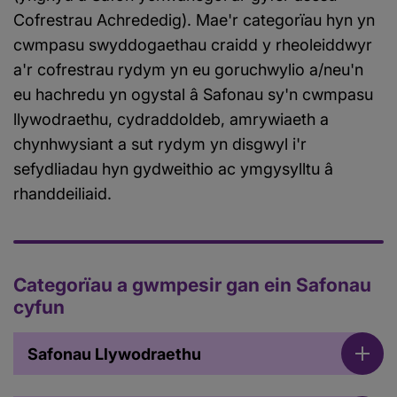
Cofrestrau Achrededig). Mae'r categorïau hyn yn
cwmpasu swyddogaethau craidd y rheoleiddwyr
a'r cofrestrau rydym yn eu goruchwylio a/neu'n
eu hachredu yn ogystal â Safonau sy'n cwmpasu
llywodraethu, cydraddoldeb, amrywiaeth a
chynhwysiant a sut rydym yn disgwyl i'r
sefydliadau hyn gydweithio ac ymgysylltu â
rhanddeiliaid.
Categorïau a gwmpesir gan ein Safonau
cyfun
Safonau Llywodraethu