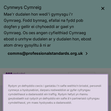
Cynnwys Cymreig
Mae'r dudalen hon wedi'i gymysgu i'r
Gymraeg. Fodd bynnag, efallai na fydd pob
dogfen y gellir ei chyhoeddi ar gael yn
Gymraeg. Os oes angen cyfieithiad Cymraeg
ebost o unrhyw dudalen ar y dudalen hon, ebost
atom drwy gysylltu â ni ar
comms@professionalstandards.org.uk
Cy
Rydym yn defnyddio cwcis i ganiatáu i’n safle weithio’n briodol, personoli
Prif
Baner
cynnwys a hysbysebion, darparu nodweddion ar gyfer cyfryngau
Ymateb i alwad DHSC
cymdeithasol a dadansoddi ein traffig. Rydym hefyd yn rhannu
gynnwys
tudalen
gwybodaeth sut rydych yn defnyddio ein safle â’n partneriaid cyfryngau
gyhoeddi
cymdeithasol, ym maes hysbysebu a dadansoddi.
am dystiolaeth ar