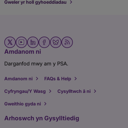
Gweler yr holl gyhoeddiadau
Amdanom ni
Darganfod mwy am y PSA.
Amdanom ni
FAQs & Help
Cyfryngau/Y Wasg
Cysylltwch â ni
Gweithio gyda ni
Arhoswch yn Gysylltiedig