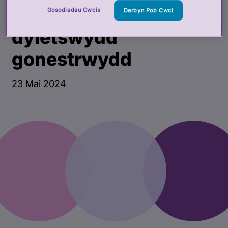
gyfer adolygiad
Gosodiadau Cwcis
Derbyn Pob Cwci
dyletswydd
gonestrwydd
23 Mai 2024