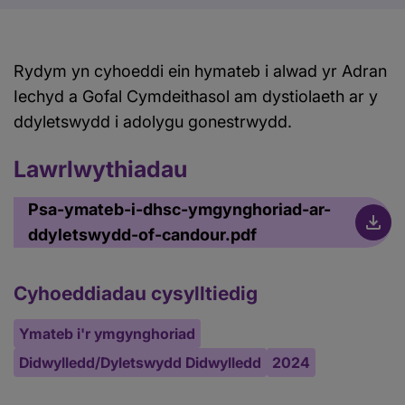
Rydym yn cyhoeddi ein hymateb i alwad yr Adran
Iechyd a Gofal Cymdeithasol am dystiolaeth ar y
ddyletswydd i adolygu gonestrwydd.
Lawrlwythiadau
Psa-ymateb-i-dhsc-ymgynghoriad-ar-
ddyletswydd-of-candour.pdf
Cyhoeddiadau cysylltiedig
Ymateb i'r ymgynghoriad
Didwylledd/Dyletswydd Didwylledd
2024