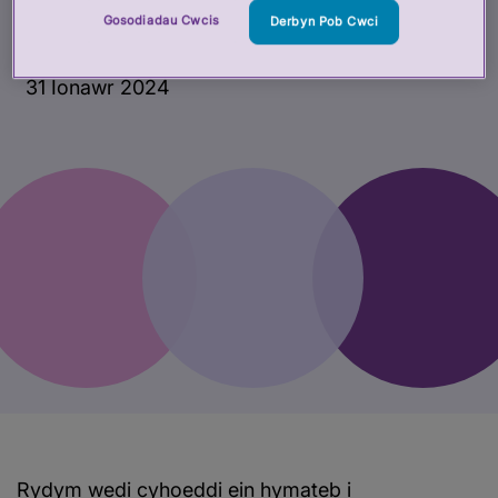
Saesneg yr HCPC
Gosodiadau Cwcis
Derbyn Pob Cwci
31 Ionawr 2024
Rydym wedi cyhoeddi ein hymateb i