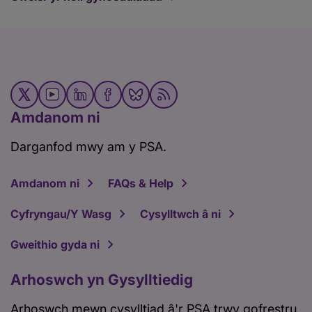
Amdanom ni
Darganfod mwy am y PSA.
Amdanom ni
FAQs & Help
Cyfryngau/Y Wasg
Cysylltwch â ni
Gweithio gyda ni
Arhoswch yn Gysylltiedig
Arhoswch mewn cysylltiad â'r PSA trwy gofrestru