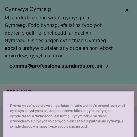
Cynnwys Cymreig
Mae'r dudalen hon wedi'i gymysgu i'r
Gymraeg. Fodd bynnag, efallai na fydd pob
dogfen y gellir ei chyhoeddi ar gael yn
Gymraeg. Os oes angen cyfieithiad Cymraeg
ebost o unrhyw dudalen ar y dudalen hon, ebost
atom drwy gysylltu â ni ar
comms@professionalstandards.org.uk
Rydym yn defnyddio cwcis i ganiatáu i’n safle weithio’n briodol, personoli
Prif
Baner
cynnwys a hysbysebion, darparu nodweddion ar gyfer cyfryngau
Ymateb i
cymdeithasol a dadansoddi ein traffig. Rydym hefyd yn rhannu
gynnwys
tudalen
gwybodaeth sut rydych yn defnyddio ein safle â’n partneriaid cyfryngau
cymdeithasol, ym maes hysbysebu a dadansoddi.
gyhoeddi
ymgynghoriad