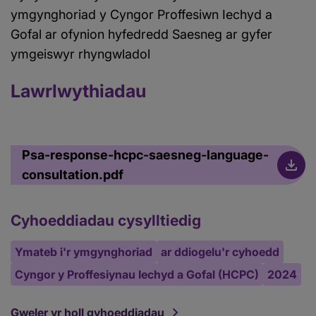
ymgynghoriad y Cyngor Proffesiwn Iechyd a
Gofal ar ofynion hyfedredd Saesneg ar gyfer
ymgeiswyr rhyngwladol
Lawrlwythiadau
Psa-response-hcpc-saesneg-language-
consultation.pdf
Cyhoeddiadau cysylltiedig
Ymateb i'r ymgynghoriad
ar ddiogelu'r cyhoedd
Cyngor y Proffesiynau Iechyd a Gofal (HCPC)
2024
Gweler yr holl gyhoeddiadau