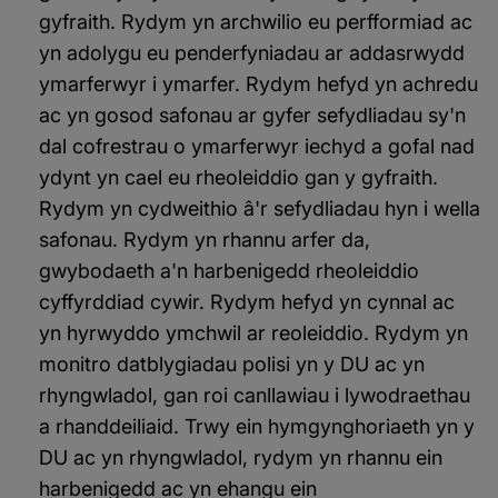
gyfraith. Rydym yn archwilio eu perfformiad ac
yn adolygu eu penderfyniadau ar addasrwydd
ymarferwyr i ymarfer. Rydym hefyd yn achredu
ac yn gosod safonau ar gyfer sefydliadau sy'n
dal cofrestrau o ymarferwyr iechyd a gofal nad
ydynt yn cael eu rheoleiddio gan y gyfraith.
Rydym yn cydweithio â'r sefydliadau hyn i wella
safonau. Rydym yn rhannu arfer da,
gwybodaeth a'n harbenigedd rheoleiddio
cyffyrddiad cywir. Rydym hefyd yn cynnal ac
yn hyrwyddo ymchwil ar reoleiddio. Rydym yn
monitro datblygiadau polisi yn y DU ac yn
rhyngwladol, gan roi canllawiau i lywodraethau
a rhanddeiliaid. Trwy ein hymgynghoriaeth yn y
DU ac yn rhyngwladol, rydym yn rhannu ein
harbenigedd ac yn ehangu ein