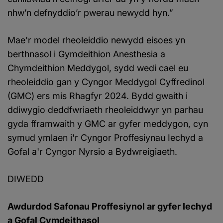
nhw’n defnyddio’r pwerau newydd hyn.”
Mae'r model rheoleiddio newydd eisoes yn
berthnasol i Gymdeithion Anesthesia a
Chymdeithion Meddygol, sydd wedi cael eu
rheoleiddio gan y Cyngor Meddygol Cyffredinol
(GMC) ers mis Rhagfyr 2024. Bydd gwaith i
ddiwygio deddfwriaeth rheoleiddwyr yn parhau
gyda fframwaith y GMC ar gyfer meddygon, cyn
symud ymlaen i'r Cyngor Proffesiynau Iechyd a
Gofal a'r Cyngor Nyrsio a Bydwreigiaeth.
DIWEDD
Awdurdod Safonau Proffesiynol ar gyfer Iechyd
a Gofal Cymdeithasol