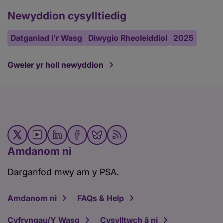
Newyddion cysylltiedig
Datganiad i'r Wasg
Diwygio Rheoleiddiol
2025
Gweler yr holl newyddion
Amdanom ni
Darganfod mwy am y PSA.
Amdanom ni
FAQs & Help
Cyfryngau/Y Wasg
Cysylltwch â ni