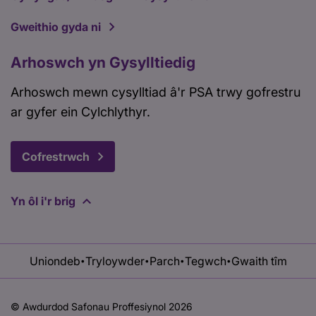
Gweithio gyda ni
Arhoswch yn Gysylltiedig
Arhoswch mewn cysylltiad â'r PSA trwy gofrestru
ar gyfer ein Cylchlythyr.
Cofrestrwch
Yn ôl i'r brig
Uniondeb
Tryloywder
Parch
Tegwch
Gwaith tîm
•
•
•
•
© Awdurdod Safonau Proffesiynol 2026