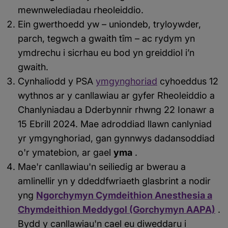
mewnwelediadau rheoleiddio.
Ein gwerthoedd yw – uniondeb, tryloywder,
parch, tegwch a gwaith tîm – ac rydym yn
ymdrechu i sicrhau eu bod yn greiddiol i’n
gwaith.
Cynhaliodd y PSA
ymgynghoriad
cyhoeddus 12
wythnos ar y canllawiau ar gyfer Rheoleiddio a
Chanlyniadau a Dderbynnir rhwng 22 Ionawr a
15 Ebrill 2024. Mae adroddiad llawn canlyniad
yr ymgynghoriad, gan gynnwys dadansoddiad
o'r ymatebion, ar gael
yma
.
Mae'r canllawiau'n seiliedig ar bwerau a
amlinellir yn y ddeddfwriaeth glasbrint a nodir
yng
Ngorchymyn Cymdeithion Anesthesia a
Chymdeithion Meddygol (Gorchymyn AAPA)
.
Bydd y canllawiau'n cael eu diweddaru i