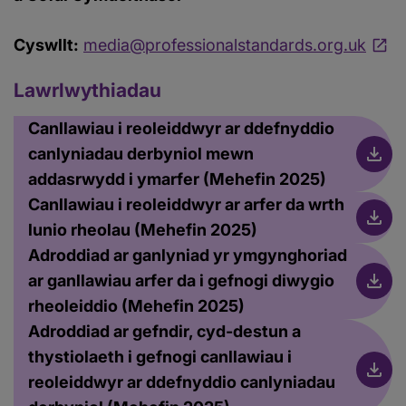
Cyswllt:
media@professionalstandards.org.uk
Lawrlwythiadau
Canllawiau i reoleiddwyr ar ddefnyddio
canlyniadau derbyniol mewn
addasrwydd i ymarfer (Mehefin 2025)
Canllawiau i reoleiddwyr ar arfer da wrth
lunio rheolau (Mehefin 2025)
Adroddiad ar ganlyniad yr ymgynghoriad
ar ganllawiau arfer da i gefnogi diwygio
rheoleiddio (Mehefin 2025)
Adroddiad ar gefndir, cyd-destun a
thystiolaeth i gefnogi canllawiau i
reoleiddwyr ar ddefnyddio canlyniadau