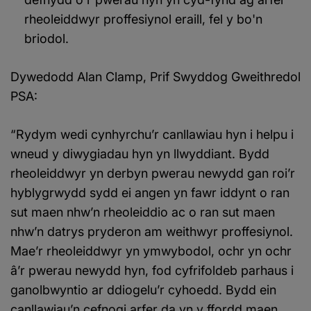
rheoleiddwyr proffesiynol eraill, fel y bo'n
briodol.
Dywedodd Alan Clamp, Prif Swyddog Gweithredol
PSA:
“Rydym wedi cynhyrchu’r canllawiau hyn i helpu i
wneud y diwygiadau hyn yn llwyddiant. Bydd
rheoleiddwyr yn derbyn pwerau newydd gan roi’r
hyblygrwydd sydd ei angen yn fawr iddynt o ran
sut maen nhw’n rheoleiddio ac o ran sut maen
nhw’n datrys pryderon am weithwyr proffesiynol.
Mae’r rheoleiddwyr yn ymwybodol, ochr yn ochr
â’r pwerau newydd hyn, fod cyfrifoldeb parhaus i
ganolbwyntio ar ddiogelu’r cyhoedd. Bydd ein
canllawiau’n cefnogi arfer da yn y ffordd maen