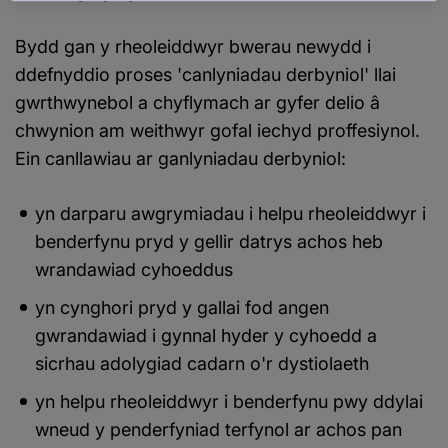
Bydd gan y rheoleiddwyr bwerau newydd i
ddefnyddio proses 'canlyniadau derbyniol' llai
gwrthwynebol a chyflymach ar gyfer delio â
chwynion am weithwyr gofal iechyd proffesiynol.
Ein canllawiau ar ganlyniadau derbyniol:
yn darparu awgrymiadau i helpu rheoleiddwyr i
benderfynu pryd y gellir datrys achos heb
wrandawiad cyhoeddus
yn cynghori pryd y gallai fod angen
gwrandawiad i gynnal hyder y cyhoedd a
sicrhau adolygiad cadarn o'r dystiolaeth
yn helpu rheoleiddwyr i benderfynu pwy ddylai
wneud y penderfyniad terfynol ar achos pan