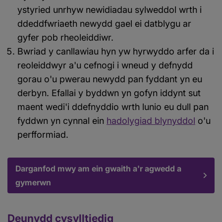
ystyried unrhyw newidiadau sylweddol wrth i
ddeddfwriaeth newydd gael ei datblygu ar
gyfer pob rheoleiddiwr.
Bwriad y canllawiau hyn yw hyrwyddo arfer da i
reoleiddwyr a'u cefnogi i wneud y defnydd
gorau o'u pwerau newydd pan fyddant yn eu
derbyn. Efallai y byddwn yn gofyn iddynt sut
maent wedi'i ddefnyddio wrth lunio eu dull pan
fyddwn yn cynnal ein
hadolygiad blynyddol
o'u
perfformiad.
Darganfod mwy am ein gwaith a'r agwedd a
gymerwn
Deunydd cysylltiedig