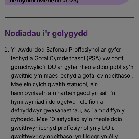
derbyniol (Mehefin 2025)
Nodiadau i'r golygydd
Yr Awdurdod Safonau Proffesiynol ar gyfer
Iechyd a Gofal Cymdeithasol (PSA) yw corff
goruchwylio'r DU ar gyfer rheoleiddio pobl sy'n
gweithio ym maes iechyd a gofal cymdeithasol.
Mae ein cylch gwaith statudol, ein
hannibyniaeth a'n harbenigedd yn sail i'n
hymrwymiad i ddiogelwch cleifion a
defnyddwyr gwasanaethau, ac i amddiffyn y
cyhoedd. Mae 10 sefydliad sy'n rheoleiddio
gweithwyr iechyd proffesiynol yn y DU a
gweithwyr cymdeithasol yn Lloegr yn ôl y