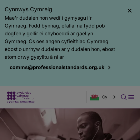
Cynnwys Cymreig
Mae'r dudalen hon wedi'i gymysgu i'r
Gymraeg. Fodd bynnag, efallai na fydd pob
dogfen y gellir ei chyhoeddi ar gael yn
Gymraeg. Os oes angen cyfieithiad Cymraeg
ebost o unrhyw dudalen ar y dudalen hon, ebost
atom drwy gysylltu â ni ar
comms@professionalstandards.org.uk
Cy
Baner
tudalen