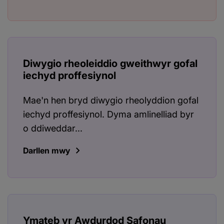
Diwygio rheoleiddio gweithwyr gofal
iechyd proffesiynol
Mae'n hen bryd diwygio rheolyddion gofal
iechyd proffesiynol. Dyma amlinelliad byr
o ddiweddar...
Darllen mwy
Ymateb yr Awdurdod Safonau