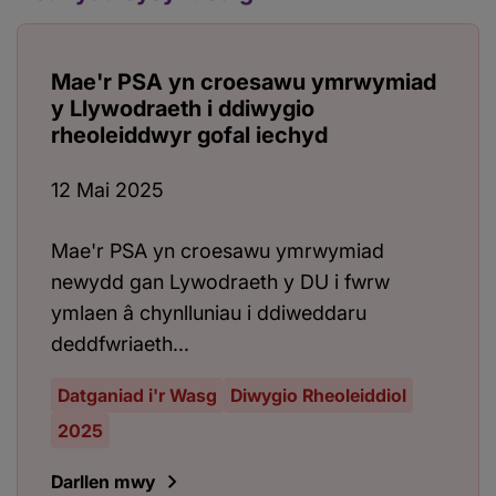
Mae'r PSA yn croesawu ymrwymiad
y Llywodraeth i ddiwygio
rheoleiddwyr gofal iechyd
12 Mai 2025
Mae'r PSA yn croesawu ymrwymiad
newydd gan Lywodraeth y DU i fwrw
ymlaen â chynlluniau i ddiweddaru
deddfwriaeth...
Datganiad i'r Wasg
Diwygio Rheoleiddiol
2025
Darllen mwy