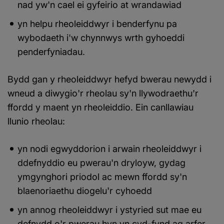
nad yw'n cael ei gyfeirio at wrandawiad
yn helpu rheoleiddwyr i benderfynu pa
wybodaeth i'w chynnwys wrth gyhoeddi
penderfyniadau.
Bydd gan y rheoleiddwyr hefyd bwerau newydd i
wneud a diwygio'r rheolau sy'n llywodraethu'r
ffordd y maent yn rheoleiddio. Ein canllawiau
llunio rheolau:
yn nodi egwyddorion i arwain rheoleiddwyr i
ddefnyddio eu pwerau'n dryloyw, gydag
ymgynghori priodol ac mewn ffordd sy'n
blaenoriaethu diogelu'r cyhoedd
yn annog rheoleiddwyr i ystyried sut mae eu
defnydd o'r pwerau hyn yn cyd-fynd ag arfer