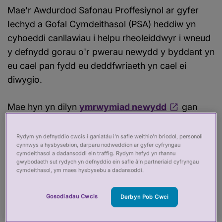
Mae'r Awdurdod Safonau Proffesiynol ar gyfer
Iechyd a Gofal Cymdeithasol (PSA) heddiw yn
cyhoeddi canllawiau i helpu rheoleiddwyr i wneud
y defnydd gorau o'r pwerau newydd y byddant yn
eu cael pan fydd eu deddfwriaeth yn cael ei
diwygio.
Mae hyn yn dilyn
ymrwymiad newydd
gan
Lywodraeth y DU i fwrw ymlaen â diwygiadau i'r
Cyngor Meddygol Cyffredinol, y Cyngor Nyrsio a
Rydym yn defnyddio cwcis i ganiatáu i’n safle weithio’n briodol, personoli
cynnwys a hysbysebion, darparu nodweddion ar gyfer cyfryngau
Bydwreigiaeth a'r Cyngor Proffesiynau Iechyd a
cymdeithasol a dadansoddi ein traffig. Rydym hefyd yn rhannu
Gofal. Disgwylir i ddiwygio'r rheoleiddwyr
gwybodaeth sut rydych yn defnyddio ein safle â’n partneriaid cyfryngau
cymdeithasol, ym maes hysbysebu a dadansoddi.
gweithwyr gofal iechyd proffesiynol sy'n weddill
ddilyn. Nod y newidiadau yw caniatáu i
Gosodiadau Cwcis
Derbyn Pob Cwci
reoleiddwyr fod yn fwy hyblyg ac effeithlon wrth
amddiffyn y cyhoedd.