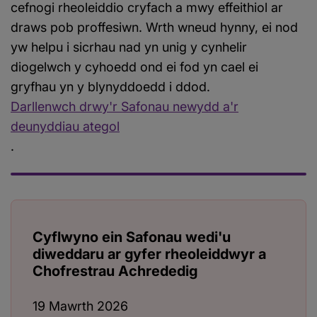
cefnogi rheoleiddio cryfach a mwy effeithiol ar
draws pob proffesiwn. Wrth wneud hynny, ei nod
yw helpu i sicrhau nad yn unig y cynhelir
diogelwch y cyhoedd ond ei fod yn cael ei
gryfhau yn y blynyddoedd i ddod.
Darllenwch drwy'r Safonau newydd a'r
deunyddiau ategol
.
Cyflwyno ein Safonau wedi'u
diweddaru ar gyfer rheoleiddwyr a
Chofrestrau Achrededig
19 Mawrth 2026