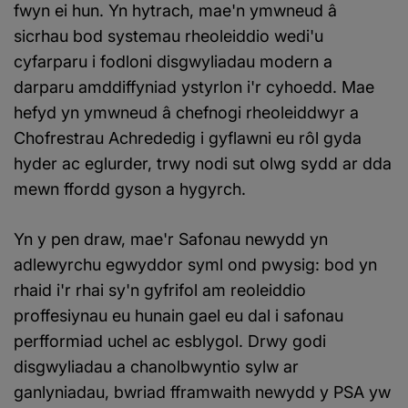
fwyn ei hun. Yn hytrach, mae'n ymwneud â
sicrhau bod systemau rheoleiddio wedi'u
cyfarparu i fodloni disgwyliadau modern a
darparu amddiffyniad ystyrlon i'r cyhoedd. Mae
hefyd yn ymwneud â chefnogi rheoleiddwyr a
Chofrestrau Achrededig i gyflawni eu rôl gyda
hyder ac eglurder, trwy nodi sut olwg sydd ar dda
mewn ffordd gyson a hygyrch.
Yn y pen draw, mae'r Safonau newydd yn
adlewyrchu egwyddor syml ond pwysig: bod yn
rhaid i'r rhai sy'n gyfrifol am reoleiddio
proffesiynau eu hunain gael eu dal i safonau
perfformiad uchel ac esblygol. Drwy godi
disgwyliadau a chanolbwyntio sylw ar
ganlyniadau, bwriad fframwaith newydd y PSA yw