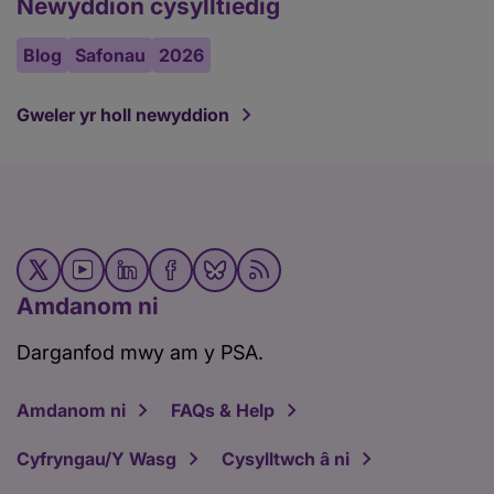
Newyddion cysylltiedig
Blog
Safonau
2026
Gweler yr holl newyddion
Amdanom ni
Darganfod mwy am y PSA.
Amdanom ni
FAQs & Help
Cyfryngau/Y Wasg
Cysylltwch â ni