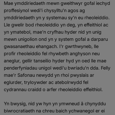
Mae ymddiriedaeth mewn gweithwyr gofal iechyd
proffesiynol wedi'i chysylltu'n agos ag
ymddiriedaeth yn y systemau sy'n eu rheoleiddio.
Lle gwelir bod rheoleiddio yn deg, yn effeithiol ac
yn ymatebol, mae'n cryfhau hyder nid yn unig
mewn unigolion ond yn y system gofal a darparu
gwasanaethau ehangach. I'r gwrthwyneb, lle
profir rheoleiddio fel rhywbeth anghyson neu
aneglur, gellir tanseilio hyder hyd yn oed lle mae
penderfyniadau unigol wedi'u bwriadu'n dda. Felly
mae'r Safonau newydd yn rhoi pwyslais ar
eglurder, tryloywder ac atebolrwydd fel
cydrannau craidd o arfer rheoleiddio effeithiol.
Yn bwysig, nid yw hyn yn ymwneud â chynyddu
biwrocratiaeth na chreu baich ychwanegol er ei