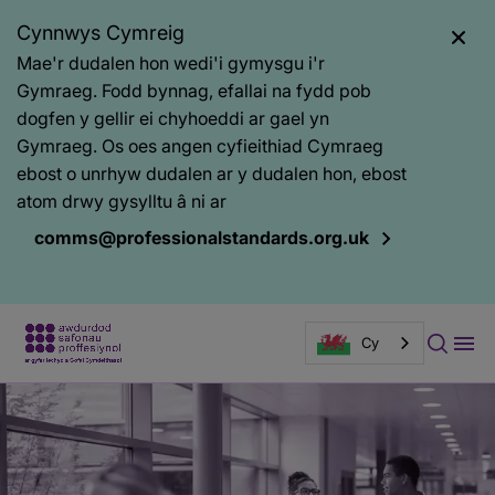
Cynnwys Cymreig
Mae'r dudalen hon wedi'i gymysgu i'r
Gymraeg. Fodd bynnag, efallai na fydd pob
dogfen y gellir ei chyhoeddi ar gael yn
Gymraeg. Os oes angen cyfieithiad Cymraeg
ebost o unrhyw dudalen ar y dudalen hon, ebost
atom drwy gysylltu â ni ar
comms@professionalstandards.org.uk
Cy
Baner
tudalen