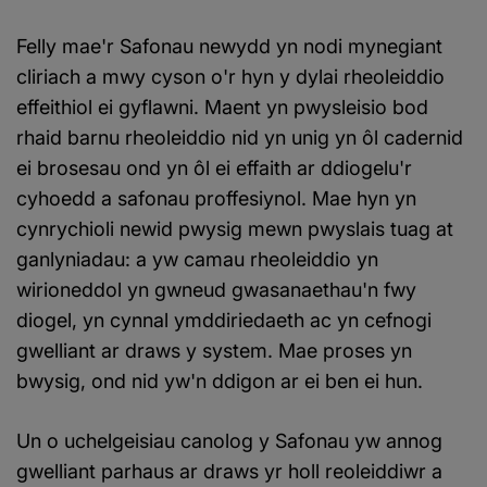
Felly mae'r Safonau newydd yn nodi mynegiant
cliriach a mwy cyson o'r hyn y dylai rheoleiddio
effeithiol ei gyflawni. Maent yn pwysleisio bod
rhaid barnu rheoleiddio nid yn unig yn ôl cadernid
ei brosesau ond yn ôl ei effaith ar ddiogelu'r
cyhoedd a safonau proffesiynol. Mae hyn yn
cynrychioli newid pwysig mewn pwyslais tuag at
ganlyniadau: a yw camau rheoleiddio yn
wirioneddol yn gwneud gwasanaethau'n fwy
diogel, yn cynnal ymddiriedaeth ac yn cefnogi
gwelliant ar draws y system. Mae proses yn
bwysig, ond nid yw'n ddigon ar ei ben ei hun.
Un o uchelgeisiau canolog y Safonau yw annog
gwelliant parhaus ar draws yr holl reoleiddiwr a