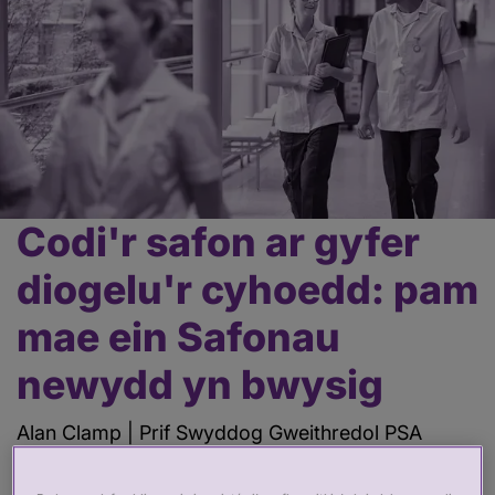
Codi'r safon ar gyfer
Prif
gynnwys
diogelu'r cyhoedd: pam
mae ein Safonau
newydd yn bwysig
Alan Clamp | Prif Swyddog Gweithredol PSA
01 Gorff 2026