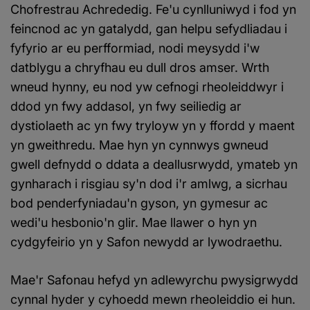
Chofrestrau Achrededig. Fe'u cynlluniwyd i fod yn
feincnod ac yn gatalydd, gan helpu sefydliadau i
fyfyrio ar eu perfformiad, nodi meysydd i'w
datblygu a chryfhau eu dull dros amser. Wrth
wneud hynny, eu nod yw cefnogi rheoleiddwyr i
ddod yn fwy addasol, yn fwy seiliedig ar
dystiolaeth ac yn fwy tryloyw yn y ffordd y maent
yn gweithredu. Mae hyn yn cynnwys gwneud
gwell defnydd o ddata a deallusrwydd, ymateb yn
gynharach i risgiau sy'n dod i'r amlwg, a sicrhau
bod penderfyniadau'n gyson, yn gymesur ac
wedi'u hesbonio'n glir. Mae llawer o hyn yn
cydgyfeirio yn y Safon newydd ar lywodraethu.
Mae'r Safonau hefyd yn adlewyrchu pwysigrwydd
cynnal hyder y cyhoedd mewn rheoleiddio ei hun.