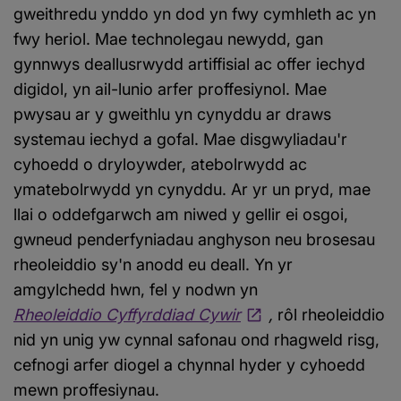
gweithredu ynddo yn dod yn fwy cymhleth ac yn
fwy heriol. Mae technolegau newydd, gan
gynnwys deallusrwydd artiffisial ac offer iechyd
digidol, yn ail-lunio arfer proffesiynol. Mae
pwysau ar y gweithlu yn cynyddu ar draws
systemau iechyd a gofal. Mae disgwyliadau'r
cyhoedd o dryloywder, atebolrwydd ac
ymatebolrwydd yn cynyddu. Ar yr un pryd, mae
llai o oddefgarwch am niwed y gellir ei osgoi,
gwneud penderfyniadau anghyson neu brosesau
rheoleiddio sy'n anodd eu deall. Yn yr
amgylchedd hwn, fel y nodwn yn
Rheoleiddio Cyffyrddiad Cywir
,
rôl rheoleiddio
nid yn unig yw cynnal safonau ond rhagweld risg,
cefnogi arfer diogel a chynnal hyder y cyhoedd
mewn proffesiynau.