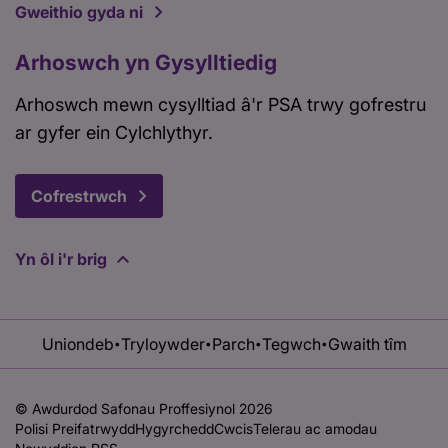
Gweithio gyda ni
Arhoswch yn Gysylltiedig
Arhoswch mewn cysylltiad â'r PSA trwy gofrestru
ar gyfer ein Cylchlythyr.
Cofrestrwch
Yn ôl i'r brig
Uniondeb
Tryloywder
Parch
Tegwch
Gwaith tîm
•
•
•
•
© Awdurdod Safonau Proffesiynol 2026
Polisi Preifatrwydd
Hygyrchedd
Cwcis
Telerau ac amodau