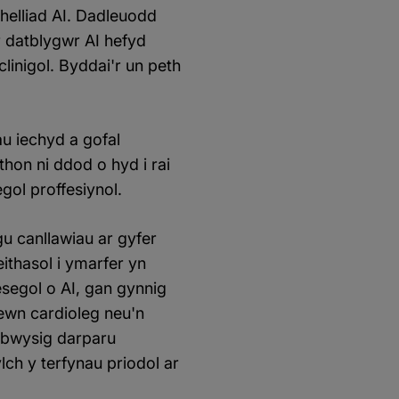
helliad AI. Dadleuodd
'r datblygwr AI hefyd
linigol. Byddai'r un peth
au iechyd a gofal
hon ni ddod o hyd i rai
gol proffesiynol.
u canllawiau ar gyfer
ithasol i ymarfer yn
segol o AI, gan gynnig
ewn cardioleg neu'n
 bwysig darparu
ch y terfynau priodol ar