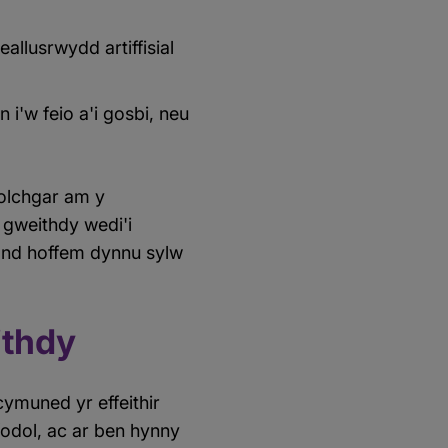
llusrwydd artiffisial
i'w feio a'i gosbi, neu
olchgar am y
 gweithdy wedi'i
ond hoffem dynnu sylw
ithdy
ymuned yr effeithir
odol, ac ar ben hynny