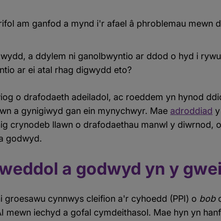
rifol am ganfod a mynd i'r afael â phroblemau mewn dea
wydd, a ddylem ni ganolbwyntio ar ddod o hyd i rywun 
tio ar ei atal rhag digwydd eto?
og o drafodaeth adeiladol, ac roeddem yn hynod ddi
wn a gynigiwyd gan ein mynychwyr. Mae
adroddiad
y
ig crynodeb llawn o drafodaethau manwl y diwrnod, 
 a godwyd.
lweddol a godwyd yn y gwe
ni groesawu cynnwys cleifion a'r cyhoedd (PPI) o
bob
c
I mewn iechyd a gofal cymdeithasol. Mae hyn yn hanf