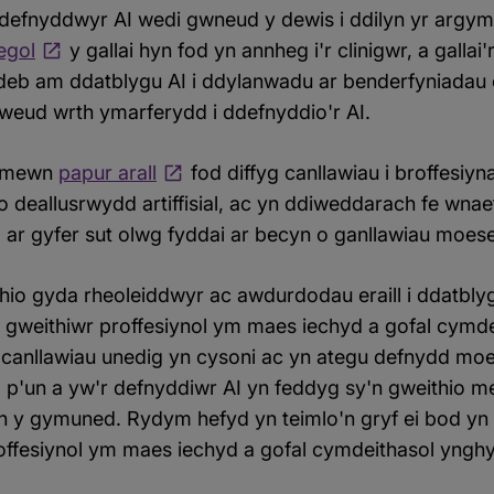
efnyddwyr AI wedi gwneud y dewis i ddilyn yr argym
egol
y gallai hyn fod yn annheg i'r clinigwr, a gallai
ldeb am ddatblygu AI i ddylanwadu ar benderfyniadau c
weud wrth ymarferydd i ddefnyddio'r AI.
u mewn
papur arall
fod diffyg canllawiau i broffesiyn
deallusrwydd artiffisial, ac yn ddiweddarach fe wnaet
ar gyfer sut olwg fyddai ar becyn o ganllawiau moese
hio gyda rheoleiddwyr ac awdurdodau eraill i ddatblyg
b gweithiwr proffesiynol ym maes iechyd a gofal cymde
 canllawiau unedig yn cysoni ac yn ategu defnydd moe
p'un a yw'r defnyddiwr AI yn feddyg sy'n gweithio m
n y gymuned. Rydym hefyd yn teimlo'n gryf ei bod yn
offesiynol ym maes iechyd a gofal cymdeithasol ynghyl