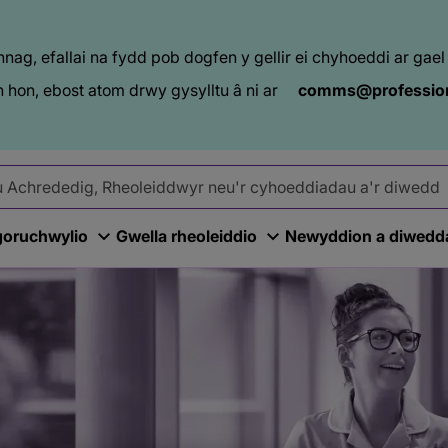
ag, efallai na fydd pob dogfen y gellir ei chyhoeddi ar ga
 hon, ebost atom drwy gysylltu â ni ar
comms@profession
goruchwylio
Gwella rheoleiddio
Newyddion a diwedd