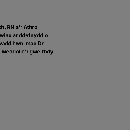
h, RN a'r Athro
lawiau ar ddefnyddio
 gwadd hwn, mae Dr
allweddol o'r gweithdy