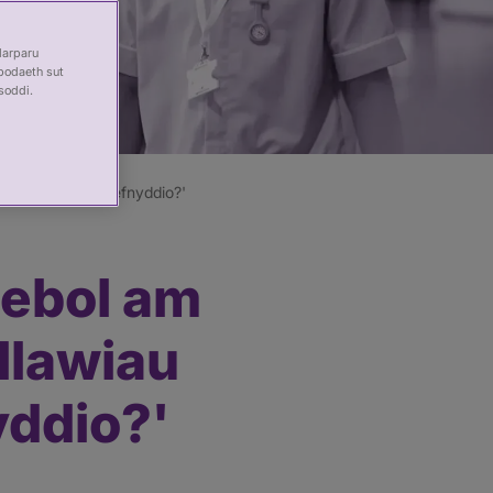
darparu
bodaeth sut
soddi.
 maen nhw'n ei ddefnyddio?'
atebol am
nllawiau
yddio?'