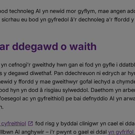
od technoleg AI yn newid mor gyflym, mae angen ado
i sicrhau eu bod yn gyfredol â'r dechnoleg a'r ffordd y
 ar ddegawd o waith
n cefnogi'r gweithdy hwn gan ei fod yn gyfle i ddatb
 y degawd diwethaf. Pan ddechreuon ni edrych ar hyn
 newid y ffordd y mae gweithwyr gofal iechyd a chymde
 bod hyn yn dod â risgiau sylweddol. Daethom yn arb
oesegol ac yn gyfreithiol) pe bai defnyddio AI yn arwa
h.
cyfreithiol
fod risg y byddai clinigwr yn cael ei dda
lbwn AI anghywir – i'r pwynt o gael ei ddal
yn gyfrifo