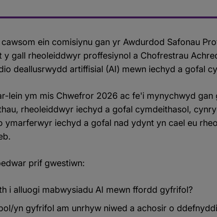
 cawsom ein comisiynu gan yr Awdurdod Safonau Proff
t y gall rheoleiddwyr proffesiynol a Chofrestrau Achr
dio deallusrwydd artiffisial (AI) mewn iechyd a gofal c
ar-lein ym mis Chwefror 2026 ac fe'i mynychwyd ga
u, rheoleiddwyr iechyd a gofal cymdeithasol, cynryc
 ymarferwyr iechyd a gofal nad ydynt yn cael eu rheol
deb.
edwar prif gwestiwn:
th i alluogi mabwysiadu AI mewn ffordd gyfrifol?
bol/yn gyfrifol am unrhyw niwed a achosir o ddefnydd