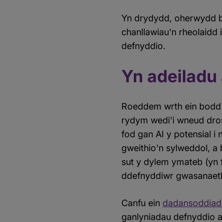
Yn drydydd, oherwydd b
chanllawiau'n rheolaidd 
defnyddio.
Yn adeiladu
Roeddem wrth ein bodd y
rydym wedi'i wneud dros
fod gan AI y potensial i
gweithio'n sylweddol, a
sut y dylem ymateb (yn f
ddefnyddiwr gwasanaet
Canfu ein
dadansoddiad 
ganlyniadau defnyddio al