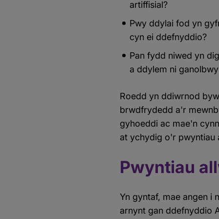
artiffisial?
Pwy ddylai fod yn gyf
cyn ei ddefnyddio?
Pan fydd niwed yn dig
a ddylem ni ganolbwyn
Roedd yn ddiwrnod bywi
brwdfrydedd a'r mewnb
gyhoeddi ac mae'n cynn
at ychydig o'r pwyntiau
Pwyntiau al
Yn gyntaf, mae angen i 
arnynt gan ddefnyddio A