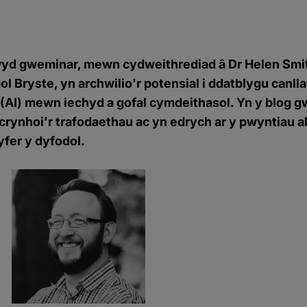
yd gweminar, mewn cydweithrediad â Dr Helen Smit
ol Bryste, yn archwilio'r potensial i ddatblygu canl
l (AI) mewn iechyd a gofal cymdeithasol. Yn y blog
 crynhoi'r trafodaethau ac yn edrych ar y pwyntiau 
yfer y dyfodol.