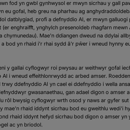
hwn fod yn gwbl gynhwysol er mwyn sicrhau y gall pa
 yn eu gofal, heb greu na pharhau ag anghydraddoldeb
ol datblygiad, profi a defnyddio AI, er mwyn galluogi
(er enghraifft, ynghylch presenoldeb rhagfarn mewn AI
bl a chymunedau). Mae'n ddiangen dweud na ddylai al
 a bod yn rhaid i'r rhai sydd â'r pŵer i wneud hynny e
eni y gallai cyflogwyr roi pwysau ar weithwyr gofal i
io AI i wneud effeithlonrwydd ac arbed amser. Roedden
d trwy ddefnyddio AI yn cael ei ddefnyddio i wella a
defnyddwyr gwasanaethau, gan adael digon o amser a
llu rôl bwysig cyflogwyr wrth osod y naws ar gyfer sut
y mae'n rhaid iddynt sicrhau bod eu gweithlu wedi'i hyf
 ond rhaid iddynt hefyd sicrhau bod digon o amser yn 
gel ac yn briodol.