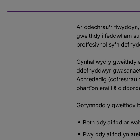
Ar ddechrau'r flwyddyn,
gweithdy i feddwl am su
proffesiynol sy'n defnyd
Cynhaliwyd y gweithdy 
ddefnyddwyr gwasanaetha
Achrededig (cofrestrau o
phartïon eraill â diddor
Gofynnodd y gweithdy b
Beth ddylai fod ar wai
Pwy ddylai fod yn ate