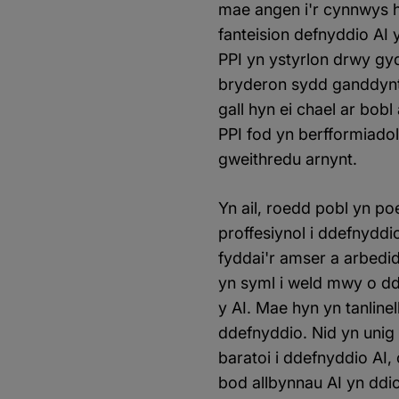
mae angen i'r cynnwys 
fanteision defnyddio AI
PPI yn ystyrlon drwy gyd
bryderon sydd ganddynt 
gall hyn ei chael ar bo
PPI fod yn berfformiadol
gweithredu arnynt.
Yn ail, roedd pobl yn po
proffesiynol i ddefnydd
fyddai'r amser a arbedi
yn syml i weld mwy o d
y AI. Mae hyn yn tanline
ddefnyddio. Nid yn unig 
baratoi i ddefnyddio AI,
bod allbynnau AI yn ddio