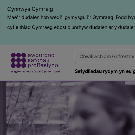
Cynnwys Cymreig
Mae'r dudalen hon wedi'i gymysgu i'r Gymraeg. Fodd bynn
cyfieithiad Cymraeg ebost o unrhyw dudalen ar y dudalen
Sefydliadau rydym yn eu 
Baner
tudalen