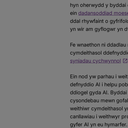
hyn oherwydd y byddai d
ein
dadansoddiad moes
ddal rhywfaint o gyfrifo
yn wir am gyflogwr yn d
Fe wnaethon ni ddadla
cymdeithasol ddefnyddio 
syniadau cychwynnol
Ein nod yw parhau i weit
defnyddio AI i helpu po
ddiogel gyda AI. Byddai
cysondebau mewn gofal 
weithiwr cymdeithasol y
canllawiau i weithwyr pr
gyfer AI yn eu hymarfer.