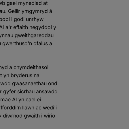
wb gael mynediad at
au. Gellir ymgymryd â
 pobl i godi unrhyw
 a'r effaith negyddol y
lbynnau gweithgareddau
u gwerthuso'n ofalus a
echyd a chymdeithasol
t yn bryderus na
nsawdd gwasanaethau ond
r gyfer sicrhau ansawdd
 mae AI yn cael ei
forddi'n llawn ac wedi'i
y diwrnod gwaith i wirio