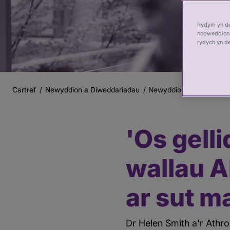
Rydym yn def
nodweddion 
rydych yn d
Cartref
Newyddion a Diweddariadau
Newyddion
'Os gellid
Briwsion
Bara
'Os gelli
Prif
gynnwys
wallau A
ar sut m
Dr Helen Smith a'r Athro