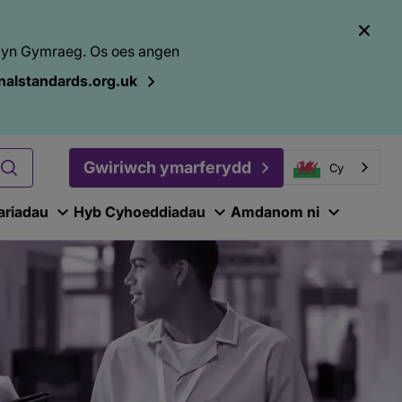
el yn Gymraeg. Os oes angen
alstandards.org.uk
Gwiriwch ymarferydd
Cy
ariadau
Hyb Cyhoeddiadau
Amdanom ni