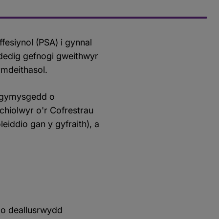
esiynol (PSA) i gynnal
ededig gefnogi gweithwyr
ymdeithasol.
n gymysgedd o
hiolwyr o'r Cofrestrau
eiddio gan y gyfraith), a
io deallusrwydd