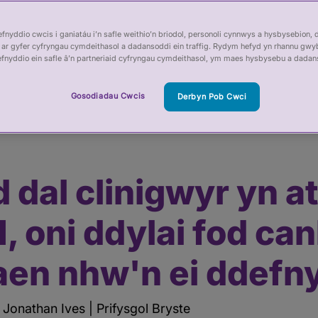
nyddio cwcis i ganiatáu i’n safle weithio’n briodol, personoli cynnwys a hysbysebion, 
ar gyfer cyfryngau cymdeithasol a dadansoddi ein traffig. Rydym hefyd yn rhannu gwy
efnyddio ein safle â’n partneriaid cyfryngau cymdeithasol, ym maes hysbysebu a dadan
Gosodiadau Cwcis
Derbyn Pob Cwci
 dal clinigwyr yn atebol am wallau AI, oni ddylai fod canllawiau ar sut
d dal clinigwyr yn 
I, oni ddylai fod ca
aen nhw'n ei ddefn
 Jonathan Ives | Prifysgol Bryste