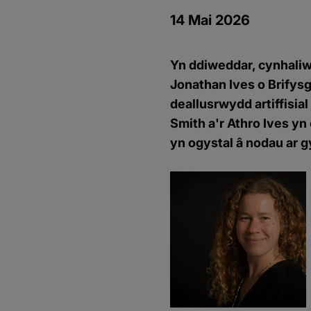
14 Mai 2026
Yn ddiweddar, cynhaliw
Jonathan Ives o Brifysg
deallusrwydd artiffisia
Smith a'r Athro Ives yn
yn ogystal â nodau ar g