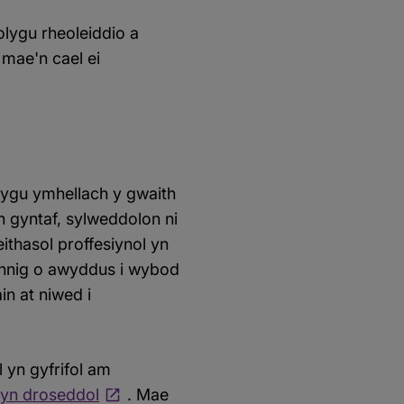
lygu rheoleiddio a
 mae'n cael ei
lygu ymhellach y gwaith
 gyntaf, sylweddolon ni
ithasol proffesiynol yn
ennig o awyddus i wybod
in at niwed i
l yn gyfrifol am
l yn droseddol
. Mae