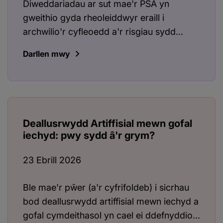
Diweddariadau ar sut mae'r PSA yn
gweithio gyda rheoleiddwyr eraill i
archwilio'r cyfleoedd a'r risgiau sydd...
Darllen mwy
Deallusrwydd Artiffisial mewn gofal
iechyd: pwy sydd â'r grym?
23 Ebrill 2026
Ble mae'r pŵer (a'r cyfrifoldeb) i sicrhau
bod deallusrwydd artiffisial mewn iechyd a
gofal cymdeithasol yn cael ei ddefnyddio...