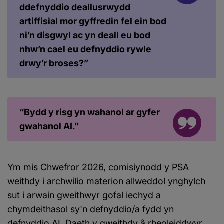
ddefnyddio deallusrwydd
artiffisial mor gyffredin fel ein bod
ni’n disgwyl ac yn deall eu bod
nhw’n cael eu defnyddio rywle
drwy’r broses?”
“Bydd y risg yn wahanol ar gyfer
gwahanol AI.”
Ym mis Chwefror 2026, comisiynodd y PSA
weithdy i archwilio materion allweddol ynghylch
sut i arwain gweithwyr gofal iechyd a
chymdeithasol sy'n defnyddio/a fydd yn
defnyddio AI. Daeth y gweithdy â rheoleiddwyr,