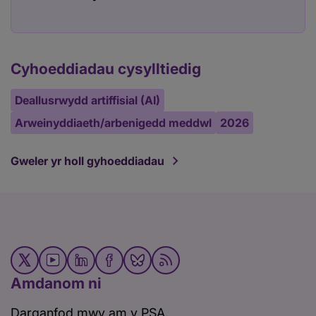
Cyhoeddiadau cysylltiedig
Deallusrwydd artiffisial (AI)
Arweinyddiaeth/arbenigedd meddwl
2026
Gweler yr holl gyhoeddiadau
Amdanom ni
Darganfod mwy am y PSA.