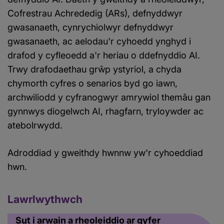
Cofrestrau Achrededig (ARs), defnyddwyr
gwasanaeth, cynrychiolwyr defnyddwyr
gwasanaeth, ac aelodau'r cyhoedd ynghyd i
drafod y cyfleoedd a'r heriau o ddefnyddio AI.
Trwy drafodaethau grŵp ystyriol, a chyda
chymorth cyfres o senarios byd go iawn,
archwiliodd y cyfranogwyr amrywiol themâu gan
gynnwys diogelwch AI, rhagfarn, tryloywder ac
atebolrwydd.
Adroddiad y gweithdy hwnnw yw'r cyhoeddiad
hwn.
Lawrlwythwch
Sut i arwain a rheoleiddio ar gyfer