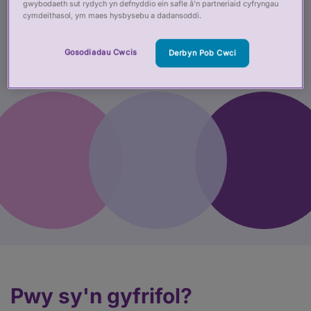
gwybodaeth sut rydych yn defnyddio ein safle â’n partneriaid cyfryngau
Cymdeithasol
cymdeithasol, ym maes hysbysebu a dadansoddi.
29 Ebrill 2026
Gosodiadau Cwcis
Derbyn Pob Cwci
Pwy sy'n gyfrifol?