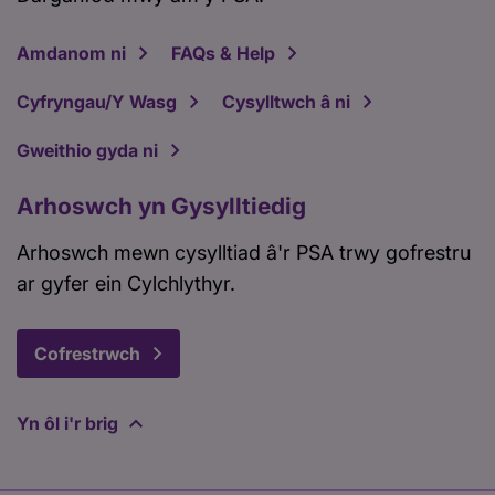
Amdanom ni
FAQs & Help
Cyfryngau/Y Wasg
Cysylltwch â ni
Gweithio gyda ni
Arhoswch yn Gysylltiedig
Arhoswch mewn cysylltiad â'r PSA trwy gofrestru
ar gyfer ein Cylchlythyr.
Cofrestrwch
Yn ôl i'r brig