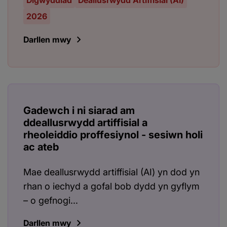
Digwyddiad
Deallusrwydd Artiffisial (AI)
2026
Darllen mwy
Gadewch i ni siarad am
ddeallusrwydd artiffisial a
rheoleiddio proffesiynol - sesiwn holi
ac ateb
Mae deallusrwydd artiffisial (AI) yn dod yn
rhan o iechyd a gofal bob dydd yn gyflym
– o gefnogi...
Darllen mwy