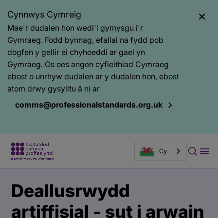
Cynnwys Cymreig
Mae'r dudalen hon wedi'i gymysgu i'r
Gymraeg. Fodd bynnag, efallai na fydd pob
dogfen y gellir ei chyhoeddi ar gael yn
Gymraeg. Os oes angen cyfieithiad Cymraeg
ebost o unrhyw dudalen ar y dudalen hon, ebost
atom drwy gysylltu â ni ar
comms@professionalstandards.org.uk
Cy
Prif
Baner
Deallusrwydd
gynnwys
tudalen
gyhoeddi
artiffisial - sut i arwain