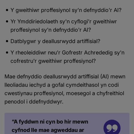
Y gweithiwr proffesiynol sy'n defnyddio'r AI?
Yr Ymddiriedolaeth sy'n cyflogi'r gweithiwr
proffesiynol sy'n defnyddio'r AI?
Datblygwr y deallusrwydd artiffisial?
Y rheoleiddiwr neu'r Gofrestr Achrededig sy'n
cofrestru'r gweithiwr proffesiynol?
Mae defnyddio deallusrwydd artiffisial (AI) mewn
lleoliadau iechyd a gofal cymdeithasol yn codi
cwestiynau proffesiynol, moesegol a chyfreithiol
penodol i ddefnyddwyr.
“A fyddwn ni cyn bo hir mewn
cyfnod lle mae agweddau ar