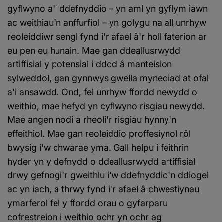
gyflwyno a'i ddefnyddio – yn aml yn gyflym iawn
ac weithiau'n anffurfiol – yn golygu na all unrhyw
reoleiddiwr sengl fynd i'r afael â'r holl faterion ar
eu pen eu hunain. Mae gan ddeallusrwydd
artiffisial y potensial i ddod â manteision
sylweddol, gan gynnwys gwella mynediad at ofal
a'i ansawdd. Ond, fel unrhyw ffordd newydd o
weithio, mae hefyd yn cyflwyno risgiau newydd.
Mae angen nodi a rheoli'r risgiau hynny'n
effeithiol. Mae gan reoleiddio proffesiynol rôl
bwysig i'w chwarae yma. Gall helpu i feithrin
hyder yn y defnydd o ddeallusrwydd artiffisial
drwy gefnogi'r gweithlu i'w ddefnyddio'n ddiogel
ac yn iach, a thrwy fynd i'r afael â chwestiynau
ymarferol fel y ffordd orau o gyfarparu
cofrestreion i weithio ochr yn ochr ag