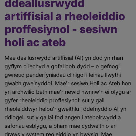
ddeallusrwydd
artiffisial a rheoleiddio
proffesiynol - sesiwn
holi ac ateb
Mae deallusrwydd artiffisial (AI) yn dod yn rhan
gyflym o iechyd a gofal bob dydd – o gefnogi
gwneud penderfyniadau clinigol i leihau llwythi
gwaith gweinyddol. Mae'r sesiwn Holi ac Ateb hon
yn archwilio beth mae'r newid hwnnw'n ei olygu ar
gyfer rheoleiddio proffesiynol: sut y gall
rheoleiddwyr helpu'r gweithlu i ddefnyddio AI yn
ddiogel, sut y gallai fod angen i atebolrwydd a
safonau esblygu, a pham mae cydweithio ar
draws y system reoleiddio yn bwysig. Mae