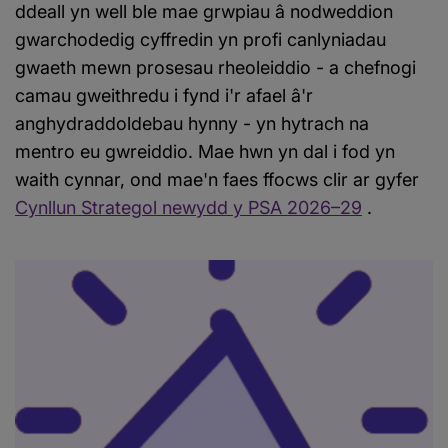
ddeall yn well ble mae grwpiau â nodweddion
gwarchodedig cyffredin yn profi canlyniadau
gwaeth mewn prosesau rheoleiddio - a chefnogi
camau gweithredu i fynd i'r afael â'r
anghydraddoldebau hynny - yn hytrach na
mentro eu gwreiddio. Mae hwn yn dal i fod yn
waith cynnar, ond mae'n faes ffocws clir ar gyfer
Cynllun Strategol newydd y PSA 2026–29
.