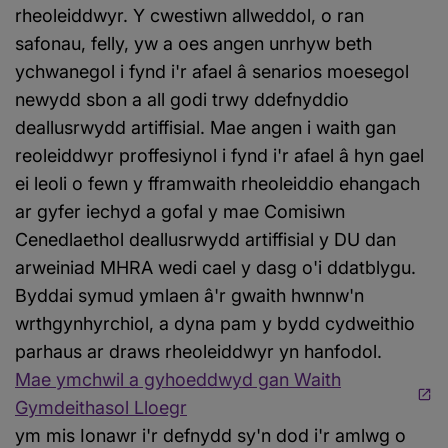
rheoleiddwyr. Y cwestiwn allweddol, o ran
safonau, felly, yw a oes angen unrhyw beth
ychwanegol i fynd i'r afael â senarios moesegol
newydd sbon a all godi trwy ddefnyddio
deallusrwydd artiffisial. Mae angen i waith gan
reoleiddwyr proffesiynol i fynd i'r afael â hyn gael
ei leoli o fewn y fframwaith rheoleiddio ehangach
ar gyfer iechyd a gofal y mae Comisiwn
Cenedlaethol deallusrwydd artiffisial y DU dan
arweiniad MHRA wedi cael y dasg o'i ddatblygu.
Byddai symud ymlaen â'r gwaith hwnnw'n
wrthgynhyrchiol, a dyna pam y bydd cydweithio
parhaus ar draws rheoleiddwyr yn hanfodol.
Mae ymchwil a gyhoeddwyd gan Waith
Gymdeithasol Lloegr
ym mis Ionawr i'r defnydd sy'n dod i'r amlwg o