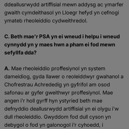
ddeallusrwydd artiffisial mewn addysg ac ymarfer
gwaith cymdeithasol yn Lloegr hefyd yn cefnogi
ymateb rheoleiddio cydweithredol.
C. Beth mae'r PSA yn ei wneud i helpu i wneud
cynnydd yn y maes hwn a pham ei fod mewn
sefyllfa dda?
A.
Mae rheoleiddio proffesiynol yn system
dameidiog, gyda llawer o reoleiddwyr gwahanol a
Chofrestrau Achrededig yn gyfrifol am osod
safonau ar gyfer gweithwyr proffesiynol. Mae
angen i'r holl gyrff hyn ystyried beth mae
defnyddio deallusrwydd artiffisial yn ei olygu i'w
dull rheoleiddio. Gwyddom fod dull cyson yn
debygol o fod yn galonogol i'r cyhoedd, i