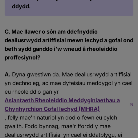
ddydd.
C. Mae llawer o sôn am ddefnyddio
deallusrwydd artiffisial mewn iechyd a gofal ond
beth sydd ganddo i'w wneud â rheoleiddio
proffesiynol?
A.
Dyna gwestiwn da. Mae deallusrwydd artiffisial
yn dechnoleg, ac mae dyfeisiau meddygol yn cael
eu rheoleiddio gan yr
Asiantaeth Rheoleiddio Meddyginiaethau a
Chynhyrchion Gofal Iechyd (MHRA)
, felly mae'n naturiol yn dod o fewn eu cylch
gwaith. Fodd bynnag, mae'r ffordd y mae
deallusrwydd artiffisial yn cael ei ddatblygu, ei