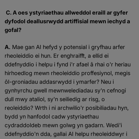
C. A oes ystyriaethau allweddol eraill ar gyfer
dyfodol deallusrwydd artiffisial mewn iechyd a
gofal?
A.
Mae gan AI hefyd y potensial i gryfhau arfer
rheoleiddio ei hun. Er enghraifft, a ellid ei
ddefnyddio i helpu i fynd i'r afael â rhai o'r heriau
hirhoedlog mewn rheoleiddio proffesiynol, megis
ôl-groniadau addasrwydd i ymarfer? Neu i
gynhyrchu gwell mewnwelediadau sy'n cefnogi
dull mwy ataliol, sy'n seiliedig ar risg, o
reoleiddio? Wrth i ni archwilio'r posibiliadau hyn,
bydd yn hanfodol cadw ystyriaethau
cydraddoldeb mewn golwg yn gadarn. Wedi'i
ddefnyddio'n dda, gallai AI helpu rheoleiddwyr i