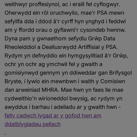
weithwyr proffesiynol, ac i eraill fel cyflogwyr.
Oherwydd ein rôl oruchwylio, mae'r PSA mewn
sefyllfa dda i ddod â'r cyrff hyn ynghyd i feddwl
am y ffordd orau o gyflawni'r cysondeb hwnnw.
Dyna pam y gwnaethom sefydlu Grŵp Data
Rheoleiddiol a Deallusrwydd Artiffisial y PSA.
Rydym yn defnyddio ein hymgysylltiad â'r Grŵp,
ochr yn ochr ag ymchwil fel y gwaith a
gomisiynwyd gennym yn ddiweddar gan Brifysgol
Bryste, i lywio ein mewnbwn i waith y Comisiwn
dan arweiniad MHRA. Mae hwn yn faes lle mae
cydweithio'n wirioneddol bwysig, ac rydym yn
awyddus i barhau i adeiladu ar y gwaith hwn -
felly cadwch lygad ar y gofod hwn am
ddatblygiadau pellach
.