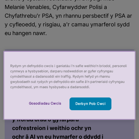
Melanie Venables, Cyfarwyddwr Polisi a
Chyfathrebu'r PSA, yn rhannu persbectif y PSA ar
y cyfleoedd, y risgiau, a'r camau ymarferol sydd
eu hangen nawr.
Mae gan reoleiddio proffesiynol
Rydym yn defnyddio cwcis i ganiatáu i’n safle weithio’n briodol, personoli
rôl bwysig i'w chwarae yma. Gall
cynnwys a hysbysebion, darparu nodweddion ar gyfer cyfryngau
helpu i feithrin hyder yn y
cymdeithasol a dadansoddi ein traffig. Rydym hefyd yn rhannu
gwybodaeth sut rydych yn defnyddio ein safle â’n partneriaid cyfryngau
defnydd o AI drwy gefnogi'r
cymdeithasol, ym maes hysbysebu a dadansoddi.
gweithlu i'w ddefnyddio'n
ddiogel ac yn dda, a thrwy fynd i'r
Gosodiadau Cwcis
Derbyn Pob Cwci
afael â chwestiynau ymarferol fel
y ffordd orau o gyfarparu
cofrestreion i weithio ochr yn
ochr â AI yn eu hymarfer o ddydd i