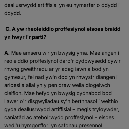
deallusrwydd artiffisial yn eu hymarfer o ddydd i
ddydd.
C. A yw rheoleiddio proffesiynol eisoes braidd
yn hwyr i'r parti?
A.
Mae amseru wir yn bwysig yma. Mae angen i
reoleiddio proffesiynol daro'r cydbwysedd cywir
rhwng gweithredu ar yr adeg iawn a bod yn
gymesur, fel nad yw'n dod yn rhwystr diangen i
arloesi a allai yn y pen draw wella diogelwch
cleifion. Mae hefyd yn bwysig cydnabod bod
llawer o'r disgwyliadau sy'n berthnasol i weithio
gyda deallusrwydd artiffisial – megis tryloywder,
caniatâd ac atebolrwydd proffesiynol – eisoes
wedi'u hymgorffori yn safonau presennol