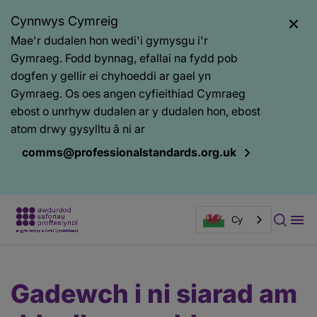
Cynnwys Cymreig
Mae'r dudalen hon wedi'i gymysgu i'r
Gymraeg. Fodd bynnag, efallai na fydd pob
dogfen y gellir ei chyhoeddi ar gael yn
Gymraeg. Os oes angen cyfieithiad Cymraeg
ebost o unrhyw dudalen ar y dudalen hon, ebost
atom drwy gysylltu â ni ar
comms@professionalstandards.org.uk
Cy
Prif
Baner
Gadewch i ni siarad am
gynnwys
tudalen