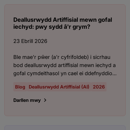
Deallusrwydd Artiffisial mewn gofal
iechyd: pwy sydd â'r grym?
23 Ebrill 2026
Ble mae'r pŵer (a'r cyfrifoldeb) i sicrhau
bod deallusrwydd artiffisial mewn iechyd a
gofal cymdeithasol yn cael ei ddefnyddio...
Blog
Deallusrwydd Artiffisial (AI)
2026
Darllen mwy