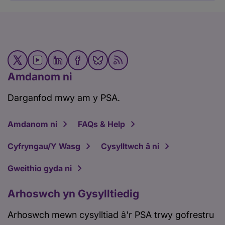
Amdanom ni
Darganfod mwy am y PSA.
Amdanom ni
FAQs & Help
Cyfryngau/Y Wasg
Cysylltwch â ni
Gweithio gyda ni
Arhoswch yn Gysylltiedig
Arhoswch mewn cysylltiad â'r PSA trwy gofrestru