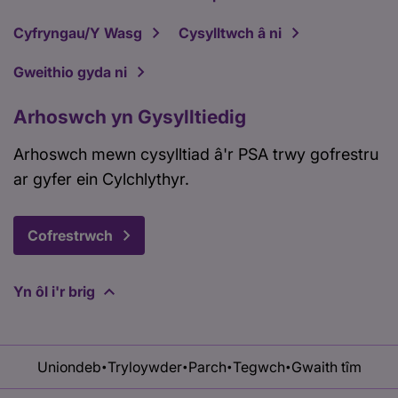
Cyfryngau/Y Wasg
Cysylltwch â ni
Gweithio gyda ni
Arhoswch yn Gysylltiedig
Arhoswch mewn cysylltiad â'r PSA trwy gofrestru
ar gyfer ein Cylchlythyr.
Cofrestrwch
Yn ôl i'r brig
Uniondeb
Tryloywder
Parch
Tegwch
Gwaith tîm
•
•
•
•