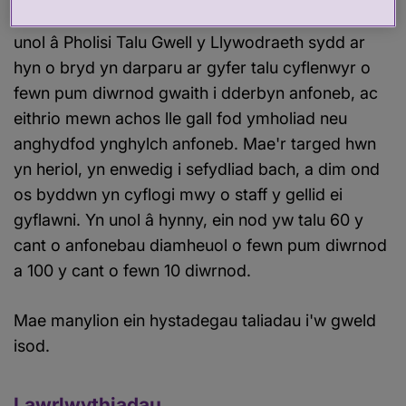
Mae ein polisi talu credydwyr yn cael ei gynnal yn
unol â Pholisi Talu Gwell y Llywodraeth sydd ar
hyn o bryd yn darparu ar gyfer talu cyflenwyr o
fewn pum diwrnod gwaith i dderbyn anfoneb, ac
eithrio mewn achos lle gall fod ymholiad neu
anghydfod ynghylch anfoneb. Mae'r targed hwn
yn heriol, yn enwedig i sefydliad bach, a dim ond
os byddwn yn cyflogi mwy o staff y gellid ei
gyflawni. Yn unol â hynny, ein nod yw talu 60 y
cant o anfonebau diamheuol o fewn pum diwrnod
a 100 y cant o fewn 10 diwrnod.
Mae manylion ein hystadegau taliadau i'w gweld
isod.
Lawrlwythiadau