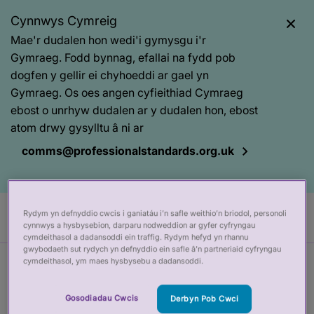
Cynnwys Cymreig
Mae'r dudalen hon wedi'i gymysgu i'r
Gymraeg. Fodd bynnag, efallai na fydd pob
dogfen y gellir ei chyhoeddi ar gael yn
Gymraeg. Os oes angen cyfieithiad Cymraeg
ebost o unrhyw dudalen ar y dudalen hon, ebost
atom drwy gysylltu â ni ar
comms@professionalstandards.org.uk
Rydym yn defnyddio cwcis i ganiatáu i’n safle weithio’n briodol, personoli
Cy
cynnwys a hysbysebion, darparu nodweddion ar gyfer cyfryngau
cymdeithasol a dadansoddi ein traffig. Rydym hefyd yn rhannu
gwybodaeth sut rydych yn defnyddio ein safle â’n partneriaid cyfryngau
cymdeithasol, ym maes hysbysebu a dadansoddi.
Prif
Baner
Ystadegau talu
gynnwys
tudalen
Gosodiadau Cwcis
Derbyn Pob Cwci