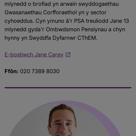
mlynedd o brofiad yn arwain swyddogaethau
Gwasanaethau Corfforaethol yn y sector
cyhoeddus. Cyn ymuno â'r PSA treuliodd Jane 13
mlynedd gyda'r Ombwdsmon Pensiynau a chyn
hynny yn Swyddfa Dyfarnwr CThEM.
E-bostiwch Jane Carey
Ffôn:
020 7389 8030