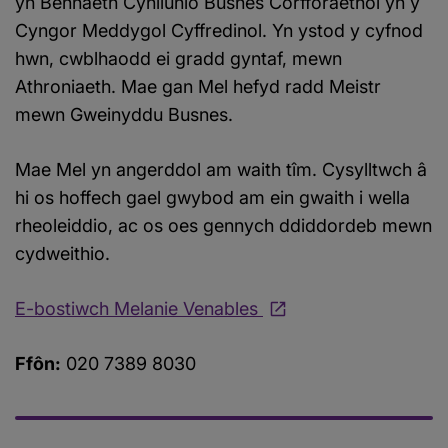
yn Bennaeth Cynllunio Busnes Corfforaethol yn y
Cyngor Meddygol Cyffredinol. Yn ystod y cyfnod
hwn, cwblhaodd ei gradd gyntaf, mewn
Athroniaeth. Mae gan Mel hefyd radd Meistr
mewn Gweinyddu Busnes.
Mae Mel yn angerddol am waith tîm. Cysylltwch â
hi os hoffech gael gwybod am ein gwaith i wella
rheoleiddio, ac os oes gennych ddiddordeb mewn
cydweithio.
E-bostiwch Melanie Venables
Ffôn:
020 7389 8030