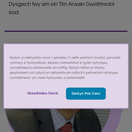
Dysgwch fwy am ein Tîm Arwain Gweithredol
isod.
Rydym yn defnyddio cwcis i ganiatáu i’n safle weithio’n briodol, personoli
cynnwys a hysbysebion, darparu nodweddion ar gyfer cyfryngau
cymdeithasol a dadansoddi ein traffig. Rydym hefyd yn rhannu
gwybodaeth sut rydych yn defnyddio ein safle â’n partneriaid cyfryngau
cymdeithasol, ym maes hysbysebu a dadansoddi.
Gosodiadau Cwcis
Derbyn Pob Cwci