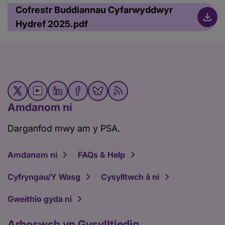
Cofrestr Buddiannau Cyfarwyddwyr
Hydref 2025.pdf
Amdanom ni
Darganfod mwy am y PSA.
Amdanom ni
FAQs & Help
Cyfryngau/Y Wasg
Cysylltwch â ni
Gweithio gyda ni
Arhoswch yn Gysylltiedig