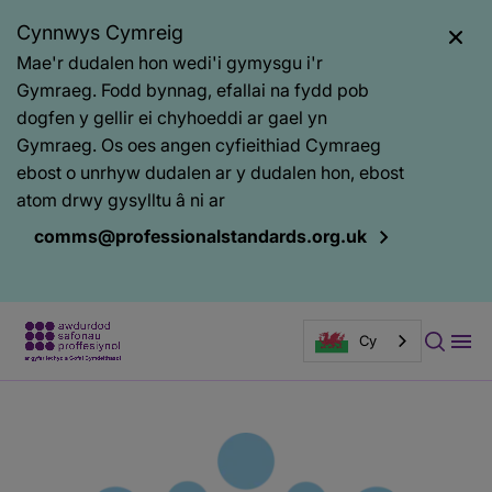
Cynnwys Cymreig
Mae'r dudalen hon wedi'i gymysgu i'r
Gymraeg. Fodd bynnag, efallai na fydd pob
dogfen y gellir ei chyhoeddi ar gael yn
Gymraeg. Os oes angen cyfieithiad Cymraeg
ebost o unrhyw dudalen ar y dudalen hon, ebost
atom drwy gysylltu â ni ar
comms@professionalstandards.org.uk
Cy
Prif
Baner
gynnwys
tudalen