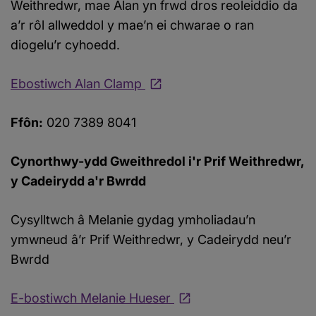
Weithredwr, mae Alan yn frwd dros reoleiddio da
a’r rôl allweddol y mae’n ei chwarae o ran
diogelu’r cyhoedd.
Ebostiwch Alan Clamp
Ffôn:
020 7389 8041
Cynorthwy-ydd Gweithredol i'r Prif Weithredwr,
y Cadeirydd a'r Bwrdd
Cysylltwch â Melanie gydag ymholiadau’n
ymwneud â’r Prif Weithredwr, y Cadeirydd neu’r
Bwrdd
E-bostiwch Melanie Hueser