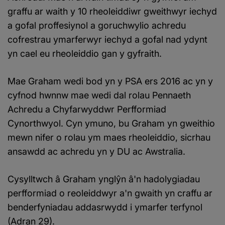
graffu ar waith y 10 rheoleiddiwr gweithwyr iechyd
a gofal proffesiynol a goruchwylio achredu
cofrestrau ymarferwyr iechyd a gofal nad ydynt
yn cael eu rheoleiddio gan y gyfraith.
Mae Graham wedi bod yn y PSA ers 2016 ac yn y
cyfnod hwnnw mae wedi dal rolau Pennaeth
Achredu a Chyfarwyddwr Perfformiad
Cynorthwyol. Cyn ymuno, bu Graham yn gweithio
mewn nifer o rolau ym maes rheoleiddio, sicrhau
ansawdd ac achredu yn y DU ac Awstralia.
Cysylltwch â Graham ynglŷn â'n hadolygiadau
perfformiad o reoleiddwyr a'n gwaith yn craffu ar
benderfyniadau addasrwydd i ymarfer terfynol
(Adran 29).