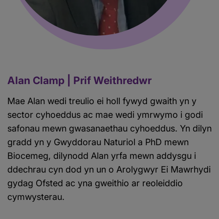
Alan Clamp | Prif Weithredwr
Mae Alan wedi treulio ei holl fywyd gwaith yn y
sector cyhoeddus ac mae wedi ymrwymo i godi
safonau mewn gwasanaethau cyhoeddus. Yn dilyn
gradd yn y Gwyddorau Naturiol a PhD mewn
Biocemeg, dilynodd Alan yrfa mewn addysgu i
ddechrau cyn dod yn un o Arolygwyr Ei Mawrhydi
gydag Ofsted ac yna gweithio ar reoleiddio
cymwysterau.