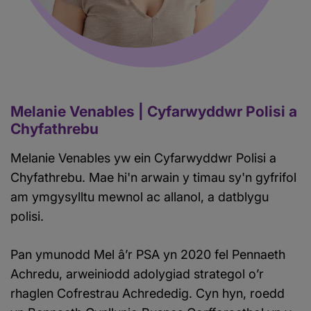
Melanie Venables | Cyfarwyddwr Polisi a
Chyfathrebu
Melanie Venables yw ein Cyfarwyddwr Polisi a
Chyfathrebu. Mae hi'n arwain y timau sy'n gyfrifol
am ymgysylltu mewnol ac allanol, a datblygu
polisi.
Pan ymunodd Mel â’r PSA yn 2020 fel Pennaeth
Achredu, arweiniodd adolygiad strategol o’r
rhaglen Cofrestrau Achrededig. Cyn hyn, roedd