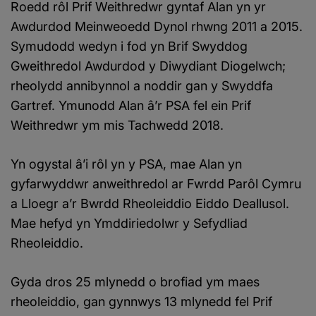
Roedd rôl Prif Weithredwr gyntaf Alan yn yr
Awdurdod Meinweoedd Dynol rhwng 2011 a 2015.
Symudodd wedyn i fod yn Brif Swyddog
Gweithredol Awdurdod y Diwydiant Diogelwch;
rheolydd annibynnol a noddir gan y Swyddfa
Gartref. Ymunodd Alan â’r PSA fel ein Prif
Weithredwr ym mis Tachwedd 2018.
Yn ogystal â’i rôl yn y PSA, mae Alan yn
gyfarwyddwr anweithredol ar Fwrdd Parôl Cymru
a Lloegr a’r Bwrdd Rheoleiddio Eiddo Deallusol.
Mae hefyd yn Ymddiriedolwr y Sefydliad
Rheoleiddio.
Gyda dros 25 mlynedd o brofiad ym maes
rheoleiddio, gan gynnwys 13 mlynedd fel Prif