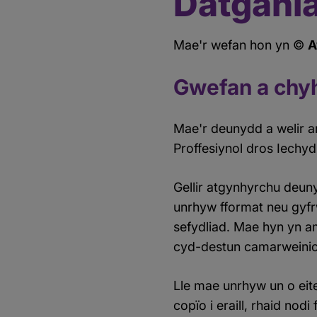
Datgania
gynnwys
tudalen
Mae'r wefan hon yn ©
A
Gwefan a chy
Mae'r deunydd a welir a
Proffesiynol dros Iechy
Gellir atgynhyrchu deu
unrhyw fformat neu gyfr
sefydliad. Mae hyn yn a
cyd-destun camarweinio
Lle mae unrhyw un o eit
copïo i eraill, rhaid no