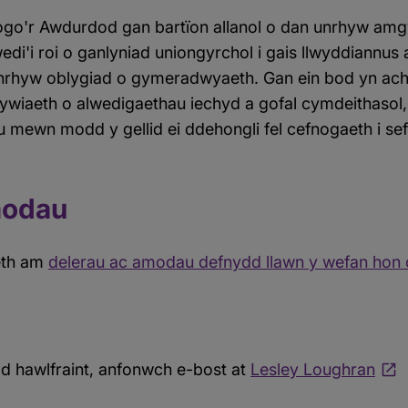
go'r Awdurdod gan bartïon allanol o dan unrhyw amgy
di'i roi o ganlyniad uniongyrchol i gais llwyddiannus
nrhyw oblygiad o gymeradwyaeth. Gan ein bod yn ach
iaeth o alwedigaethau iechyd a gofal cymdeithasol, ni
mewn modd y gellid ei ddehongli fel cefnogaeth i se
modau
eth am
delerau ac amodau defnydd llawn y wefan hon 
d hawlfraint, anfonwch e-bost at
Lesley Loughran