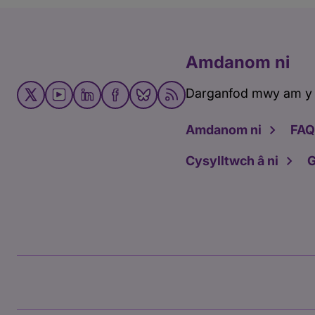
Amdanom ni
Darganfod mwy am y
Amdanom ni
FAQ
Cysylltwch â ni
G