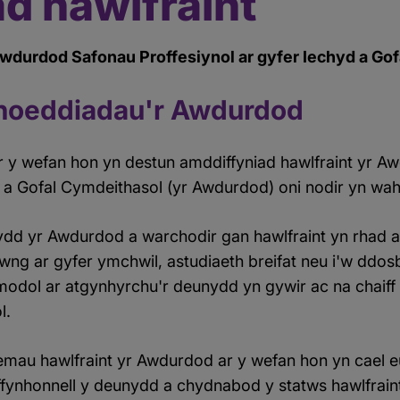
d hawlfraint
wdurdod Safonau Proffesiynol ar gyfer Iechyd a Go
hoeddiadau'r Awdurdod
r y wefan hon yn destun amddiffyniad hawlfraint yr 
d a Gofal Cymdeithasol (yr Awdurdod) oni nodir yn wah
nydd yr Awdurdod a warchodir gan hawlfraint yn rha
wng ar gyfer ymchwil, astudiaeth breifat neu i'w ddos
modol ar atgynhyrchu'r deunydd yn gywir ac na chaif
l.
emau hawlfraint yr Awdurdod ar y wefan hon yn cael e
di ffynhonnell y deunydd a chydnabod y statws hawlfrain