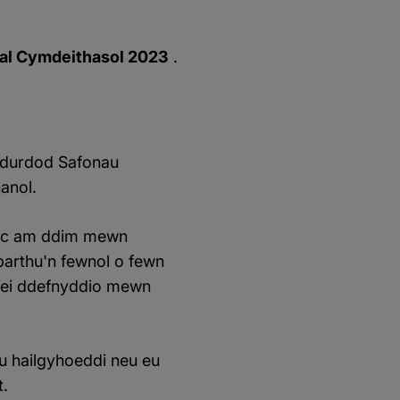
fal Cymdeithasol 2023
.
Awdurdod Safonau
anol.
d ac am ddim mewn
barthu'n fewnol o fewn
f ei ddefnyddio mewn
u hailgyhoeddi neu eu
t.