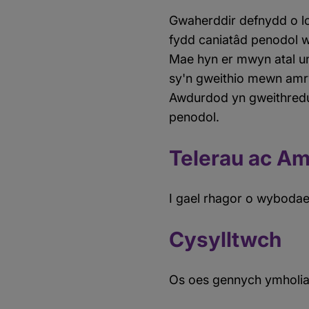
Gwaherddir defnydd o lo
fydd caniatâd penodol we
Mae hyn er mwyn atal u
sy'n gweithio mewn amryw
Awdurdod yn gweithredu 
penodol.
Telerau ac A
I gael rhagor o wyboda
Cysylltwch
Os oes gennych ymholia