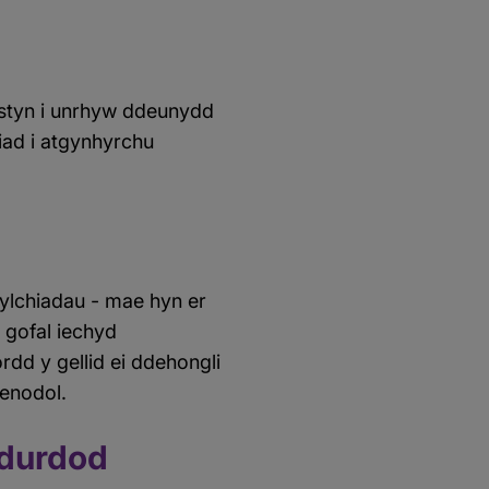
styn i unrhyw ddeunydd
iad i atgynhyrchu
ylchiadau - mae hyn er
 gofal iechyd
rdd y gellid ei ddehongli
penodol.
wdurdod