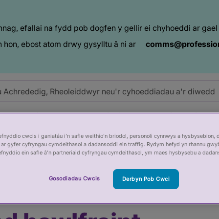
ag, efallai na fydd pob dogfen y gellir ei chyhoeddi ar ga
 hon, ebost atom drwy gysylltu â ni ar
comms@profession
goruchwylio
Gwella rheoleiddio
Newyddion a diwedd
nyddio cwcis i ganiatáu i’n safle weithio’n briodol, personoli cynnwys a hysbysebion, 
ar gyfer cyfryngau cymdeithasol a dadansoddi ein traffig. Rydym hefyd yn rhannu gwy
efnyddio ein safle â’n partneriaid cyfryngau cymdeithasol, ym maes hysbysebu a dadan
Gosodiadau Cwcis
Derbyn Pob Cwci