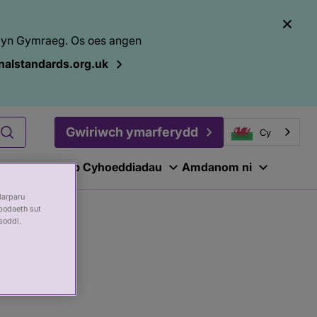
el yn Gymraeg. Os oes angen
alstandards.org.uk
Gwiriwch ymarferydd
Cy
ariadau
Hyb Cyhoeddiadau
Amdanom ni
darparu
bodaeth sut
soddi.