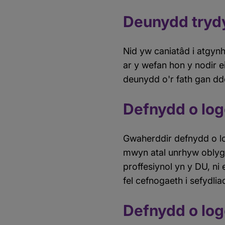
Deunydd tryd
Nid yw caniatâd i atgy
ar y wefan hon y nodir e
deunydd o'r fath gan ddei
Defnydd o log
Gwaherddir defnydd o l
mwyn atal unrhyw oblygi
proffesiynol yn y DU, ni
fel cefnogaeth i sefydl
Defnydd o lo