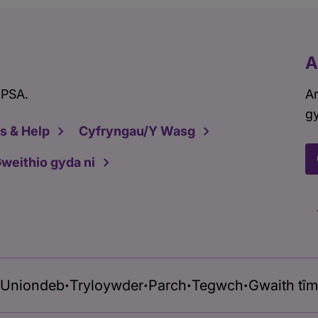
A
 PSA.
Ar
gy
s & Help
Cyfryngau/Y Wasg
weithio gyda ni
Uniondeb
Tryloywder
Parch
Tegwch
Gwaith tîm
•
•
•
•