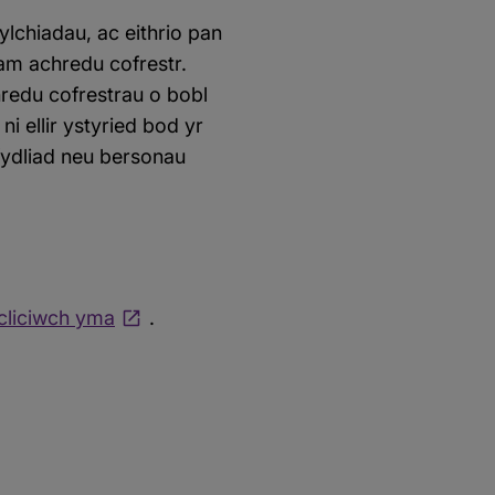
lchiadau, ac eithrio pan
 am achredu cofrestr.
redu cofrestrau o bobl
 ellir ystyried bod yr
fydliad neu bersonau
cliciwch yma
.