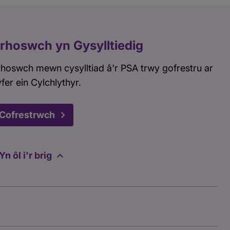
rhoswch yn Gysylltiedig
hoswch mewn cysylltiad â'r PSA trwy gofrestru ar
fer ein Cylchlythyr.
Cofrestrwch
Yn ôl i'r brig