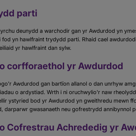
ydd parti
nhyrchu deunydd a warchodir gan yr Awdurdod yn yme
i fod yn hawlfraint trydydd parti. Rhaid cael awdurdod
liaid yr hawlfraint dan sylw.
o corfforaethol yr Awdurdod
ogo'r Awdurdod gan bartïon allanol o dan unrhyw amg
adau o ardystiad. Wrth i ni oruchwylio'r naw rheolydd
 ellir ystyried bod yr Awdurdod yn gweithredu mewn ffo
iad, darparwr gwasanaeth neu gofrestrydd annibynnol 
go Cofrestrau Achrededig yr A