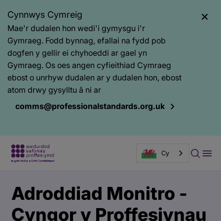
Cynnwys Cymreig
Mae'r dudalen hon wedi'i gymysgu i'r
Gymraeg. Fodd bynnag, efallai na fydd pob
dogfen y gellir ei chyhoeddi ar gael yn
Gymraeg. Os oes angen cyfieithiad Cymraeg
ebost o unrhyw dudalen ar y dudalen hon, ebost
atom drwy gysylltu â ni ar
comms@professionalstandards.org.uk
Cy
Prif
Baner
Adroddiad Monitro -
gynnwys
tudalen
gyhoeddi
Cyngor y Proffesiynau