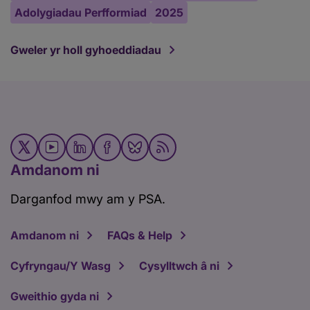
Adolygiadau Perfformiad
2025
Gweler yr holl gyhoeddiadau
Amdanom ni
Darganfod mwy am y PSA.
Amdanom ni
FAQs & Help
Cyfryngau/Y Wasg
Cysylltwch â ni
Gweithio gyda ni