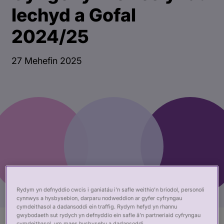
Iechyd a Gofal
2024/25
27 Mehefin 2025
Rydym yn defnyddio cwcis i ganiatáu i’n safle weithio’n briodol, personoli
cynnwys a hysbysebion, darparu nodweddion ar gyfer cyfryngau
cymdeithasol a dadansoddi ein traffig. Rydym hefyd yn rhannu
gwybodaeth sut rydych yn defnyddio ein safle â’n partneriaid cyfryngau
cymdeithasol, ym maes hysbysebu a dadansoddi.