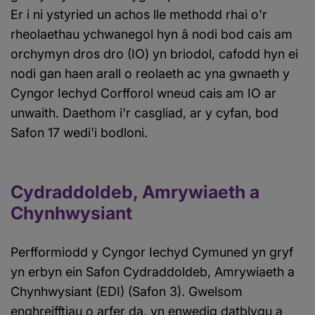
Er i ni ystyried un achos lle methodd rhai o'r
rheolaethau ychwanegol hyn â nodi bod cais am
orchymyn dros dro (IO) yn briodol, cafodd hyn ei
nodi gan haen arall o reolaeth ac yna gwnaeth y
Cyngor Iechyd Corfforol wneud cais am IO ar
unwaith. Daethom i'r casgliad, ar y cyfan, bod
Safon 17 wedi'i bodloni.
Cydraddoldeb, Amrywiaeth a
Chynhwysiant
Perfformiodd y Cyngor Iechyd Cymuned yn gryf
yn erbyn ein Safon Cydraddoldeb, Amrywiaeth a
Chynhwysiant (EDI) (Safon 3). Gwelsom
enghreifftiau o arfer da, yn enwedig datblygu a