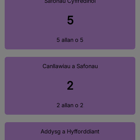
Safonau Cyffredinol
5
5 allan o 5
Canllawiau a Safonau
2
2 allan o 2
Addysg a Hyfforddiant