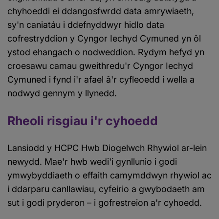
chyhoeddi ei ddangosfwrdd data amrywiaeth,
sy'n caniatáu i ddefnyddwyr hidlo data
cofrestryddion y Cyngor Iechyd Cymuned yn ôl
ystod ehangach o nodweddion. Rydym hefyd yn
croesawu camau gweithredu'r Cyngor Iechyd
Cymuned i fynd i'r afael â'r cyfleoedd i wella a
nodwyd gennym y llynedd.
Rheoli risgiau i'r cyhoedd
Lansiodd y HCPC Hwb Diogelwch Rhywiol ar-lein
newydd. Mae'r hwb wedi'i gynllunio i godi
ymwybyddiaeth o effaith camymddwyn rhywiol ac
i ddarparu canllawiau, cyfeirio a gwybodaeth am
sut i godi pryderon – i gofrestreion a'r cyhoedd.