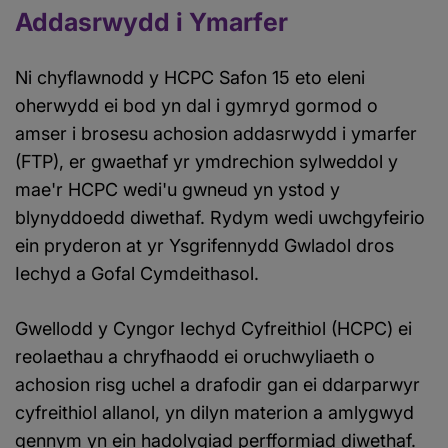
Addasrwydd i Ymarfer
Ni chyflawnodd y HCPC Safon 15 eto eleni
oherwydd ei bod yn dal i gymryd gormod o
amser i brosesu achosion addasrwydd i ymarfer
(FTP), er gwaethaf yr ymdrechion sylweddol y
mae'r HCPC wedi'u gwneud yn ystod y
blynyddoedd diwethaf. Rydym wedi uwchgyfeirio
ein pryderon at yr Ysgrifennydd Gwladol dros
Iechyd a Gofal Cymdeithasol.
Gwellodd y Cyngor Iechyd Cyfreithiol (HCPC) ei
reolaethau a chryfhaodd ei oruchwyliaeth o
achosion risg uchel a drafodir gan ei ddarparwyr
cyfreithiol allanol, yn dilyn materion a amlygwyd
gennym yn ein hadolygiad perfformiad diwethaf.