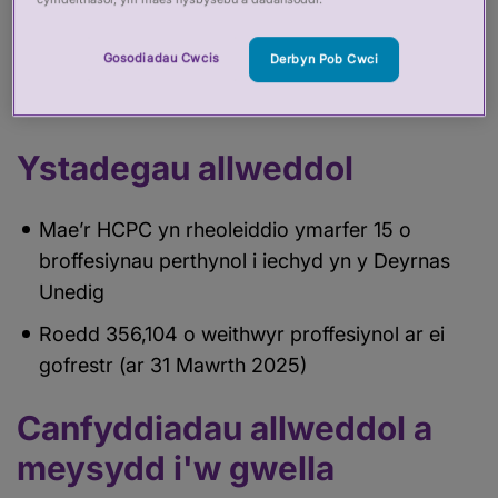
Rydym wedi cyhoeddi ein hadroddiad adolygu
Gosodiadau Cwcis
Derbyn Pob Cwci
perfformiad diweddaraf ar gyfer y Cyngor
Proffesiynau Iechyd a Gofal (HCPC).
Ystadegau allweddol
Mae’r HCPC yn rheoleiddio ymarfer 15 o
broffesiynau perthynol i iechyd yn y Deyrnas
Unedig
Roedd 356,104 o weithwyr proffesiynol ar ei
gofrestr (ar 31 Mawrth 2025)
Canfyddiadau allweddol a
meysydd i'w gwella