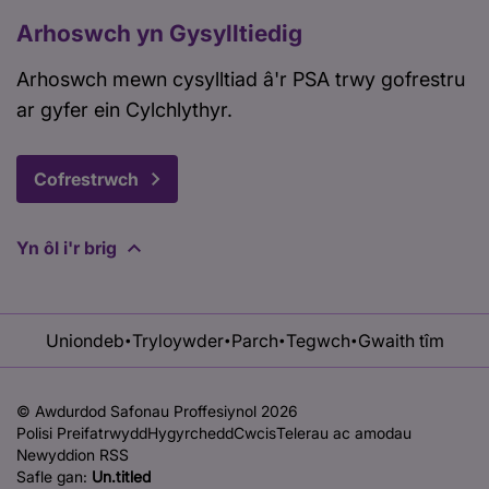
Arhoswch yn Gysylltiedig
Arhoswch mewn cysylltiad â'r PSA trwy gofrestru
ar gyfer ein Cylchlythyr.
Cofrestrwch
Yn ôl i'r brig
Uniondeb
Tryloywder
Parch
Tegwch
Gwaith tîm
•
•
•
•
© Awdurdod Safonau Proffesiynol 2026
Polisi Preifatrwydd
Hygyrchedd
Cwcis
Telerau ac amodau
Newyddion RSS
Safle gan:
Un.titled