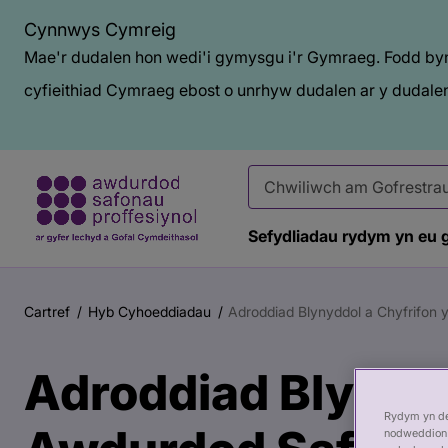
Cynnwys Cymreig
Mae'r dudalen hon wedi'i gymysgu i'r Gymraeg. Fodd bynn
cyfieithiad Cymraeg ebost o unrhyw dudalen ar y dudalen
Sefydliadau rydym yn eu 
Prif
Baner
gynnwys
tudalen
Cartref
Hyb Cyhoeddiadau
Adroddiad Blynyddol a Chyfrifon 
Briwsion
gyhoeddi
Bara
Adroddiad Blynydd
Rydym yn def
nodweddion 