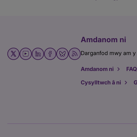
Amdanom ni
Darganfod mwy am y
Amdanom ni
FAQ
Cysylltwch â ni
G