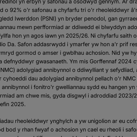
fredinol yn erbyn y safonau a osodwyd gennym. Ar dra
 o 92% o'r safonau a chyfarfu tri o'r rheoleiddwyr â'
gledd Iwerddon (PSNI) yn bryder penodol, gan gyrraed
liannau mewn perfformiad ar ddiwedd ei blwyddyn ado
llfa hon yn agos iawn yn 2025/26. Ni chyfarfu saith o
dio Da. Safon addasrwydd i ymarfer yw hon a'r prif re
ymryd gormod o amser i gwblhau achosion. Nid yw hyn
ion a defnyddwyr gwasanaeth. Ym mis Gorffennaf 2024
(NMC) adolygiad annibynnol o ddiwylliant y sefydliad,
ylir cyhoeddi dau adolygiad annibynnol pellach o'r NM
annibynnol i fonitro'r gwelliannau sydd eu hangen y
ormiad am chwe mis, gyda disgwyl i adroddiad 2023/2
efin 2025.
adau rheoleiddwyr ynghylch a yw unigolion ar eu cofr
 bod y rhan fwyaf o achosion yn cael eu rheoli i safo