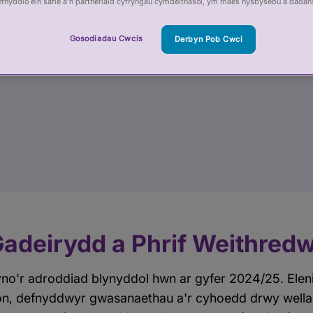
 Proffesiynol
efnyddio ein safle â’n partneriaid cyfryngau cymdeithasol, ym maes hysbysebu a dadan
Gosodiadau Cwcis
Derbyn Pob Cwci
adeirydd a Phrif Weithred
no'r adroddiad blynyddol hwn ar gyfer 2024/25. Elen
fion, defnyddwyr gwasanaethau a'r cyhoedd drwy wella 