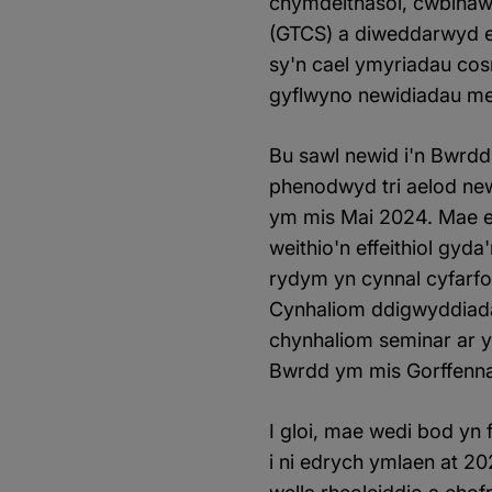
chymdeithasol, cwblhaw
(GTCS) a diweddarwyd ei
sy'n cael ymyriadau co
gyflwyno newidiadau mewn
Bu sawl newid i'n Bwrdd
phenodwyd tri aelod ne
ym mis Mai 2024. Mae e
weithio'n effeithiol gyda
rydym yn cynnal cyfarfo
Cynhaliom ddigwyddiadau
chynhaliom seminar ar 
Bwrdd ym mis Gorffenn
I gloi, mae wedi bod yn
i ni edrych ymlaen at 2