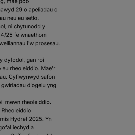
ag, mae pob
lhawyd 29 o apeliadau o
u neu eu setlo.
ol, ni chytunodd y
024/25 fe wnaethom
welliannau i'w prosesau.
 dyfodol, gan roi
 eu rheoleiddio. Mae'r
rau. Cyflwynwyd safon
 gwiriadau diogelu yng
l mewn rheoleiddio.
f Rheoleiddio
 mis Hydref 2025. Yn
ofal iechyd a