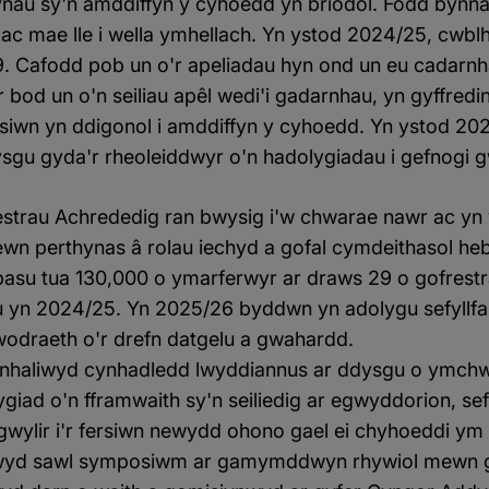
ynau sy'n amddiffyn y cyhoedd yn briodol. Fodd bynn
ac mae lle i wella ymhellach. Yn ystod 2024/25, cwb
. Cafodd pob un o'r apeliadau hyn ond un eu cadarnha
bod un o'n seiliau apêl wedi'i gadarnhau, yn gyffredin
siwn yn ddigonol i amddiffyn y cyhoedd. Yn ystod 2
sgu gyda'r rheoleiddwyr o'n hadolygiadau i gefnogi g
strau Achrededig ran bwysig i'w chwarae nawr ac yn y
wn perthynas â rolau iechyd a gofal cymdeithasol heb
pasu tua 130,000 o ymarferwyr ar draws 29 o gofrest
au yn 2024/25. Yn 2025/26 byddwn yn adolygu sefyllfa
ywodraeth o'r drefn datgelu a gwahardd.
nhaliwyd cynhadledd lwyddiannus ar ddysgu o ymchwi
iad o'n fframwaith sy'n seiliedig ar egwyddorion, se
sgwylir i'r fersiwn newydd ohono gael ei chyhoeddi ym
iwyd sawl symposiwm ar gamymddwyn rhywiol mewn g