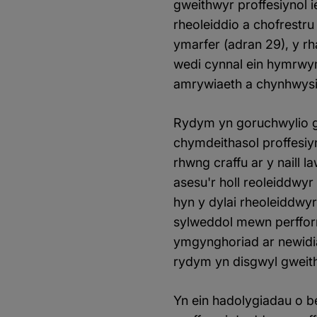
gweithwyr proffesiynol 
rheoleiddio a chofrestr
ymarfer (adran 29), y r
wedi cynnal ein hymrwym
amrywiaeth a chynhwysia
Rydym yn goruchwylio gw
chymdeithasol proffesiy
rhwng craffu ar y naill 
asesu'r holl reoleiddwy
hyn y dylai rheoleiddwy
sylweddol mewn perfform
ymgynghoriad ar newidia
rydym yn disgwyl gweit
Yn ein hadolygiadau o b