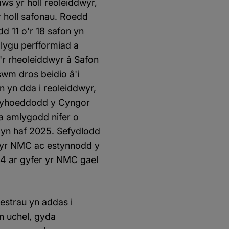
ws yr holl reoleiddwyr,
r holl safonau. Roedd
d 11 o'r 18 safon yn
lygu perfformiad a
'r rheoleiddwyr â Safon
swm dros beidio â'i
 yn dda i reoleiddwyr,
 cyhoeddodd y Cyngor
 a amlygodd nifer o
C yn haf 2025. Sefydlodd
n yr NMC ac estynnodd y
4 ar gyfer yr NMC gael
estrau yn addas i
n uchel, gyda