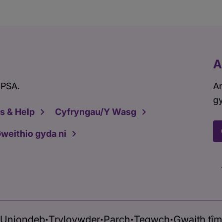
A
 PSA.
Ar
gy
s & Help
Cyfryngau/Y Wasg
weithio gyda ni
Uniondeb
Tryloywder
Parch
Tegwch
Gwaith tîm
•
•
•
•