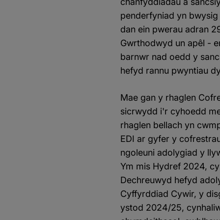
chanfyddiadau a sancsi
penderfyniad yn bwysig 
dan ein pwerau adran 29
Gwrthodwyd un apêl - er 
barnwr nad oedd y sanc
hefyd rannu pwyntiau dy
Mae gan y rhaglen Cofre
sicrwydd i'r cyhoedd me
rhaglen bellach yn cwm
EDI ar gyfer y cofrestr
ngoleuni adolygiad y ll
Ym mis Hydref 2024, cy
Dechreuwyd hefyd adolyg
Cyffyrddiad Cywir, y di
ystod 2024/25, cynhal