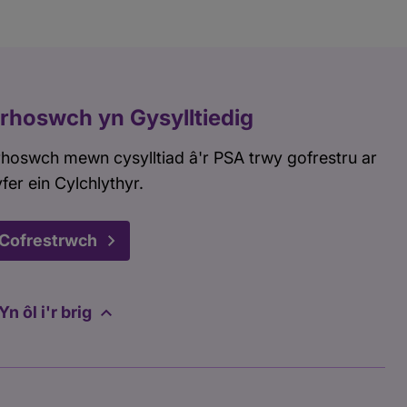
rhoswch yn Gysylltiedig
hoswch mewn cysylltiad â'r PSA trwy gofrestru ar
fer ein Cylchlythyr.
Cofrestrwch
Yn ôl i'r brig