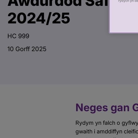
Awdurdod Safonau
rydych yn d
2024/25
HC 999
10 Gorff 2025
Neges gan G
Rydym yn falch o gyflwy
gwaith i amddiffyn clei