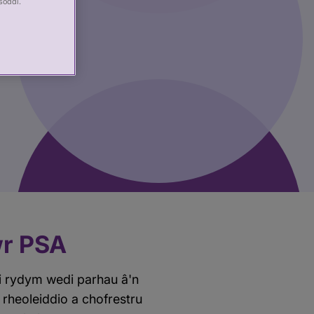
soddi.
wr PSA
i rydym wedi parhau â'n
rheoleiddio a chofrestru