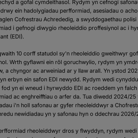
iechyd a gofal cymdeithasol. Rydym yn cefnogi safon
u drwy ein hadolygiadau perfformiad, asesiadau o ach
haglen Cofrestrau Achrededig, a swyddogaethau polis
iad i gefnogi diwygio rheoleiddio proffesiynol ac i 
nt (EDI).
aith 10 corff statudol sy'n rheoleiddio gweithwyr gof
nol. Wrth gyflawni ein rôl goruchwylio, rydym yn ym
law, a chyngor ac arweiniad ar y llaw arall. Yn ystod 
r yn erbyn ein safon EDI newydd. Rydym wedi cynyddu 
r fod yn ei wneud i hyrwyddo EDI ac roeddem yn falch 
iad ac enghreifftiau o arfer da. Tua diwedd 2024/25
dau i'n holl safonau ar gyfer rheoleiddwyr a Chofres
hredu newidiadau yn y safonau hyn o ddechrau 2026/
erfformiad rheoleiddwyr dros y flwyddyn, rydym wedi