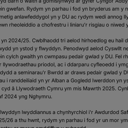
yd darn o waith a gomisiynwyd ar gyfer Cyngor Addys
n gwefan. Rydym yn parhau i fod yn bryderus am y ni
smetig anlawfeddygol yn y DU ac rydym wedi annog ll
 rheoleiddio a chofrestru i liniaru'r risgiau o niwed
 yn 2024/25. Cwblhaodd tri aelod hirhoedlog eu hail 
wydd yn ystod y flwyddyn. Penodwyd aelod Cyswllt n
in cylch gwaith yn cwmpasu pedair gwlad y DU. Fel r
'r llywodraethau priodol, ac i ddarparu cyfleoedd i ymg
dydd a seminarau'r Bwrdd ar draws pedair gwlad y DU 
 i randdeiliaid yn yr Alban a Gogledd Iwerddon yn 
y cyd â Llywodraeth Cymru ym mis Mawrth 2025. Cynh
af 2024 yng Nghymru.
 flwyddyn lwyddiannus a chynhyrchiol i'r Awdurdod Saf
025/26 a thu hwnt, rydym yn parhau i fod yr un mor y