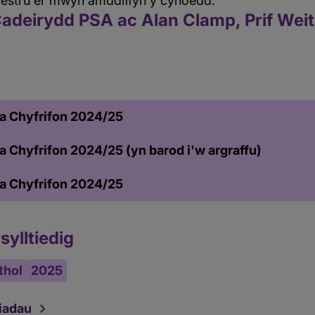
frestru er mwyn amddiffyn y cyhoedd.
Cadeirydd PSA ac Alan Clamp, Prif We
a Chyfrifon 2024/25
 Chyfrifon 2024/25 (yn barod i'w argraffu)
a Chyfrifon 2024/25
ylltiedig
thol
2025
iadau