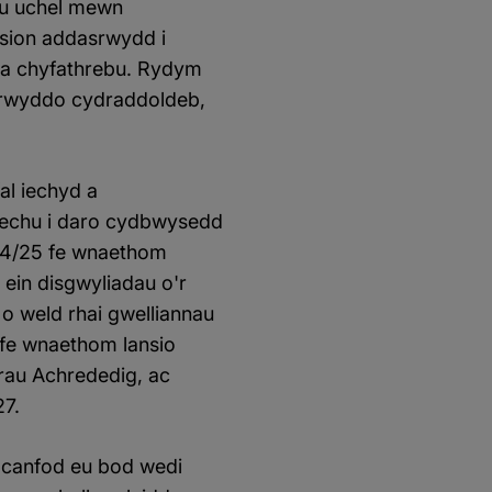
au uchel mewn
osion addasrwydd i
i a chyfathrebu. Rydym
hyrwyddo cydraddoldeb,
al iechyd a
drechu i daro cydbwysedd
2024/25 fe wnaethom
ein disgwyliadau o'r
o weld rhai gwelliannau
 fe wnaethom lansio
trau Achrededig, ac
27.
 canfod eu bod wedi