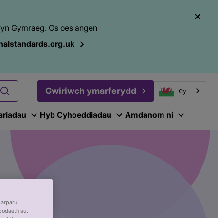
el yn Gymraeg. Os oes angen
alstandards.org.uk
Gwiriwch ymarferydd
Cy
ariadau
Hyb Cyhoeddiadau
Amdanom ni
darparu
bodaeth sut