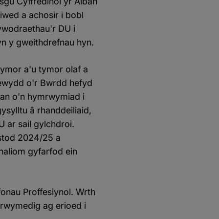
gu Cyffredinol yr Alban
wed a achosir i bobl
ywodraethau'r DU i
 yn y gweithdrefnau hyn.
dymor a'u tymor olaf a
ewydd o'r Bwrdd hefyd
han o'n hymrwymiad i
ysylltu â rhanddeiliaid,
ar sail gylchdroi.
ystod 2024/25 a
aliom gyfarfod ein
onau Proffesiynol. Wrth
mrwymedig ag erioed i