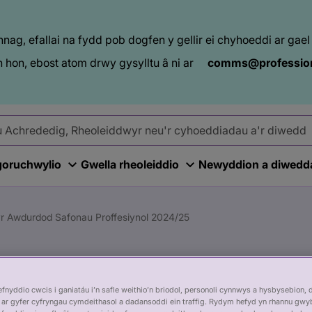
ag, efallai na fydd pob dogfen y gellir ei chyhoeddi ar ga
 hon, ebost atom drwy gysylltu â ni ar
comms@profession
goruchwylio
Gwella rheoleiddio
Newyddion a diwedd
yr Awdurdod Safonau Proffesiynol 2024/25
ol a Chyfrifon yr
nyddio cwcis i ganiatáu i’n safle weithio’n briodol, personoli cynnwys a hysbysebion, 
ar gyfer cyfryngau cymdeithasol a dadansoddi ein traffig. Rydym hefyd yn rhannu gwy