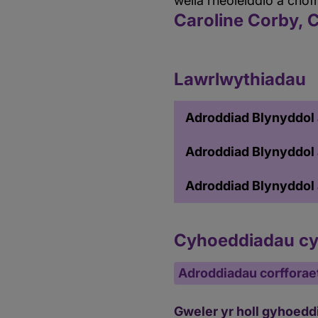
wella rheoleiddio a cho
Caroline Corby, 
Lawrlwythiadau
Adroddiad Blynyddol 
Adroddiad Blynyddol a
Adroddiad Blynyddol 
Cyhoeddiadau cys
Adroddiadau corfforae
Gweler yr holl gyhoedd