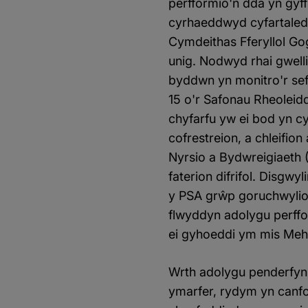
perfformio'n dda yn gyf
cyrhaeddwyd cyfartaledd
Cymdeithas Fferyllol Go
unig. Nodwyd rhai gwel
byddwn yn monitro'r sefy
15 o'r Safonau Rheoleid
chyfarfu yw ei bod yn c
cofrestreion, a chleif
Nyrsio a Bydwreigiaeth 
faterion difrifol. Disgw
y PSA grŵp goruchwylio 
flwyddyn adolygu perff
ei gyhoeddi ym mis Meh
Wrth adolygu penderfyni
ymarfer, rydym yn canfod