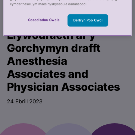
cymdeithasol, ym maes hysbysebu a dadansoddi.
Proffesiynol ar
ymgynghoriad y
Gosodiadau Cwcis
Derbyn Pob Cwci
Llywodraeth ar y
Gorchymyn drafft
Anesthesia
Associates and
Physician Associates
24 Ebrill 2023