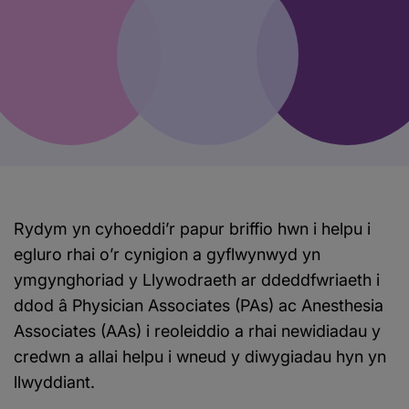
Rydym yn cyhoeddi’r papur briffio hwn i helpu i
egluro rhai o’r cynigion a gyflwynwyd yn
ymgynghoriad y Llywodraeth ar ddeddfwriaeth i
ddod â Physician Associates (PAs) ac Anesthesia
Associates (AAs) i reoleiddio a rhai newidiadau y
credwn a allai helpu i wneud y diwygiadau hyn yn
llwyddiant.