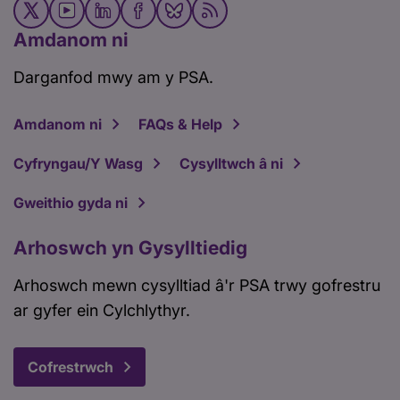
Amdanom ni
Darganfod mwy am y PSA.
Amdanom ni
FAQs & Help
Cyfryngau/Y Wasg
Cysylltwch â ni
Gweithio gyda ni
Arhoswch yn Gysylltiedig
Arhoswch mewn cysylltiad â'r PSA trwy gofrestru
ar gyfer ein Cylchlythyr.
Cofrestrwch