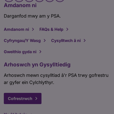
Amdanom ni
Darganfod mwy am y PSA.
Amdanom ni
FAQs & Help
Cyfryngau/Y Wasg
Cysylltwch â ni
Gweithio gyda ni
Arhoswch yn Gysylltiedig
Arhoswch mewn cysylltiad â'r PSA trwy gofrestru
ar gyfer ein Cylchlythyr.
Cofrestrwch