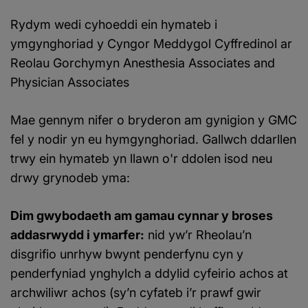
Rydym wedi cyhoeddi ein hymateb i
ymgynghoriad y Cyngor Meddygol Cyffredinol ar
Reolau Gorchymyn Anesthesia Associates and
Physician Associates
Mae gennym nifer o bryderon am gynigion y GMC
fel y nodir yn eu hymgynghoriad. Gallwch ddarllen
trwy ein hymateb yn llawn o'r ddolen isod neu
drwy grynodeb yma:
Dim gwybodaeth am gamau cynnar y broses
addasrwydd i ymarfer:
nid yw’r Rheolau’n
disgrifio unrhyw bwynt penderfynu cyn y
penderfyniad ynghylch a ddylid cyfeirio achos at
archwiliwr achos (sy’n cyfateb i’r prawf gwir