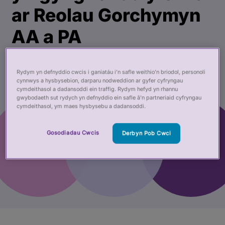
ar Reolau Gorchymyn
AA a PA
23 Mai 2024
Rydym yn defnyddio cwcis i ganiatáu i’n safle weithio’n briodol, personoli
cynnwys a hysbysebion, darparu nodweddion ar gyfer cyfryngau
cymdeithasol a dadansoddi ein traffig. Rydym hefyd yn rhannu
gwybodaeth sut rydych yn defnyddio ein safle â’n partneriaid cyfryngau
cymdeithasol, ym maes hysbysebu a dadansoddi.
Gosodiadau Cwcis
Derbyn Pob Cwci