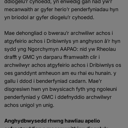
ddiogelu’r cyhoedd, yn enwedig gan nad yw’r
mecanwaith ar gyfer herio’r penderfyniadau hyn
yn briodol ar gyfer diogelu’r cyhoedd.
Mae dehongliad o bwerau’r archwiliwr achos i
atgyfeirio achos i Dribiwnlys yn anghyson â’r hyn
sydd yng Ngorchymyn AAPAO: nid yw Rheolau
drafft y GMC yn darparu fframwaith clir i
archwilwyr achos atgyfeirio achos i Dribiwnlys os
oes ganddynt amheuon am eu rhai eu hunain. y
gallu i ddod i benderfyniad cadarn. Mae'r
disgresiwn hwn yn bwysicach fyth yng ngoleuni
penderfyniad y GMC i ddefnyddio archwilwyr
achos unigol yn unig.
Anghydbwysedd rhwng hawliau apelio