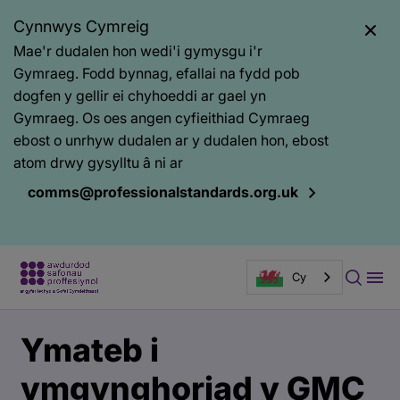
Cynnwys Cymreig
Mae'r dudalen hon wedi'i gymysgu i'r
Gymraeg. Fodd bynnag, efallai na fydd pob
dogfen y gellir ei chyhoeddi ar gael yn
Gymraeg. Os oes angen cyfieithiad Cymraeg
ebost o unrhyw dudalen ar y dudalen hon, ebost
atom drwy gysylltu â ni ar
comms@professionalstandards.org.uk
Cy
Prif
Baner
Ymateb i
gynnwys
tudalen
gyhoeddi
ymgynghoriad y GMC