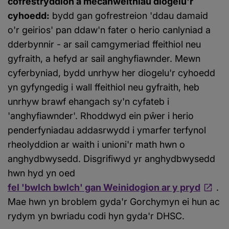
cofrestryddion a mecanweithiau diogelu'r
cyhoedd:
bydd gan gofrestreion 'ddau damaid
o'r geirios' pan ddaw'n fater o herio canlyniad a
dderbynnir - ar sail camgymeriad ffeithiol neu
gyfraith, a hefyd ar sail anghyfiawnder. Mewn
cyferbyniad, bydd unrhyw her diogelu'r cyhoedd
yn gyfyngedig i wall ffeithiol neu gyfraith, heb
unrhyw brawf ehangach sy'n cyfateb i
'anghyfiawnder'. Rhoddwyd ein pŵer i herio
penderfyniadau addasrwydd i ymarfer terfynol
rheolyddion ar waith i unioni'r math hwn o
anghydbwysedd. Disgrifiwyd yr anghydbwysedd
hwn hyd yn oed
fel 'bwlch bwlch' gan Weinidogion ar y pryd
.
Mae hwn yn broblem gyda'r Gorchymyn ei hun ac
rydym yn bwriadu codi hyn gyda'r DHSC.