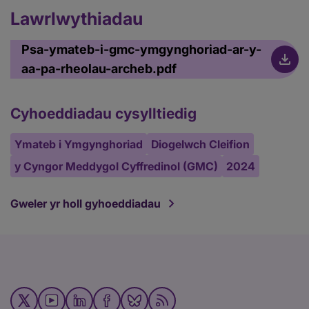
Lawrlwythiadau
Psa-ymateb-i-gmc-ymgynghoriad-ar-y-
aa-pa-rheolau-archeb.pdf
Cyhoeddiadau cysylltiedig
Ymateb i Ymgynghoriad
Diogelwch Cleifion
y Cyngor Meddygol Cyffredinol (GMC)
2024
Gweler yr holl gyhoeddiadau