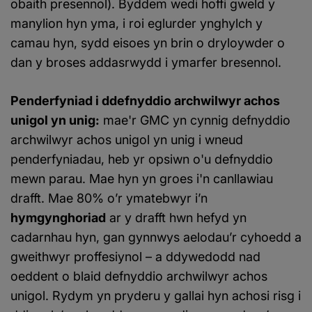
obaith presennol). Byddem wedi hoffi gweld y
manylion hyn yma, i roi eglurder ynghylch y
camau hyn, sydd eisoes yn brin o dryloywder o
dan y broses addasrwydd i ymarfer bresennol.
Penderfyniad i ddefnyddio archwilwyr achos
unigol yn unig:
mae'r GMC yn cynnig defnyddio
archwilwyr achos unigol yn unig i wneud
penderfyniadau, heb yr opsiwn o'u defnyddio
mewn parau. Mae hyn yn groes i'n canllawiau
drafft. Mae 80% o’r ymatebwyr i’n
hymgynghoriad
ar y drafft hwn hefyd yn
cadarnhau hyn, gan gynnwys aelodau’r cyhoedd a
gweithwyr proffesiynol – a ddywedodd nad
oeddent o blaid defnyddio archwilwyr achos
unigol. Rydym yn pryderu y gallai hyn achosi risg i