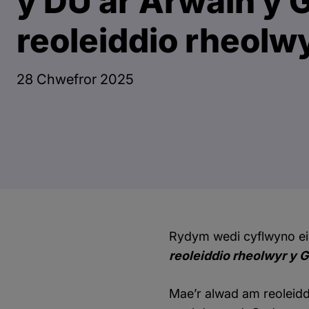
y DU ar Arwain y G
reoleiddio rheolw
28 Chwefror 2025
Rydym wedi cyflwyno ei
reoleiddio rheolwyr y G
Mae’r alwad am reoleidd