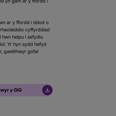
od yn gam ar y ffordd i
n ar y ffordd i ddod o
rheoleiddio cyffyrddiad
 hwn helpu i sefydlu
iol. Yr hyn sydd hefyd
r, gweithwyr gofal
lwyr y GIG