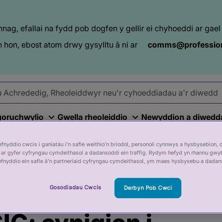
ag, efallai na fydd pob dogfen y gellir ei chyhoeddi ar ga
 hon, ebost atom drwy gysylltu â ni ar
comms@profession
goruchwylio
Gwella rheoleiddio
Newyddion a diwedd
nyddio cwcis i ganiatáu i’n safle weithio’n briodol, personoli cynnwys a hysbysebion, 
ar gyfer cyfryngau cymdeithasol a dadansoddi ein traffig. Rydym hefyd yn rhannu gwy
 y DU ar Arwain y GIG: cynigion i reoleiddio rheolwyr y GIG
efnyddio ein safle â’n partneriaid cyfryngau cymdeithasol, ym maes hysbysebu a dadan
oriad Llywodraeth
Gosodiadau Cwcis
Derbyn Pob Cwci