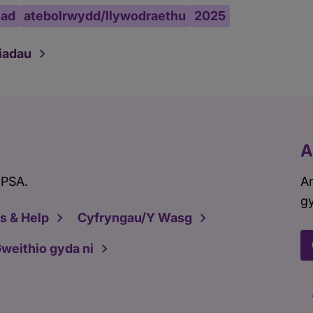
iad
atebolrwydd/llywodraethu
2025
iadau
A
 PSA.
Ar
gy
s & Help
Cyfryngau/Y Wasg
weithio gyda ni