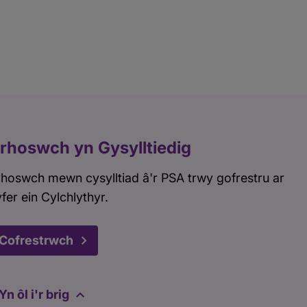
rhoswch yn Gysylltiedig
hoswch mewn cysylltiad â'r PSA trwy gofrestru ar
fer ein Cylchlythyr.
Cofrestrwch
Yn ôl i'r brig