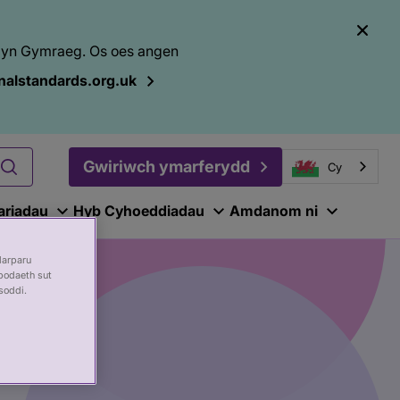
el yn Gymraeg. Os oes angen
alstandards.org.uk
Gwiriwch ymarferydd
Cy
ariadau
Hyb Cyhoeddiadau
Amdanom ni
darparu
bodaeth sut
soddi.