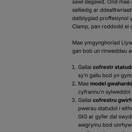
sawl degawd. Ond mae a
seiliedig ar ddealltwriae
datblygiad proffesiynol
Clamp, pan roddodd ei 
Mae ymgynghoriad Llywod
gan bob un rinweddau ac
Gallai
cofrestr statud
sy’n gallu bod yn gy
Mae
model gwahard
cyfrannu'n sylweddol 
Gallai
cofrestru gwir
pwerau statudol i eit
GIG ar gyfer dal swyd
awgrymu bod unrhyw g