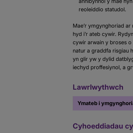
annibynnol y mae hyn y
reoleiddio statudol.
Mae’r ymgynghoriad ar r
hyd i’r ateb cywir. Rydy
cywir arwain y broses o 
natur a graddfa risgiau 
yn glir yw y dylid datbl
iechyd proffesiynol, a gr
Lawrlwythwch
Ymateb i ymgynghoria
Cyhoeddiadau cys