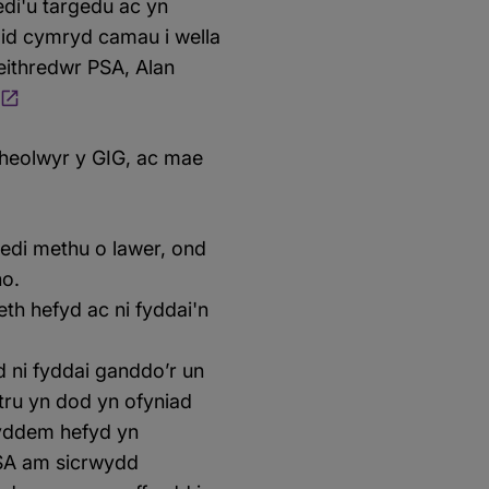
di'u targedu ac yn
dylid cymryd camau i wella
eithredwr PSA, Alan
rheolwyr y GIG, ac mae
wedi methu o lawer, ond
no.
h hefyd ac ni fyddai'n
d ni fyddai ganddo’r un
stru yn dod yn ofyniad
Byddem hefyd yn
PSA am sicrwydd