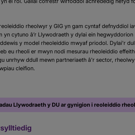
n ei roi. Gallai cofrestr wirfoddol achrededig hefyd f
eoleiddio rheolwyr y GIG yn gam cyntaf defnyddiol iaw
m yn cytuno â’r Llywodraeth y dylai ein hegwyddorion 
ddewis y model rheoleiddio mwyaf priodol. Dylai'r dull
heb eu rheoli er mwyn nodi mesurau rheoleiddio effeith
ygu unrhyw ddull mewn partneriaeth â'r sector, rheolwy
wpiau cleifion.
dau Llywodraeth y DU ar gynigion i reoleiddio rheo
ylltiedig