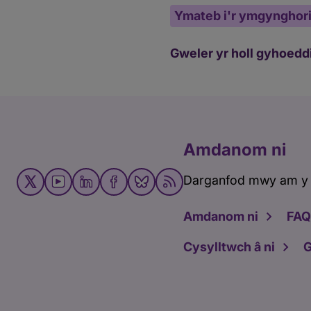
Ymateb i'r ymgynghor
Gweler yr holl gyhoedd
Amdanom ni
Darganfod mwy am y
Amdanom ni
FAQ
Cysylltwch â ni
G