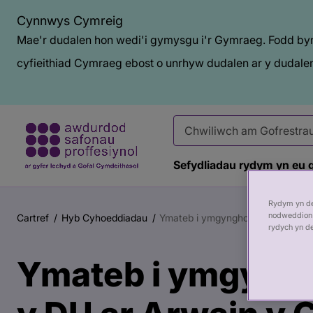
Cynnwys Cymreig
Mae'r dudalen hon wedi'i gymysgu i'r Gymraeg. Fodd bynn
cyfieithiad Cymraeg ebost o unrhyw dudalen ar y dudalen
Sefydliadau rydym yn eu 
Prif
Baner
Rydym yn def
gynnwys
tudalen
nodweddion 
Cartref
Hyb Cyhoeddiadau
Ymateb i ymgynghoriad Llywodraeth
Briwsion
rydych yn d
gyhoeddi
Bara
Ymateb i ymgyngh