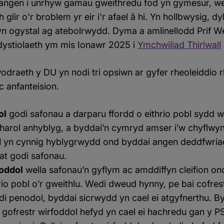
ngen i unrhyw gamau gweithredu fod yn gymesur, we
th glir o'r broblem yr eir i'r afael â hi. Yn hollbwysig, 
 yn ogystal ag atebolrwydd. Dyma a amlinellodd Prif W
dystiolaeth ym mis Ionawr 2025 i
Ymchwiliad Thirlwall
raeth y DU yn nodi tri opsiwn ar gyfer rheoleiddio 
 anfanteision.
ol
godi safonau a darparu ffordd o eithrio pobl sydd 
mharol anhyblyg, a byddai’n cymryd amser i’w chyflwy
d
yn cynnig hyblygrwydd ond byddai angen deddfwriaet
at godi safonau.
foddol
wella safonau’n gyflym ac amddiffyn cleifion on
hrio pobl o’r gweithlu. Wedi dweud hynny, pe bai cofre
di penodol, byddai sicrwydd yn cael ei atgyfnerthu. 
ofrestr wirfoddol hefyd yn cael ei hachredu gan y 