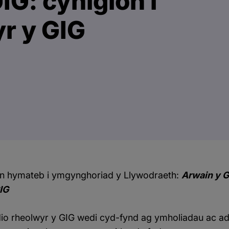
IG: cynigion i
yr y GIG
n hymateb i ymgynghoriad y Llywodraeth:
Arwain y G
IG
io rheolwyr y GIG wedi cyd-fynd ag ymholiadau ac ad