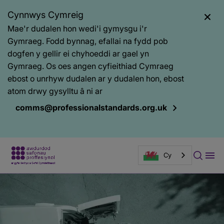
Cynnwys Cymreig
Mae'r dudalen hon wedi'i gymysgu i'r
Gymraeg. Fodd bynnag, efallai na fydd pob
dogfen y gellir ei chyhoeddi ar gael yn
Gymraeg. Os oes angen cyfieithiad Cymraeg
ebost o unrhyw dudalen ar y dudalen hon, ebost
atom drwy gysylltu â ni ar
comms@professionalstandards.org.uk
Cy
Baner
tudalen