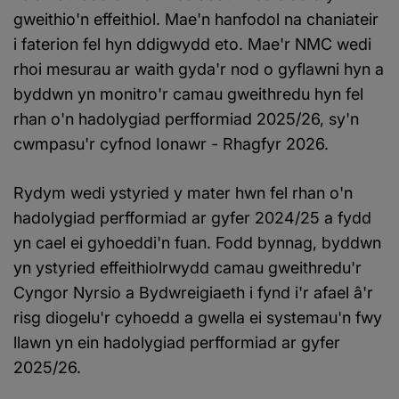
gweithio'n effeithiol. Mae'n hanfodol na chaniateir
i faterion fel hyn ddigwydd eto. Mae'r NMC wedi
rhoi mesurau ar waith gyda'r nod o gyflawni hyn a
byddwn yn monitro'r camau gweithredu hyn fel
rhan o'n hadolygiad perfformiad 2025/26, sy'n
cwmpasu'r cyfnod Ionawr - Rhagfyr 2026.
Rydym wedi ystyried y mater hwn fel rhan o'n
hadolygiad perfformiad ar gyfer 2024/25 a fydd
yn cael ei gyhoeddi'n fuan. Fodd bynnag, byddwn
yn ystyried effeithiolrwydd camau gweithredu'r
Cyngor Nyrsio a Bydwreigiaeth i fynd i'r afael â'r
risg diogelu'r cyhoedd a gwella ei systemau'n fwy
llawn yn ein hadolygiad perfformiad ar gyfer
2025/26.