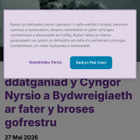
Rydym yn defnyddio cwcis i ganiatáu i’n safle weithio’n briodol, personoli
cynnwys a hysbysebion, darparu nodweddion ar gyfer cyfryngau
cymdeithasol a dadansoddi ein traffig. Rydym hefyd yn rhannu
gwybodaeth sut rydych yn defnyddio ein safle â’n partneriaid cyfryngau
cymdeithasol, ym maes hysbysebu a dadansoddi.
Gosodiadau Cwcis
Derbyn Pob Cwci
Ymateb y PSA i
Prif
gynnwys
ddatganiad y Cyngor
Nyrsio a Bydwreigiaeth
ar fater y broses
gofrestru
27 Mai 2026