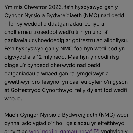
Ym mis Chwefror 2026, fe’n hysbyswyd gan y
Cyngor Nyrsio a Bydwreigiaeth (NMC) nad oedd
nifer sylweddol o ddatganiadau iechyd a
chollfarnau troseddol wedi’u trin yn unol â’i
ganllawiau cyhoeddedig ar gofrestru ac ailddilysu.
Fe’n hysbyswyd gan y NMC fod hyn wedi bod yn
digwydd ers 12 mlynedd. Mae hyn yn codi risg
diogelu’r cyhoedd oherwydd nad oedd
datganiadau a wnaed gan rai ymgeiswyr a
gweithwyr proffesiynol yn cael eu cyfeirio’n gyson
at Gofrestrydd Cynorthwyol fel y dylent fod wedi’i
wneud.
Mae'r Cyngor Nyrsio a Bydwreigiaeth (NMC) wedi
cynnal adolygiad o'r holl geisiadau yr effeithiwyd
arnynt ac
wedi nodi ei gamau nesaf
ynghylch y