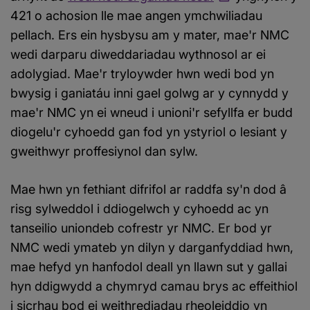
421 o achosion lle mae angen ymchwiliadau
pellach. Ers ein hysbysu am y mater, mae'r NMC
wedi darparu diweddariadau wythnosol ar ei
adolygiad. Mae'r tryloywder hwn wedi bod yn
bwysig i ganiatáu inni gael golwg ar y cynnydd y
mae'r NMC yn ei wneud i unioni'r sefyllfa er budd
diogelu'r cyhoedd gan fod yn ystyriol o lesiant y
gweithwyr proffesiynol dan sylw.
Mae hwn yn fethiant difrifol ar raddfa sy'n dod â
risg sylweddol i ddiogelwch y cyhoedd ac yn
tanseilio uniondeb cofrestr yr NMC. Er bod yr
NMC wedi ymateb yn dilyn y darganfyddiad hwn,
mae hefyd yn hanfodol deall yn llawn sut y gallai
hyn ddigwydd a chymryd camau brys ac effeithiol
i sicrhau bod ei weithrediadau rheoleiddio yn