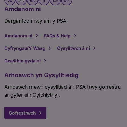
Amdanom ni
Darganfod mwy am y PSA.
Amdanom ni
FAQs & Help
Cyfryngau/Y Wasg
Cysylltwch â ni
Gweithio gyda ni
Arhoswch yn Gysylltiedig
Arhoswch mewn cysylltiad â'r PSA trwy gofrestru
ar gyfer ein Cylchlythyr.
Cofrestrwch