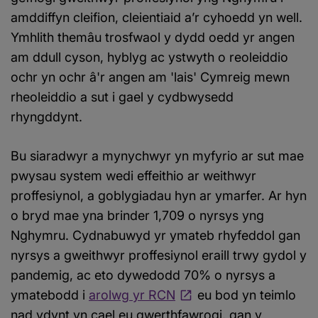
amddiffyn cleifion, cleientiaid a’r cyhoedd yn well.
Ymhlith themâu trosfwaol y dydd oedd yr angen
am ddull cyson, hyblyg ac ystwyth o reoleiddio
ochr yn ochr â'r angen am 'lais' Cymreig mewn
rheoleiddio a sut i gael y cydbwysedd
rhyngddynt.
Bu siaradwyr a mynychwyr yn myfyrio ar sut mae
pwysau system wedi effeithio ar weithwyr
proffesiynol, a goblygiadau hyn ar ymarfer. Ar hyn
o bryd mae yna brinder 1,709 o nyrsys yng
Nghymru. Cydnabuwyd yr ymateb rhyfeddol gan
nyrsys a gweithwyr proffesiynol eraill trwy gydol y
pandemig, ac eto dywedodd 70% o nyrsys a
ymatebodd i
arolwg yr RCN
eu bod yn teimlo
nad ydynt yn cael eu gwerthfawrogi, gan y