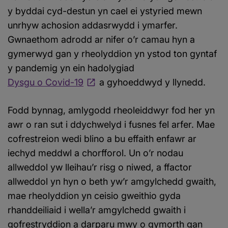
y byddai cyd-destun yn cael ei ystyried mewn
unrhyw achosion addasrwydd i ymarfer.
Gwnaethom adrodd ar nifer o’r camau hyn a
gymerwyd gan y rheolyddion yn ystod ton gyntaf
y pandemig yn ein hadolygiad
Dysgu o Covid-19
a gyhoeddwyd y llynedd.
Fodd bynnag, amlygodd rheoleiddwyr fod her yn
awr o ran sut i ddychwelyd i fusnes fel arfer. Mae
cofrestreion wedi blino a bu effaith enfawr ar
iechyd meddwl a chorfforol. Un o’r nodau
allweddol yw lleihau’r risg o niwed, a ffactor
allweddol yn hyn o beth yw’r amgylchedd gwaith,
mae rheolyddion yn ceisio gweithio gyda
rhanddeiliaid i wella’r amgylchedd gwaith i
gofrestryddion a darparu mwy o gymorth gan