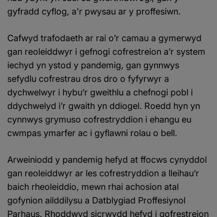
gyfradd cyflog, a'r pwysau ar y proffesiwn.
Cafwyd trafodaeth ar rai o’r camau a gymerwyd
gan reoleiddwyr i gefnogi cofrestreion a’r system
iechyd yn ystod y pandemig, gan gynnwys
sefydlu cofrestrau dros dro o fyfyrwyr a
dychwelwyr i hybu’r gweithlu a chefnogi pobl i
ddychwelyd i’r gwaith yn ddiogel. Roedd hyn yn
cynnwys grymuso cofrestryddion i ehangu eu
cwmpas ymarfer ac i gyflawni rolau o bell.
Arweiniodd y pandemig hefyd at ffocws cynyddol
gan reoleiddwyr ar les cofrestryddion a lleihau’r
baich rheoleiddio, mewn rhai achosion atal
gofynion ailddilysu a Datblygiad Proffesiynol
Parhaus. Rhoddwyd sicrwydd hefyd i gofrestreion