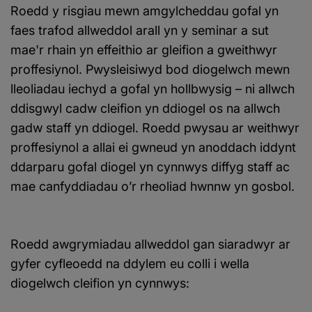
Roedd y risgiau mewn amgylcheddau gofal yn
faes trafod allweddol arall yn y seminar a sut
mae'r rhain yn effeithio ar gleifion a gweithwyr
proffesiynol. Pwysleisiwyd bod diogelwch mewn
lleoliadau iechyd a gofal yn hollbwysig – ni allwch
ddisgwyl cadw cleifion yn ddiogel os na allwch
gadw staff yn ddiogel. Roedd pwysau ar weithwyr
proffesiynol a allai ei gwneud yn anoddach iddynt
ddarparu gofal diogel yn cynnwys diffyg staff ac
mae canfyddiadau o’r rheoliad hwnnw yn gosbol.
Roedd awgrymiadau allweddol gan siaradwyr ar
gyfer cyfleoedd na ddylem eu colli i wella
diogelwch cleifion yn cynnwys: