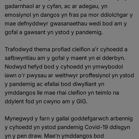
gadarnhaol ar y cyfan, ac ar adegau, yn
emosiynol yn dangos yn fras pa mor ddiolchgar y
mae defnyddwyr gwasanaethau wedi bod am y
gofal a gawsant yn ystod y pandemig.
Trafodwyd thema profiad cleifion a'r cyhoedd a
safbwyntiau am y gofal y maent yn ei dderbyn.
Nodwyd hefyd bod y cyhoedd yn ymwybodol
iawn o'r pwysau ar weithwyr proffesiynol yn ystod
y pandemig ac efallai bod diwylliant yn
ymddangos lle mae rhai cleifion yn teimlo na
ddylent fod yn cwyno am y GIG.
Mynegwyd y farn y gallai goddefgarwch arbennig
y cyhoedd yn ystod pandemig Covid-19 ddisgyn
yn y pen draw. Mae'n ymddangos bod