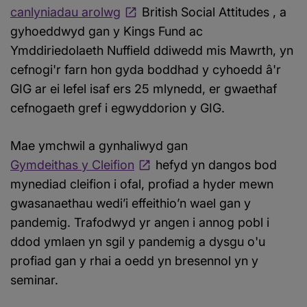
canlyniadau arolwg
British Social Attitudes , a
gyhoeddwyd gan y Kings Fund ac
Ymddiriedolaeth Nuffield ddiwedd mis Mawrth, yn
cefnogi'r farn hon gyda boddhad y cyhoedd â'r
GIG ar ei lefel isaf ers 25 mlynedd, er gwaethaf
cefnogaeth gref i egwyddorion y GIG.
Mae ymchwil a gynhaliwyd gan
Gymdeithas y Cleifion
hefyd yn dangos bod
mynediad cleifion i ofal, profiad a hyder mewn
gwasanaethau wedi’i effeithio’n wael gan y
pandemig. Trafodwyd yr angen i annog pobl i
ddod ymlaen yn sgil y pandemig a dysgu o'u
profiad gan y rhai a oedd yn bresennol yn y
seminar.