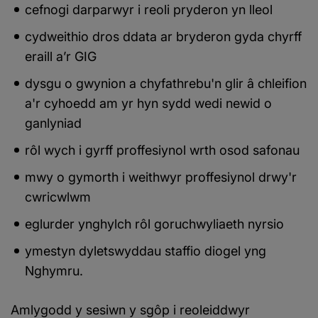
cefnogi darparwyr i reoli pryderon yn lleol
cydweithio dros ddata ar bryderon gyda chyrff
eraill a’r GIG
dysgu o gwynion a chyfathrebu'n glir â chleifion
a'r cyhoedd am yr hyn sydd wedi newid o
ganlyniad
rôl wych i gyrff proffesiynol wrth osod safonau
mwy o gymorth i weithwyr proffesiynol drwy'r
cwricwlwm
eglurder ynghylch rôl goruchwyliaeth nyrsio
ymestyn dyletswyddau staffio diogel yng
Nghymru.
Amlygodd y sesiwn y sgôp i reoleiddwyr