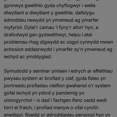
gynnwys gweithio gyda chyflogwyr i wella
diwylliant a diwylliant y gweithle. datblygu
adnoddau newydd yn ymwneud ag ymarfer
myfyriol. Dylai'r camau 'i fyny'r afon' hyn, a
drafodwyd gan gydweithwyr, helpu i atal
problemau rhag digwydd ac osgoi cynnydd mewn
achosion addasrwydd i ymarfer sy'n ymwneud ag
iechyd ac ymddygiad.
Symudodd y seminar ymlaen i edrych ar effeithiau
pwysau system ar brofiad y claf, gyda fideo yn
portreadu profiadau cleifion gwahanol o’r system
gofal iechyd yn ystod y pandemig yn
uniongyrchol – o dad i fachgen ifanc oedd wedi
torri ei fraich, i profiad menyw o ofal cyn/ôl-
enedigol. Roedd yr adroddiadau personol hyn yn