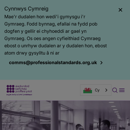
Cynnwys Cymreig
Mae'r dudalen hon wedi'i gymysgu i'r
Gymraeg. Fodd bynnag, efallai na fydd pob
dogfen y gellir ei chyhoeddi ar gael yn
Gymraeg. Os oes angen cyfieithiad Cymraeg
ebost o unrhyw dudalen ar y dudalen hon, ebost
atom drwy gysylltu â ni ar
comms@professionalstandards.org.uk
Cy
Baner
tudalen