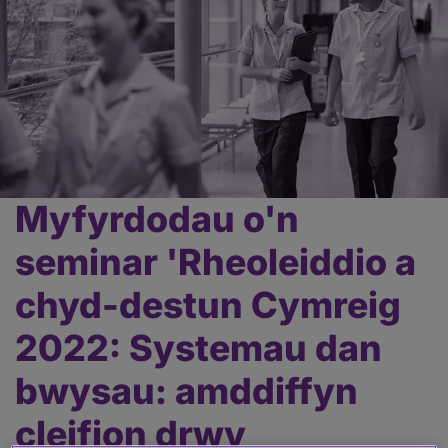
Myfyrdodau o'n
Prif
gynnwys
seminar 'Rheoleiddio a
chyd-destun Cymreig
2022: Systemau dan
bwysau: amddiffyn
cleifion drwy