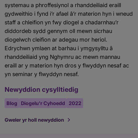
systemau a phroffesiynol a rhanddeiliaid eraill
gydweithio i fynd i’r afael â’r materion hyn i wneud
staff a chleifion yn fwy diogel a chadarnhau’r
diddordeb sydd gennym oll mewn sicrhau
diogelwch cleifion ar adegau mor heriol.
Edrychwn ymlaen at barhau i ymgysylltu â
rhanddeiliaid yng Nghymru ac mewn mannau
eraill ar y materion hyn dros y flwyddyn nesaf ac
yn seminar y flwyddyn nesaf.
Newyddion cysylltiedig
Blog
Diogelu'r Cyhoedd
2022
Gweler yr holl newyddion