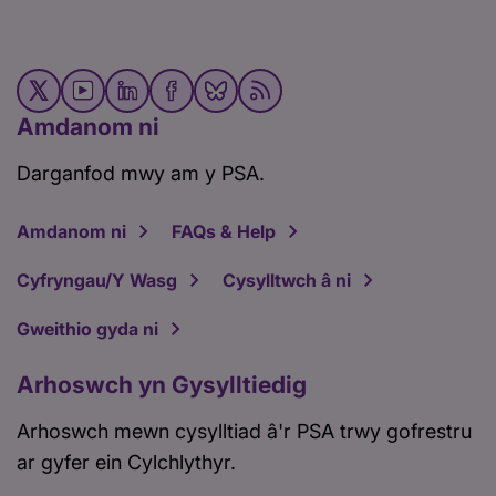
Amdanom ni
Darganfod mwy am y PSA.
Amdanom ni
FAQs & Help
Cyfryngau/Y Wasg
Cysylltwch â ni
Gweithio gyda ni
Arhoswch yn Gysylltiedig
Arhoswch mewn cysylltiad â'r PSA trwy gofrestru
ar gyfer ein Cylchlythyr.