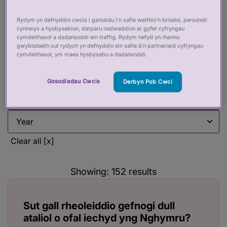
diweddariadau a manylion am ddigwyddiadau
diweddar yn yr adran hon.
Rydym yn defnyddio cwcis i ganiatáu i’n safle weithio’n briodol, personoli
cynnwys a hysbysebion, darparu nodweddion ar gyfer cyfryngau
cymdeithasol a dadansoddi ein traffig. Rydym hefyd yn rhannu
gwybodaeth sut rydych yn defnyddio ein safle â’n partneriaid cyfryngau
cymdeithasol, ym maes hysbysebu a dadansoddi.
Filter by:
Filter by
Gosodiadau Cwcis
Derbyn Pob Cwci
Filter by
Filter by
Clear all [x]
Showing:
152
results
Sut gall rheoleiddio gefnogi dull
ataliol o ofal iechyd yng Nghymru?