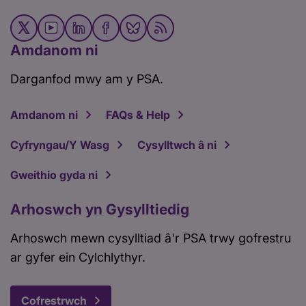
Amdanom ni
Darganfod mwy am y PSA.
Amdanom ni
FAQs & Help
Cyfryngau/Y Wasg
Cysylltwch â ni
Gweithio gyda ni
Arhoswch yn Gysylltiedig
Arhoswch mewn cysylltiad â'r PSA trwy gofrestru
ar gyfer ein Cylchlythyr.
Cofrestrwch