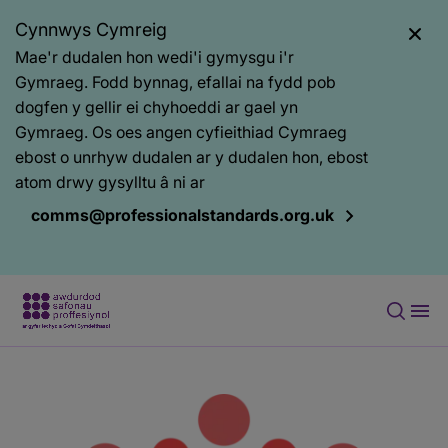
Cynnwys Cymreig
Mae'r dudalen hon wedi'i gymysgu i'r
Gymraeg. Fodd bynnag, efallai na fydd pob
dogfen y gellir ei chyhoeddi ar gael yn
Gymraeg. Os oes angen cyfieithiad Cymraeg
ebost o unrhyw dudalen ar y dudalen hon, ebost
atom drwy gysylltu â ni ar
comms@professionalstandards.org.uk
Prif
Baner
gynnwys
tudalen