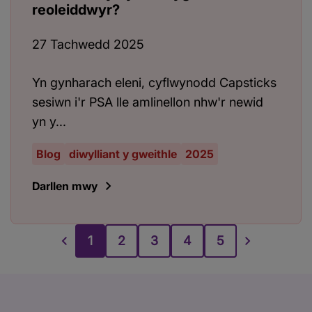
reoleiddwyr?
27 Tachwedd 2025
Yn gynharach eleni, cyflwynodd Capsticks
sesiwn i'r PSA lle amlinellon nhw'r newid
yn y...
Blog
diwylliant y gweithle
2025
Darllen mwy
1
2
3
4
5