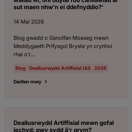
wallau AI, oni ddylai fod canllawiau ar
sut maen nhw'n ei ddefnyddio?'
14 Mai 2026
Blog gwadd o Ganolfan Moeseg mewn
Meddygaeth Prifysgol Bryste yn crynhoi
rhai o'r...
Blog
Deallusrwydd Artiffisial (AI)
2026
Darllen mwy
Deallusrwydd Artiffisial mewn gofal
iechyd: pwy sydd â'r grym?