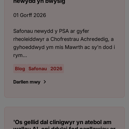
newydd yn bwysig
01 Gorff 2026
Safonau newydd y PSA ar gyfer
rheoleiddwyr a Chofrestrau Achrededig, a
gyhoeddwyd ym mis Mawrth ac sy'n dod i
rym...
Blog
Safonau
2026
Darllen mwy
'Os gellid dal clinigwyr yn atebol am