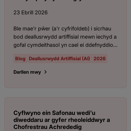
23 Ebrill 2026
Ble mae'r pŵer (a'r cyfrifoldeb) i sicrhau
bod deallusrwydd artiffisial mewn iechyd a
gofal cymdeithasol yn cael ei ddefnyddio...
Blog
Deallusrwydd Artiffisial (AI)
2026
Darllen mwy
Cyflwyno ein Safonau wedi'u
diweddaru ar gyfer rheoleiddwyr a
Chofrestrau Achrededig