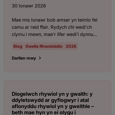
30 Ionawr 2026
Mae mis Ionawr bob amser yn teimlo fel
camu ar reid ffair. Rydych chi wedi'ch
clymu i mewn, mae'r lifer wedi'i dynnu...
Blog
Gwella Rheoleiddio
2026
Darllen mwy
Diogelwch rhywiol yn y gwaith: y
ddyletswydd ar gyflogwyr i atal
aflonyddu rhywiol yn y gweithle –
beth mae hyn yn ei olygu i