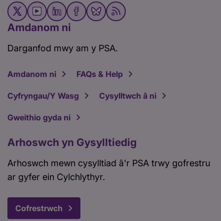
Amdanom ni
Darganfod mwy am y PSA.
Amdanom ni
FAQs & Help
Cyfryngau/Y Wasg
Cysylltwch â ni
Gweithio gyda ni
Arhoswch yn Gysylltiedig
Arhoswch mewn cysylltiad â'r PSA trwy gofrestru
ar gyfer ein Cylchlythyr.
Cofrestrwch