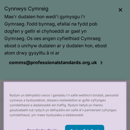
Cynnwys Cymreig
Mae'r dudalen hon wedi'i gymysgu i'r
Gymraeg. Fodd bynnag, efallai na fydd pob
dogfen y gellir ei chyhoeddi ar gael yn
Gymraeg. Os oes angen cyfieithiad Cymraeg
ebost o unrhyw dudalen ar y dudalen hon, ebost
atom drwy gysylltu â ni ar
comms@professionalstandards.org.uk
Rydym yn defnyddio cwcis i ganiatáu i’n safle weithio’n briodol, personoli
cynnwys a hysbysebion, darparu nodweddion ar gyfer cyfryngau
cymdeithasol a dadansoddi ein traffig. Rydym hefyd yn rhannu
gwybodaeth sut rydych yn defnyddio ein safle â’n partneriaid cyfryngau
Prif
Baner
cymdeithasol, ym maes hysbysebu a dadansoddi.
gynnwys
tudalen