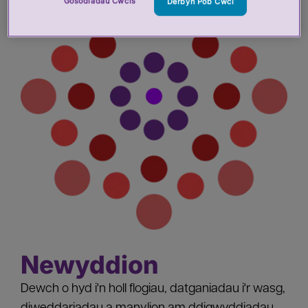
Gosodiadau Cwcis
Derbyn Pob Cwci
Newyddion
Dewch o hyd i'n holl flogiau, datganiadau i'r wasg,