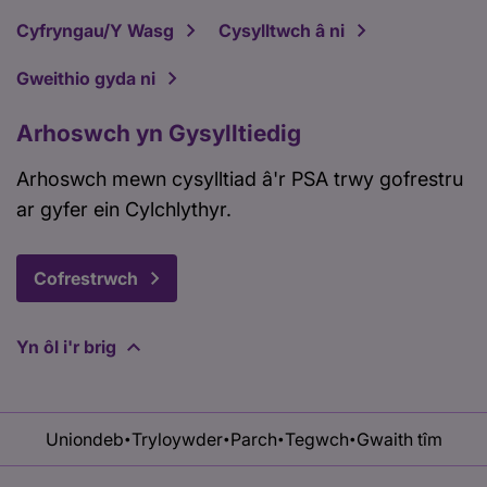
Cyfryngau/Y Wasg
Cysylltwch â ni
Gweithio gyda ni
Arhoswch yn Gysylltiedig
Arhoswch mewn cysylltiad â'r PSA trwy gofrestru
ar gyfer ein Cylchlythyr.
Cofrestrwch
Yn ôl i'r brig
Uniondeb
Tryloywder
Parch
Tegwch
Gwaith tîm
•
•
•
•