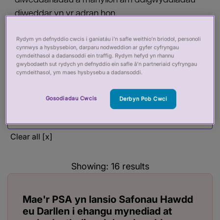
diweddariadau a manylion am ddigwyddiadau
diweddar yn yr adran hon.
Rydym yn defnyddio cwcis i ganiatáu i’n safle weithio’n briodol, personoli
cynnwys a hysbysebion, darparu nodweddion ar gyfer cyfryngau
Filter by:
cymdeithasol a dadansoddi ein traffig. Rydym hefyd yn rhannu
gwybodaeth sut rydych yn defnyddio ein safle â’n partneriaid cyfryngau
cymdeithasol, ym maes hysbysebu a dadansoddi.
Filter by
Gosodiadau Cwcis
Derbyn Pob Cwci
Filter by
Filter by
Clear all [x]
Showing:
16
results
Mae'r PSA yn lansio Safonau Hawdd
eu Darllen i ehangu mynediad at