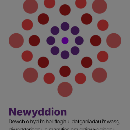
Newyddion
Dewch o hyd i'n holl flogiau, datganiadau i'r wasg,