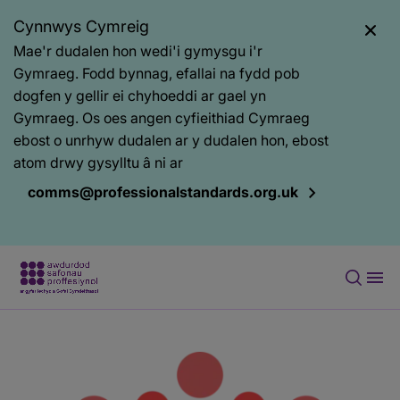
Cynnwys Cymreig
Mae'r dudalen hon wedi'i gymysgu i'r
Gymraeg. Fodd bynnag, efallai na fydd pob
dogfen y gellir ei chyhoeddi ar gael yn
Gymraeg. Os oes angen cyfieithiad Cymraeg
ebost o unrhyw dudalen ar y dudalen hon, ebost
atom drwy gysylltu â ni ar
comms@professionalstandards.org.uk
Prif
Baner
gynnwys
tudalen