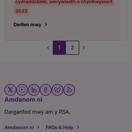
cydraddoldeb, amrywiaeth a chynhwysiant
2023
Darllen mwy
1
2
Amdanom ni
Darganfod mwy am y PSA.
Amdanom ni
FAQs & Help