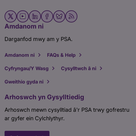
Amdanom ni
Darganfod mwy am y PSA.
Amdanom ni
FAQs & Help
Cyfryngau/Y Wasg
Cysylltwch â ni
Gweithio gyda ni
Arhoswch yn Gysylltiedig
Arhoswch mewn cysylltiad â'r PSA trwy gofrestru
ar gyfer ein Cylchlythyr.