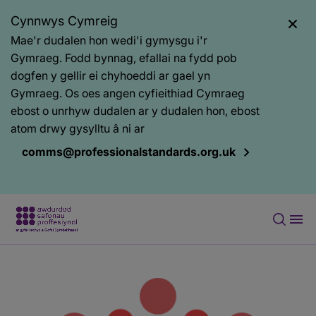
Cynnwys Cymreig
Mae'r dudalen hon wedi'i gymysgu i'r
Gymraeg. Fodd bynnag, efallai na fydd pob
dogfen y gellir ei chyhoeddi ar gael yn
Gymraeg. Os oes angen cyfieithiad Cymraeg
ebost o unrhyw dudalen ar y dudalen hon, ebost
atom drwy gysylltu â ni ar
comms@professionalstandards.org.uk
Prif
Baner
gynnwys
tudalen