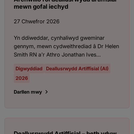
mewn gofal iechyd
27 Chwefror 2026
Yn ddiweddar, cynhaliwyd gweminar
gennym, mewn cydweithrediad â Dr Helen
Smith RN a'r Athro Jonathan Ives...
Digwyddiad
Deallusrwydd Artiffisial (AI)
2026
Darllen mwy
Deallusrwydd Artiffisial – beth ydyw