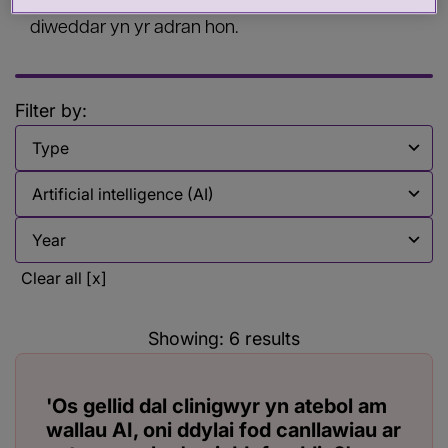
diweddariadau a manylion am ddigwyddiadau
diweddar yn yr adran hon.
Filter by:
Filter by
Filter by
Filter by
Clear all [x]
Showing:
6
results
'Os gellid dal clinigwyr yn atebol am
wallau AI, oni ddylai fod canllawiau ar