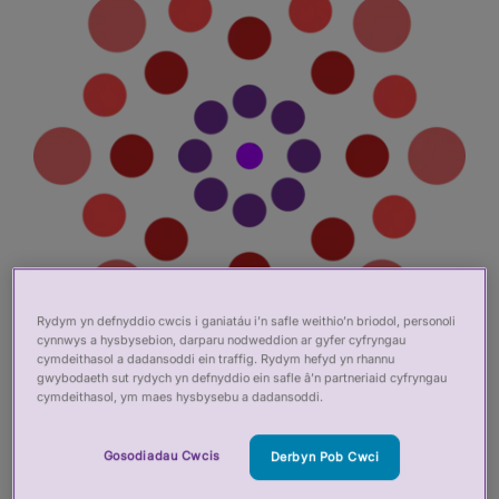
Rydym yn defnyddio cwcis i ganiatáu i’n safle weithio’n briodol, personoli
cynnwys a hysbysebion, darparu nodweddion ar gyfer cyfryngau
cymdeithasol a dadansoddi ein traffig. Rydym hefyd yn rhannu
gwybodaeth sut rydych yn defnyddio ein safle â’n partneriaid cyfryngau
cymdeithasol, ym maes hysbysebu a dadansoddi.
Newyddion
Gosodiadau Cwcis
Derbyn Pob Cwci
Dewch o hyd i'n holl flogiau, datganiadau i'r wasg,