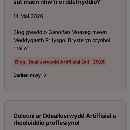
sut maen nhw'n ei ddefnyddio?'
14 Mai 2026
Blog gwadd o Ganolfan Moeseg mewn
Meddygaeth Prifysgol Bryste yn crynhoi
rhai o'r...
Blog
Deallusrwydd Artiffisial (AI)
2026
Darllen mwy
Goleuni ar Ddeallusrwydd Artiffisial a
rheoleiddio proffesiynol