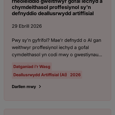
rheoleiddio gweithwyr gofal iechyd a
chymdeithasol proffesiynol sy'n
defnyddio deallusrwydd artiffisial
29 Ebrill 2026
Pwy sy'n gyfrifol? Mae'r defnydd o AI gan
weithwyr proffesiynol iechyd a gofal
cymdeithasol yn codi mwy o gwestiynau...
Datganiad i'r Wasg
Deallusrwydd Artiffisial (AI)
2026
Darllen mwy