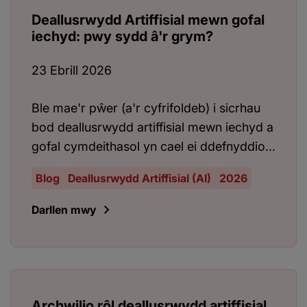
Deallusrwydd Artiffisial mewn gofal
iechyd: pwy sydd â'r grym?
23 Ebrill 2026
Ble mae'r pŵer (a'r cyfrifoldeb) i sicrhau
bod deallusrwydd artiffisial mewn iechyd a
gofal cymdeithasol yn cael ei ddefnyddio...
Blog
Deallusrwydd Artiffisial (AI)
2026
Darllen mwy
Archwilio rôl deallusrwydd artiffisial