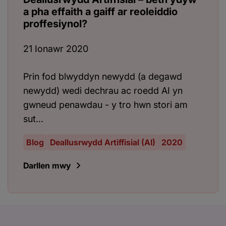
a pha effaith a gaiff ar reoleiddio
proffesiynol?
21 Ionawr 2020
Prin fod blwyddyn newydd (a degawd
newydd) wedi dechrau ac roedd AI yn
gwneud penawdau - y tro hwn stori am
sut...
Blog
Deallusrwydd Artiffisial (AI)
2020
Darllen mwy