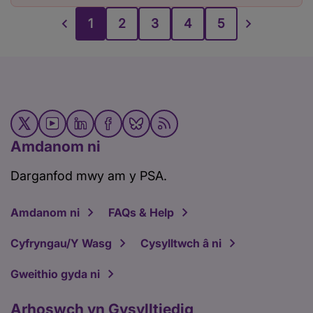
1
2
3
4
5
Amdanom ni
Darganfod mwy am y PSA.
Amdanom ni
FAQs & Help
Cyfryngau/Y Wasg
Cysylltwch â ni
Gweithio gyda ni
Arhoswch yn Gysylltiedig