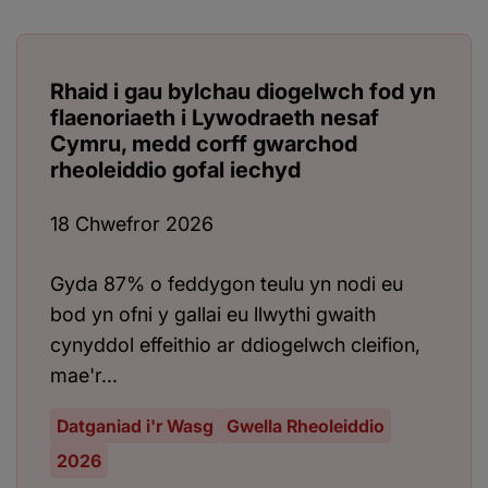
Rhaid i gau bylchau diogelwch fod yn
flaenoriaeth i Lywodraeth nesaf
Cymru, medd corff gwarchod
rheoleiddio gofal iechyd
18 Chwefror 2026
Gyda 87% o feddygon teulu yn nodi eu
bod yn ofni y gallai eu llwythi gwaith
cynyddol effeithio ar ddiogelwch cleifion,
mae'r...
Datganiad i'r Wasg
Gwella Rheoleiddio
2026