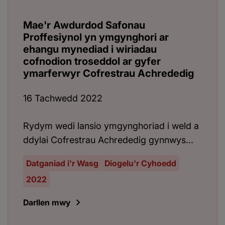
Mae'r Awdurdod Safonau
Proffesiynol yn ymgynghori ar
ehangu mynediad i wiriadau
cofnodion troseddol ar gyfer
ymarferwyr Cofrestrau Achrededig
16 Tachwedd 2022
Rydym wedi lansio ymgynghoriad i weld a
ddylai Cofrestrau Achrededig gynnwys...
Datganiad i'r Wasg
Diogelu'r Cyhoedd
2022
Darllen mwy