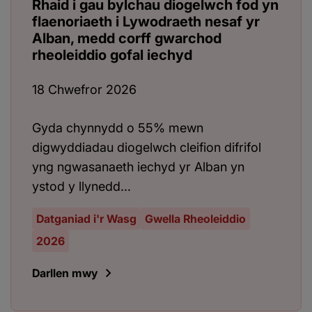
Rhaid i gau bylchau diogelwch fod yn
flaenoriaeth i Lywodraeth nesaf yr
Alban, medd corff gwarchod
rheoleiddio gofal iechyd
18 Chwefror 2026
Gyda chynnydd o 55% mewn
digwyddiadau diogelwch cleifion difrifol
yng ngwasanaeth iechyd yr Alban yn
ystod y llynedd...
Datganiad i'r Wasg
Gwella Rheoleiddio
2026
Darllen mwy