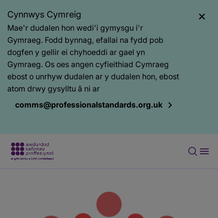
Cynnwys Cymreig
Mae'r dudalen hon wedi'i gymysgu i'r
Gymraeg. Fodd bynnag, efallai na fydd pob
dogfen y gellir ei chyhoeddi ar gael yn
Gymraeg. Os oes angen cyfieithiad Cymraeg
ebost o unrhyw dudalen ar y dudalen hon, ebost
atom drwy gysylltu â ni ar
comms@professionalstandards.org.uk
Prif
Baner
gynnwys
tudalen