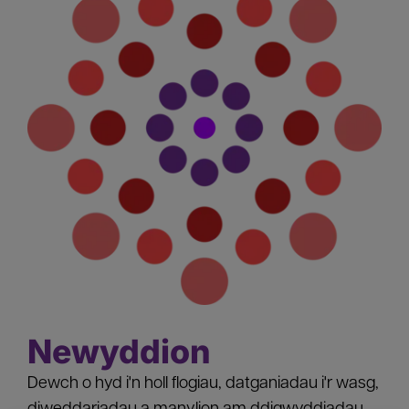
Newyddion
Dewch o hyd i'n holl flogiau, datganiadau i'r wasg,